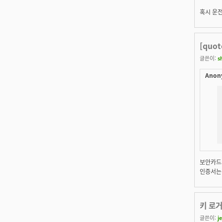
혹시 운
[quo
글쓴이:
s
Anon
보안카드의
인증서는
키 로
글쓴이:
j