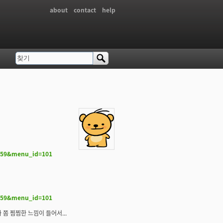
about
contact
help
찾기
검색 폼
=259&menu_id=101
=259&menu_id=101
쫌 찜찜한 느낌이 들어서...