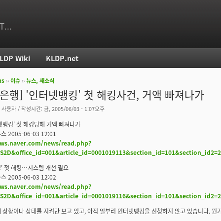
T...
LDP Wiki
KLDP.net
ms
››
이슈
››
뉴스, 새소식
치
/은행] '인터넷뱅킹' 첫 해킹사건, 거액 빠져나가
 사용자
/ 작성시간: 금, 2005/06/03 - 1:07오후
넷뱅킹' 첫 해킹당해 거액 빠져나가
 2005-06-03 12:01
ews.naver.com/news/read.php?
2D&office_id=001&article_id=0001019113&section_id=101&section_id2
' 첫 해킹…시스템 개선 필요
 2005-06-03 12:02
ews.naver.com/news/read.php?
2D&office_id=001&article_id=0001019116&section_id=101&section_id2
 상황이나 상태를 지켜만 보고 있고, 아직 일부러 인터넷뱅킹을 신청하지 않고 있습니다. 뭔가 