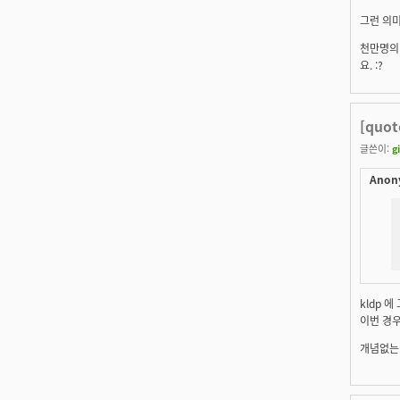
그런 의미
천만명의 
요. :?
[quo
글쓴이:
g
Anon
kldp 
이번 경우
개념없는 