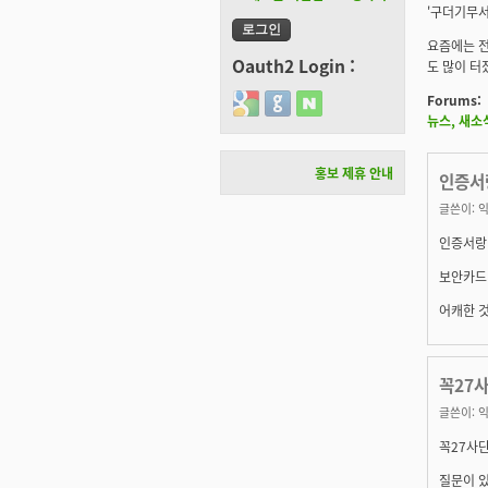
'구더기무서
요즘에는 전
Oauth2 Login :
도 많이 터
Forums:
Login with Google
Login with GitHub
Login with Naver
뉴스, 새소
홍보 제휴 안내
인증서
글쓴이:
익
인증서랑
보안카드 
어캐한 것
꼭27사
글쓴이:
익
꼭27사단
질문이 있