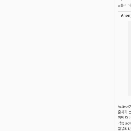
글쓴이:
익
Anon
Activ
출처가 
이에 대한
각종 ad
활용되었