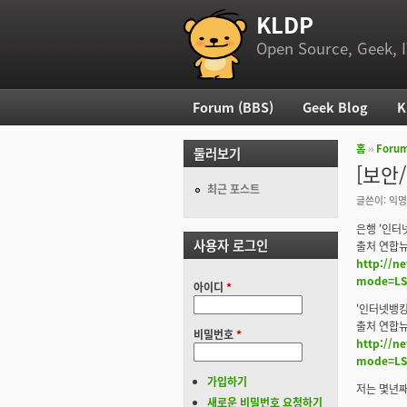
KLDP
부 메뉴
Open Source, Geek, I
Forum (BBS)
Geek Blog
K
주 메뉴
홈
››
Foru
둘러보기
현재 위
[보안
최근 포스트
글쓴이:
익명
은행 '인터
사용자 로그인
출처 연합뉴스
http://n
mode=LSS
아이디
*
'인터넷뱅킹
출처 연합뉴스
비밀번호
*
http://n
mode=LSS
가입하기
저는 몇년째
새로운 비밀번호 요청하기