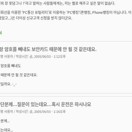
워 장 못담그나 ?'라고 말하는 사람들에게는, 저는 별로 해주고 싶은 말이 없슴다.
화선을 이용한 'PC통신 유틸리티'로 이용하는 'PC뱅킹'(폰뱅킹, Phone뱅킹이 아닙니다. 
졌었고...)은 더이상 신규고객 신청을 받지 않더군요.
식
랑 암호를 빼내도 보안카드 때문에 안 될 것 같은데요.
명 사용자
/ 작성시간: 금, 2005/06/03 - 1:12오후
 암호를 빼내도
때문에 안 될 것 같은데요.
일까요. -_-
단분께...질문이 있는데요...혹시 운전은 하시나요
명 사용자
/ 작성시간: 금, 2005/06/03 - 1:16오후
분께...
는데요...