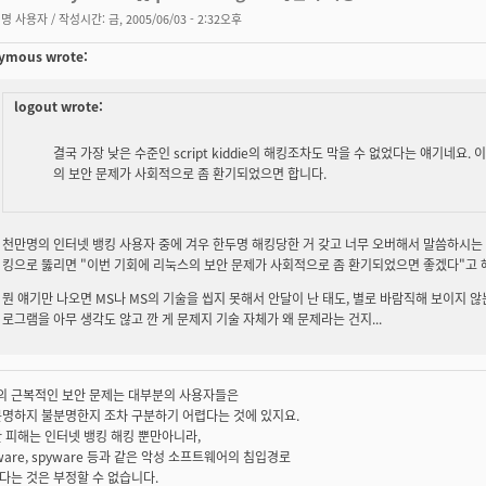
명 사용자
/ 작성시간: 금, 2005/06/03 - 2:32오후
ymous wrote:
logout wrote:
결국 가장 낮은 수준인 script kiddie의 해킹조차도 막을 수 없었다는 얘기네요. 이
의 보안 문제가 사회적으로 좀 환기되었으면 합니다.
천만명의 인터넷 뱅킹 사용자 중에 겨우 한두명 해킹당한 거 갖고 너무 오버해서 말씀하시는 
킹으로 뚫리면 "이번 기회에 리눅스의 보안 문제가 사회적으로 좀 환기되었으면 좋겠다"고 
뭔 얘기만 나오면 MS나 MS의 기술을 씹지 못해서 안달이 난 태도, 별로 바람직해 보이지 
로그램을 아무 생각도 않고 깐 게 문제지 기술 자체가 왜 문제라는 건지...
eX의 근복적인 보안 문제는 대부분의 사용자들은
분명하지 불분명한지 조차 구분하기 어렵다는 것에 있지요.
 피해는 인터넷 뱅킹 해킹 뿐만아니라,
ware, spyware 등과 같은 악성 소프트웨어의 침입경로
다는 것은 부정할 수 없습니다.