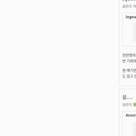
글쓴이:
익
logou
천만명의 
번 기회
뭔 얘기만
도 않고 
음....
글쓴이:
Anon