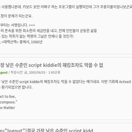
 사용했나본데. 키보드 보안 어쩌구 하는 프로그램이 실행되던데 그거 무용지물이었나보군요..
도청이 문제가 되는군요.
기부터는 서명입니다. +++
의 존속을 위한 최소한의 세금만을 내고, 전체 인민들이 균등한 삶을
 있는 착취가 없는 혁명의 그날은 언제나 올 것인가!
래, <태백산맥> 중에서, 1986년
장 낮은 수준인 script kiddie의 해킹조차도 막을 수 없
ogout
/ 작성시간: 금, 2005/06/03 - 1:45오후
 낮은 수준인 script kiddie의 해킹조차도 막을 수 없었다는 얘기네요. 이번 기회에 Activ
좀 환기되었으면 합니다.
ct to live,
o compose."
tav Mahler
te="logout"]결국 가장 낮은 수준인 script kidd