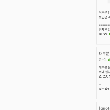
이부분 언
보안은 겨
======
정체된 일상
BLOG :
대부분 
글쓴이:
c
대부분 은
위에 설치
요. 그것
--
익스펙토
[quo