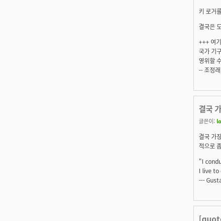
키 로거를
결국은 
+++ 여
국가 기구
영위할 수
-- 조정
결국 가
글쓴이:
l
결국 가장
적으로 
"I condu
I live t
--- Gus
[quo