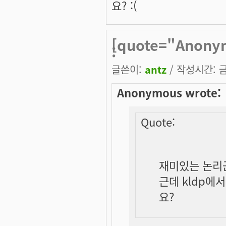
요? :(
[quote="Anon
:
글쓴이:
antz
/ 작성시간: 금,
Anonymous wrote:
Quote:
재미있는 논리군
근데 kldp에
요?