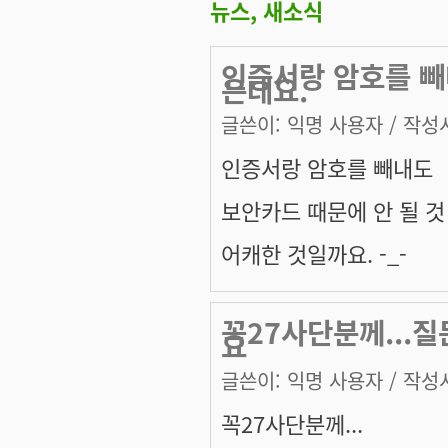
뉴스, 새소식
인증서랑 암호를 빼
은데요.
글쓴이:
익명 사용자
/ 작성시
인증서랑 암호를 빼내도
보안카드 때문에 안 될 것
어캐한 것일까요. -_-
꼭27사단분께...질
요
글쓴이:
익명 사용자
/ 작성시
꼭27사단분께...