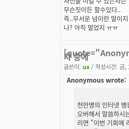
자신을 이길 수 있는자는
무슨짓이든 할수있다..
즉..무서운 넘이란 말이지 ^
나? 아직 멀었지 ㅠㅠ
[quote="Ano
자 중에
글쓴이:
ux
/ 작성시간: 금, 2
Anonymous wrote:
천만명의 인터넷 뱅킹
오버해서 말씀하시는
리면 "이번 기회에