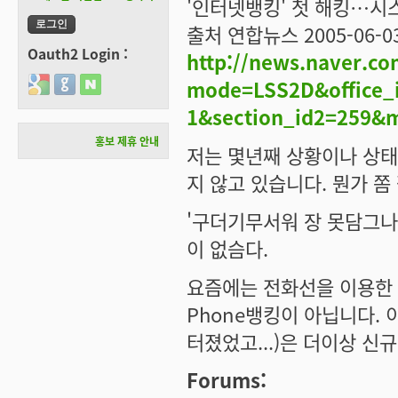
'인터넷뱅킹' 첫 해킹…시
출처 연합뉴스 2005-06-03
Oauth2 Login :
http://news.naver.c
Login with Google
Login with GitHub
Login with Naver
mode=LSS2D&office_i
1&section_id2=259&
홍보 제휴 안내
저는 몇년째 상황이나 상태
지 않고 있습니다. 뭔가 쫌 
'구더기무서워 장 못담그나 
이 없슴다.
요즘에는 전화선을 이용한 '
Phone뱅킹이 아닙니다.
터졌었고...)은 더이상 신
Forums: