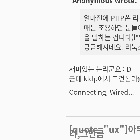
Anonymous wrote:
얼마전에 PHP쓴 
때는 조용하던 분들이
을 말하는 겁니다(l
궁금해지네요. 리눅스
재미있는 논리군요 : D
근데 kldp에서 그런논리
Connecting, Wired...
[quote="ux"]
라,그만큼