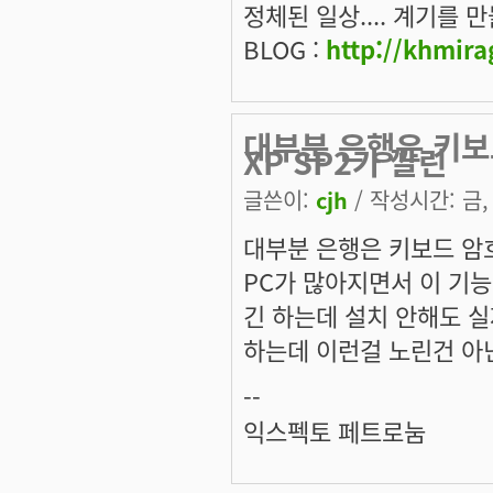
정체된 일상.... 계기를 만들
BLOG :
http://khmira
대부분 은행은 키보
XP SP2가 깔린
글쓴이:
cjh
/ 작성시간: 금, 
대부분 은행은 키보드 암호
PC가 많아지면서 이 기능의
긴 하는데 설치 안해도 실
하는데 이런걸 노린건 아
--
익스펙토 페트로눔