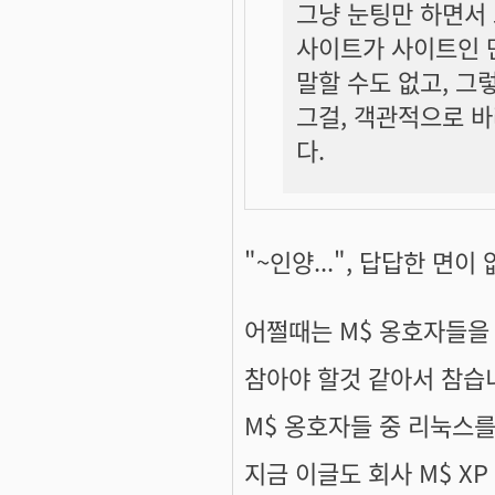
그냥 눈팅만 하면서
사이트가 사이트인 만
말할 수도 없고, 그
그걸, 객관적으로 바
다.
"~인양...", 답답한 면이
어쩔때는 M$ 옹호자들을
참아야 할것 같아서 참습
M$ 옹호자들 중 리눅스를
지금 이글도 회사 M$ XP