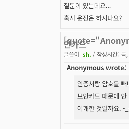
질문이 있는데요...
혹시 운전은 하시나요?
[quote="Ano
안카드
글쓴이:
sh.
/ 작성시간: 금, 
Anonymous wrote:
인증서랑 암호를 빼
보안카드 때문에 안 
어캐한 것일까요. -_