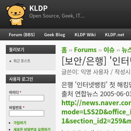
KLDP
부 메뉴
Open Source, Geek, IT...
Forum (BBS)
Geek Blog
KLDP Wiki
KLDP.net
주 메뉴
홈
››
Forums
››
이슈
››
뉴스
둘러보기
현재 위치
[보안/은행] '인
최근 포스트
글쓴이:
익명 사용자
/ 작성시간
사용자 로그인
은행 '인터넷뱅킹' 첫 해
출처 연합뉴스 2005-06-03
아이디
*
http://news.naver.c
비밀번호
*
mode=LSS2D&office_i
1&section_id2=259&
가입하기
새로운 비밀번호 요청하기