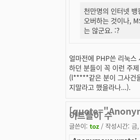
천만명의 인터넷 뱅킹
오버하는 것이나, M
는 않군요. :?
얼마전에 PHP쓴 리눅스
하던 분들이 꼭 이런 주
(l*****같은 분이 그
지말라고 했을라나...).
[quote="Anon
이트들이 수
글쓴이:
toz
/ 작성시간: 금, 