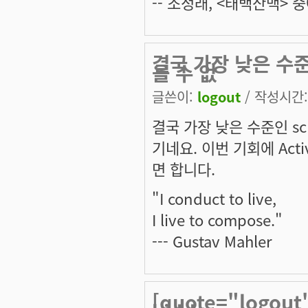
-- 조정래, <태백산맥> 중
결국 가장 낮은 수준인
을 수 없
글쓴이:
logout
/ 작성시간: 
결국 가장 낮은 수준인 sc
기네요. 이번 기회에 Ac
면 합니다.
"I conduct to live,
I live to compose."
--- Gustav Mahler
[quote="logou