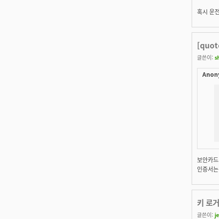
혹시 운
[quo
글쓴이:
s
Anon
보안카드의
인증서는
키 로
글쓴이:
j