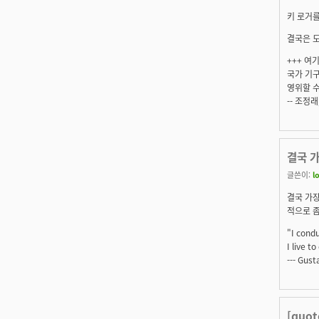
키 로거를
결국은 
+++ 여
국가 기구
영위할 수
-- 조정
결국 가
글쓴이:
l
결국 가장
적으로 
"I condu
I live t
--- Gus
[quo