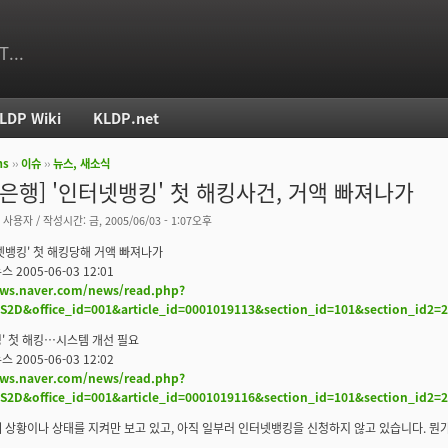
T...
LDP Wiki
KLDP.net
ms
››
이슈
››
뉴스, 새소식
치
/은행] '인터넷뱅킹' 첫 해킹사건, 거액 빠져나가
 사용자
/ 작성시간: 금, 2005/06/03 - 1:07오후
넷뱅킹' 첫 해킹당해 거액 빠져나가
 2005-06-03 12:01
ews.naver.com/news/read.php?
2D&office_id=001&article_id=0001019113&section_id=101&section_id2
' 첫 해킹…시스템 개선 필요
 2005-06-03 12:02
ews.naver.com/news/read.php?
2D&office_id=001&article_id=0001019116&section_id=101&section_id2
 상황이나 상태를 지켜만 보고 있고, 아직 일부러 인터넷뱅킹을 신청하지 않고 있습니다. 뭔가 