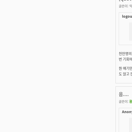
글쓴이:
익
logou
천만명의 
번 기회
뭔 얘기만
도 않고 
음....
글쓴이:
Anon