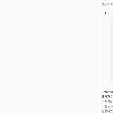
글쓴이:
익
Anon
Activ
출처가 
이에 대한
각종 ad
활용되었