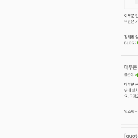
이부분 언
보안은 겨
======
정체된 일상
BLOG :
대부분 
글쓴이:
c
대부분 은
위에 설치
요. 그것
--
익스펙토
[quo