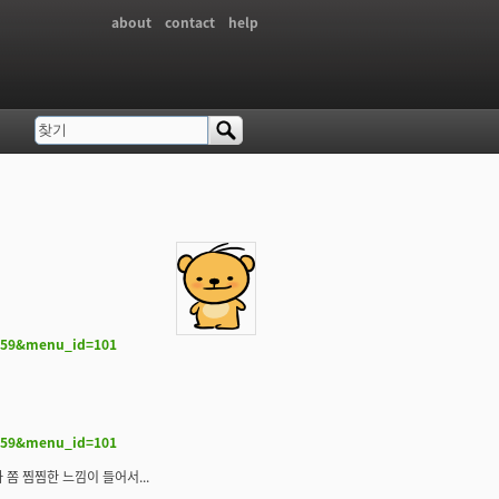
about
contact
help
찾기
검색 폼
=259&menu_id=101
=259&menu_id=101
쫌 찜찜한 느낌이 들어서...