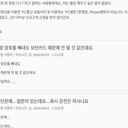
워 장 못담그나 ?'라고 말하는 사람들에게는, 저는 별로 해주고 싶은 말이 없슴다.
화선을 이용한 'PC통신 유틸리티'로 이용하는 'PC뱅킹'(폰뱅킹, Phone뱅킹이 아닙니다. 
졌었고...)은 더이상 신규고객 신청을 받지 않더군요.
식
랑 암호를 빼내도 보안카드 때문에 안 될 것 같은데요.
명 사용자
/ 작성시간: 금, 2005/06/03 - 1:12오후
 암호를 빼내도
때문에 안 될 것 같은데요.
일까요. -_-
단분께...질문이 있는데요...혹시 운전은 하시나요
명 사용자
/ 작성시간: 금, 2005/06/03 - 1:16오후
분께...
는데요...