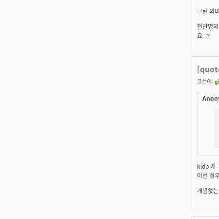
그런 의미
천만명의 
요. :?
[quo
글쓴이:
g
Anon
kldp 
이번 경우
개념없는 