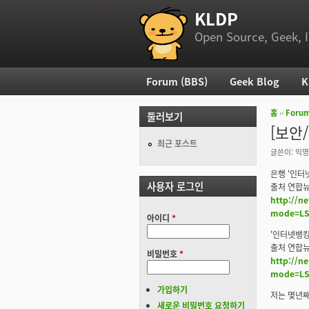
KLDP
부 메뉴
Open Source, Geek, I
Forum (BBS)
Geek Blog
K
주 메뉴
홈
››
Foru
둘러보기
현재 위
[보안
최근 포스트
글쓴이:
익명
은행 '인터
사용자 로그인
출처 연합뉴스
http://n
mode=LSS
아이디
*
'인터넷뱅킹
출처 연합뉴스
비밀번호
*
http://n
mode=LSS
가입하기
저는 몇년째
새로운 비밀번호 요청하기