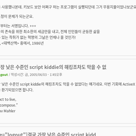
 사용했나본데. 키보드 보안 어쩌구 하는 프로그램이 실행되던데 그거 무용지물이었나보군요..
도청이 문제가 되는군요.
기부터는 서명입니다. +++
의 존속을 위한 최소한의 세금만을 내고, 전체 인민들이 균등한 삶을
 있는 착취가 없는 혁명의 그날은 언제나 올 것인가!
래, <태백산맥> 중에서, 1986년
장 낮은 수준인 script kiddie의 해킹조차도 막을 수 없
ogout
/ 작성시간: 금, 2005/06/03 - 1:45오후
 낮은 수준인 script kiddie의 해킹조차도 막을 수 없었다는 얘기네요. 이번 기회에 Activ
좀 환기되었으면 합니다.
ct to live,
o compose."
tav Mahler
te="logout"]결국 가장 낮은 수준인 script kidd