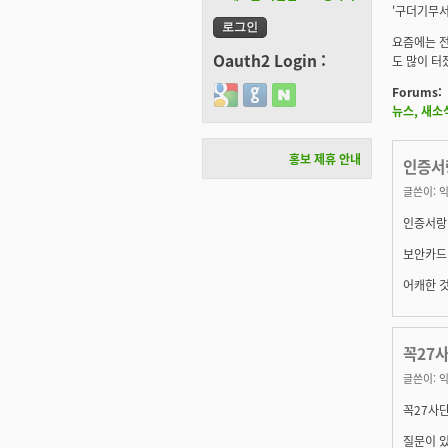
'구더기무서
요즘에는 전
Oauth2 Login :
도 많이 터
Forums:
Login with Google
Login with GitHub
Login with Naver
뉴스, 새소
홍보 제휴 안내
인증서
글쓴이:
익
인증서랑
보안카드 
어캐한 것
꼭27사
글쓴이:
익
꼭27사단
질문이 있