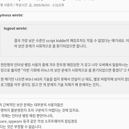
명 사용자
/ 작성시간: 금, 2005/06/03 - 2:32오후
ymous wrote:
logout wrote:
결국 가장 낮은 수준인 script kiddie의 해킹조차도 막을 수 없었다는 얘기네요. 이
의 보안 문제가 사회적으로 좀 환기되었으면 합니다.
천만명의 인터넷 뱅킹 사용자 중에 겨우 한두명 해킹당한 거 갖고 너무 오버해서 말씀하시는 
킹으로 뚫리면 "이번 기회에 리눅스의 보안 문제가 사회적으로 좀 환기되었으면 좋겠다"고 
뭔 얘기만 나오면 MS나 MS의 기술을 씹지 못해서 안달이 난 태도, 별로 바람직해 보이지 
로그램을 아무 생각도 않고 깐 게 문제지 기술 자체가 왜 문제라는 건지...
eX의 근복적인 보안 문제는 대부분의 사용자들은
분명하지 불분명한지 조차 구분하기 어렵다는 것에 있지요.
 피해는 인터넷 뱅킹 해킹 뿐만아니라,
ware, spyware 등과 같은 악성 소프트웨어의 침입경로
다는 것은 부정할 수 없습니다.