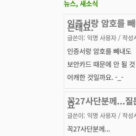
뉴스, 새소식
인증서랑 암호를 빼
은데요.
글쓴이:
익명 사용자
/ 작성시
인증서랑 암호를 빼내도
보안카드 때문에 안 될 것
어캐한 것일까요. -_-
꼭27사단분께...질
요
글쓴이:
익명 사용자
/ 작성시
꼭27사단분께...