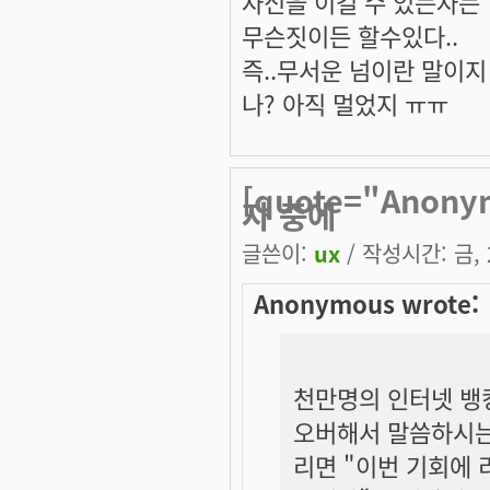
자신을 이길 수 있는자는
무슨짓이든 할수있다..
즉..무서운 넘이란 말이지 ^
나? 아직 멀었지 ㅠㅠ
[quote="Ano
자 중에
글쓴이:
ux
/ 작성시간: 금, 2
Anonymous wrote:
천만명의 인터넷 뱅킹
오버해서 말씀하시는
리면 "이번 기회에