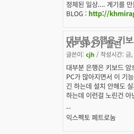
정체된 일상.... 계기를 만들
BLOG :
http://khmira
대부분 은행은 키보
XP SP2가 깔린
글쓴이:
cjh
/ 작성시간: 금, 
대부분 은행은 키보드 암호
PC가 많아지면서 이 기능의
긴 하는데 설치 안해도 실
하는데 이런걸 노린건 아
--
익스펙토 페트로눔