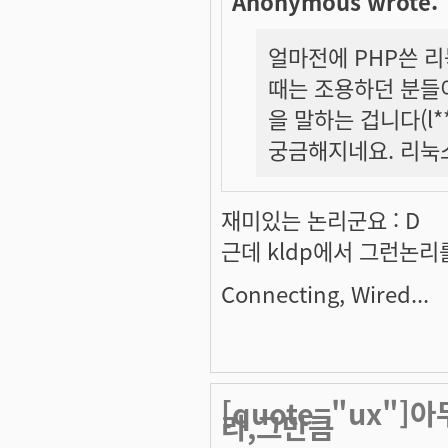
Anonymous wrote:
얼마전에 PHP쓴 
때는 조용하던 분들이
을 말하는 겁니다(l
궁금해지네요. 리눅스
재미있는 논리군요 : D
근데 kldp에서 그런논리
Connecting, Wired...
[quote="ux"]
라,그만큼