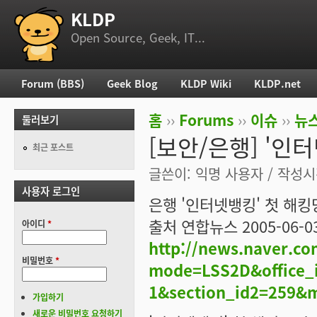
KLDP
부 메뉴
Open Source, Geek, IT...
Forum (BBS)
Geek Blog
KLDP Wiki
KLDP.net
주 메뉴
홈
››
Forums
››
이슈
››
뉴스
둘러보기
현재 위치
[보안/은행] '인
최근 포스트
글쓴이:
익명 사용자
/ 작성시간
사용자 로그인
은행 '인터넷뱅킹' 첫 해
출처 연합뉴스 2005-06-03
아이디
*
http://news.naver.c
비밀번호
*
mode=LSS2D&office_i
1&section_id2=259&
가입하기
새로운 비밀번호 요청하기