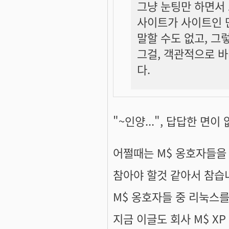
그냥 눈팅만 하면서
사이트가 사이트인 만
말할 수도 없고, 그
그걸, 객관적으로 바
다.
"~인양...", 답답한 면이
어쩔때는 M$ 옹호자들을
참아야 할것 같아서 참습
M$ 옹호자들 중 리눅스를
지금 이글도 회사 M$ XP