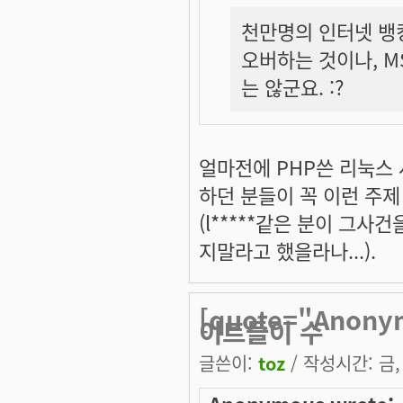
천만명의 인터넷 뱅킹
오버하는 것이나, M
는 않군요. :?
얼마전에 PHP쓴 리눅스
하던 분들이 꼭 이런 주
(l*****같은 분이 그
지말라고 했을라나...).
[quote="Anon
이트들이 수
글쓴이:
toz
/ 작성시간: 금, 