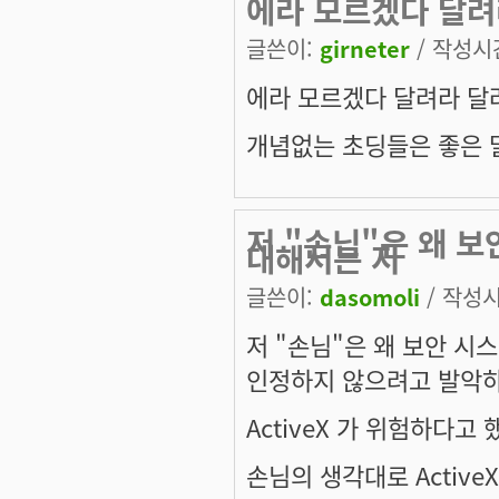
에라 모르겠다 달려
글쓴이:
girneter
/ 작성시간:
에라 모르겠다 달려라 달
개념없는 초딩들은 좋은 말
저 "손님"은 왜 보
대해서는 저
글쓴이:
dasomoli
/ 작성시간
저 "손님"은 왜 보안 시스
인정하지 않으려고 발악하
ActiveX 가 위험하다고
손님의 생각대로 Activ