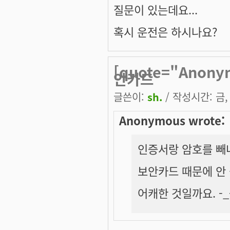
질문이 있는데요...
혹시 운전은 하시나요?
[quote="Ano
안카드
글쓴이:
sh.
/ 작성시간: 금, 
Anonymous wrote:
인증서랑 암호를 빼
보안카드 때문에 안 
어캐한 것일까요. -_