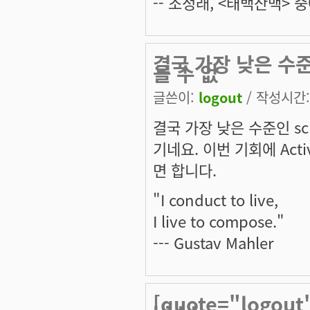
-- 조정래, <태백산맥> 중
결국 가장 낮은 수준인
을 수 없
글쓴이:
logout
/ 작성시간: 
결국 가장 낮은 수준인 sc
기네요. 이번 기회에 Ac
면 합니다.
"I conduct to live,
I live to compose."
--- Gustav Mahler
[quote="logou