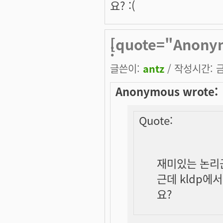
요? :(
[quote="Anon
:
글쓴이:
antz
/ 작성시간: 금,
Anonymous wrote:
Quote:
재미있는 논리군
근데 kldp에
요?