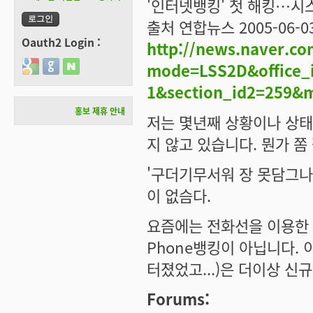
'인터넷뱅킹' 첫 해킹…시
출처 연합뉴스 2005-06-03
Oauth2 Login :
http://news.naver.c
Login with Google
Login with GitHub
Login with Naver
mode=LSS2D&office_i
1&section_id2=259&
홍보 제휴 안내
저는 몇년째 상황이나 상태
지 않고 있습니다. 뭔가 쫌 
'구더기무서워 장 못담그나 
이 없슴다.
요즘에는 전화선을 이용한 '
Phone뱅킹이 아닙니다.
터졌었고...)은 더이상 신
Forums: