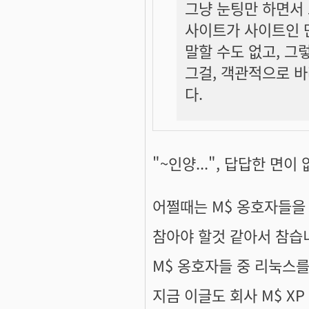
그냥 눈팅만 하면서
사이트가 사이트인 만
말할 수도 없고, 그
그걸, 객관적으로 바
다.
"~인양...", 답답한 면이
어쩔때는 M$ 옹호자들을
참아야 할것 같아서 참습
M$ 옹호자들 중 리눅스를
지금 이글도 회사 M$ XP