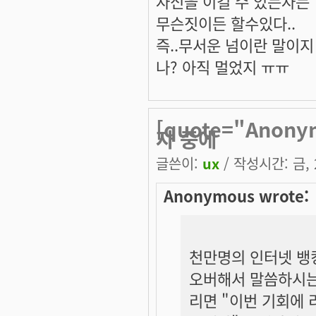
자신을 이길 수 있는자는
무슨짓이든 할수있다..
즉..무서운 넘이란 말이지 ^
나? 아직 멀었지 ㅠㅠ
[quote="Ano
자 중에
글쓴이:
ux
/ 작성시간: 금, 2
Anonymous wrote:
천만명의 인터넷 뱅킹
오버해서 말씀하시는
리면 "이번 기회에