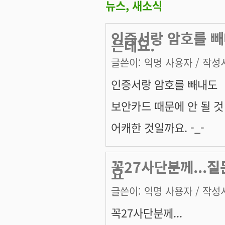
뉴스, 새소식
인증서랑 암호를 빼
은데요.
글쓴이:
익명 사용자
/ 작성시
인증서랑 암호를 빼내도
보안카드 때문에 안 될 것
어캐한 것일까요. -_-
꼭27사단분께...질
요
글쓴이:
익명 사용자
/ 작성시
꼭27사단분께...