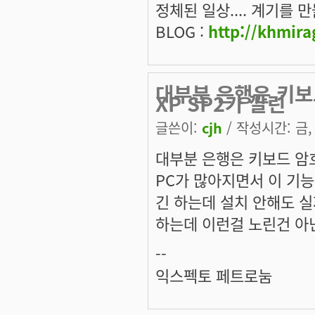
정체된 일상.... 계기를 만들
BLOG :
http://khmira
대부분 은행은 키보
XP SP2가 깔린
글쓴이:
cjh
/ 작성시간: 금, 
대부분 은행은 키보드 암호
PC가 많아지면서 이 기능의
긴 하는데 설치 안해도 실
하는데 이런걸 노린건 아
--
익스펙토 페트로눔