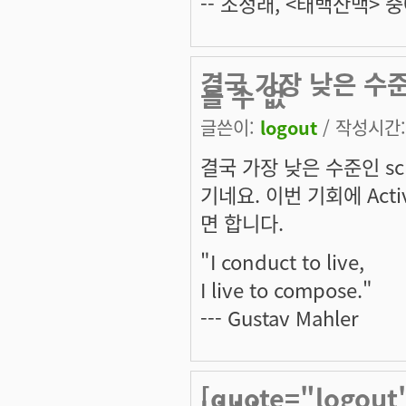
-- 조정래, <태백산맥> 중
결국 가장 낮은 수준인
을 수 없
글쓴이:
logout
/ 작성시간: 
결국 가장 낮은 수준인 sc
기네요. 이번 기회에 Ac
면 합니다.
"I conduct to live,
I live to compose."
--- Gustav Mahler
[quote="logou