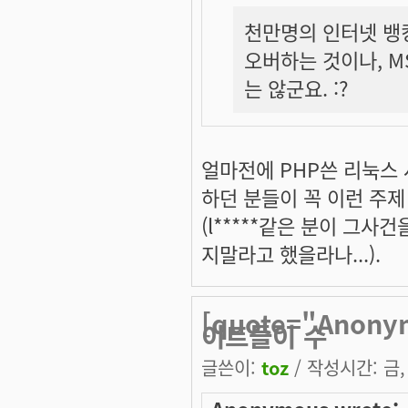
천만명의 인터넷 뱅킹
오버하는 것이나, M
는 않군요. :?
얼마전에 PHP쓴 리눅스
하던 분들이 꼭 이런 주
(l*****같은 분이 그
지말라고 했을라나...).
[quote="Anon
이트들이 수
글쓴이:
toz
/ 작성시간: 금, 