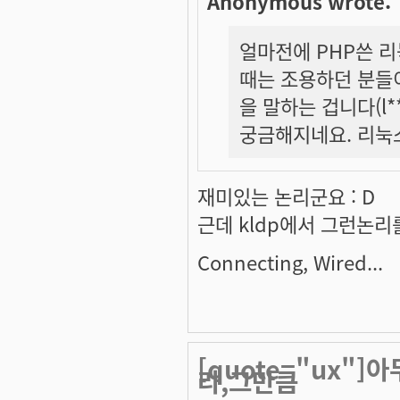
Anonymous wrote:
얼마전에 PHP쓴 
때는 조용하던 분들이
을 말하는 겁니다(l
궁금해지네요. 리눅스
재미있는 논리군요 : D
근데 kldp에서 그런논리
Connecting, Wired...
[quote="ux"]
라,그만큼