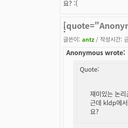
요? :(
[quote="Anon
:
글쓴이:
antz
/ 작성시간: 금,
Anonymous wrote:
Quote:
재미있는 논리군
근데 kldp에
요?