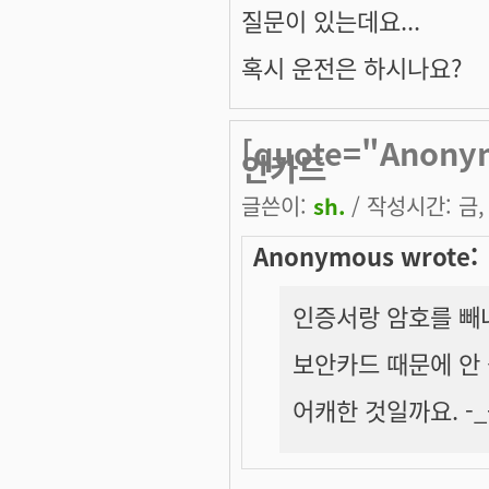
질문이 있는데요...
혹시 운전은 하시나요?
[quote="Ano
안카드
글쓴이:
sh.
/ 작성시간: 금, 
Anonymous wrote:
인증서랑 암호를 빼
보안카드 때문에 안 
어캐한 것일까요. -_