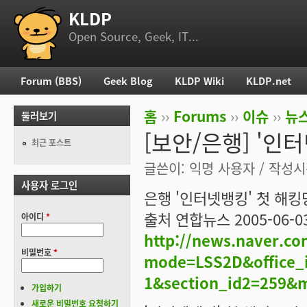
KLDP
부 메뉴
Open Source, Geek, IT...
Forum (BBS)
Geek Blog
KLDP Wiki
KLDP.net
주 메뉴
홈
››
Forums
››
이슈
››
뉴스
둘러보기
현재 위치
[보안/은행] '인
최근 포스트
글쓴이:
익명 사용자
/ 작성시간
사용자 로그인
은행 '인터넷뱅킹' 첫 해
출처 연합뉴스 2005-06-03
아이디
*
http://news.naver.c
비밀번호
*
mode=LSS2D&office_i
1&section_id2=259&
가입하기
새로운 비밀번호 요청하기