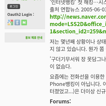
'인터넷뱅킹' 첫 해킹…시
출처 연합뉴스 2005-06-03
Oauth2 Login :
http://news.naver.c
Login with Google
Login with GitHub
Login with Naver
mode=LSS2D&office_i
1&section_id2=259&
홍보 제휴 안내
저는 몇년째 상황이나 상태
지 않고 있습니다. 뭔가 쫌 
'구더기무서워 장 못담그나 
이 없슴다.
요즘에는 전화선을 이용한 '
Phone뱅킹이 아닙니다.
터졌었고...)은 더이상 신
Forums: