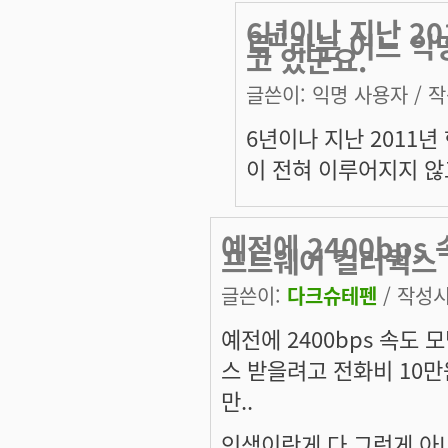
6년이나 지난 2
로"라는 어느 익
고 있군요.
글쓴이:
익명 사용자
/ 작
6년이나 지난 2011
이 전혀 이루어지지 않
예전에 2400bps
프트웨어 컬러웍스
글쓴이:
다크슈테펜
/ 작성시간
예전에 2400bps 속도
스 받을려고 전화비 10
만..
인생이란게 다 그런게 아니겠