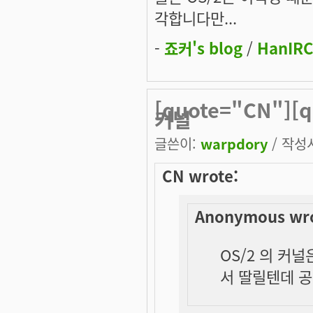
각합니다만...
-
죠커's blog
/
HanIRC
[quote="CN"][
커널
글쓴이:
warpdory
/ 작성시
CN wrote:
Anonymous wro
OS/2 의 커
서 딸릴텐데 공