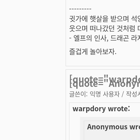
---------
귓가에 햇살을 받으며 석양
웃으며 떠나갔던 것처럼 미
- 엘프의 인사, 드래곤 라
즐겁게 놀아보자.
[quote="warpd
[quote="Anony
글쓴이:
익명 사용자
/ 작성시
warpdory wrote:
Anonymous wro