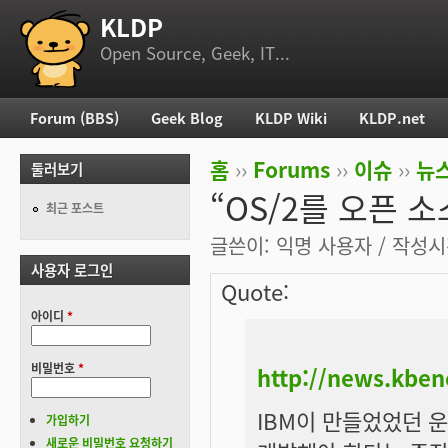
KLDP
부 메뉴
Open Source, Geek, IT...
Forum (BBS)
Geek Blog
KLDP Wiki
KLDP.net
주 메뉴
홈
››
Forums
››
이슈
››
뉴스
둘러보기
현재 위치
“OS/2를 오픈 
최근 포스트
글쓴이:
익명 사용자
/ 작성시간
사용자 로그인
Quote:
아이디
*
비밀번호
*
http://news.kbe
IBM이 만들었었던 
가입하기
새로운 비밀번호 요청하기