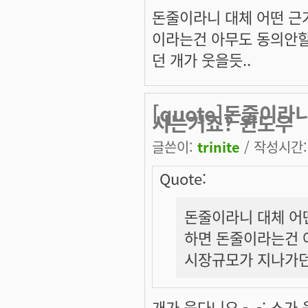
돈줄이라니 대체 어떤 근
이라는건 아무도 동의안할
던 개가 웃을듯..
[quote]돈줄이라
시는거죠? 윈도우
글쓴이:
trinite
/ 작성시간: 
Quote:
돈줄이라니 대체 어
하면 돈줄이라는건 
시장규모가 지나가던 
개가 웃다니요 -_-; 소가