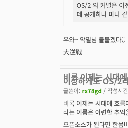
OS/2 의 커널은 
데 공개하나 마나 같
우와~ 악필님 불붙겠다;;
大逆戰
비록 이제는 시대에
이상하게도 OS/2
글쓴이:
rx78gd
/ 작성시간: 
비록 이제는 시대에 흐름
라는 이름은 아련한 추억
오픈소스가 된다면 한몸바