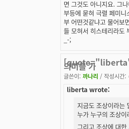
면 그것도 아니지요. 그
부등에 묻혀 극렬 페미니
부 어떤것같냐고 물어보면 
들 모혀서 히스테리라도 부
_-;
[quote="libe
의미를 가
글쓴이:
까나리
/ 작성시간: 수
liberta wrote:
지금도 조상이라는 말
누가 누구의 조상이
그리고 조상에 대한