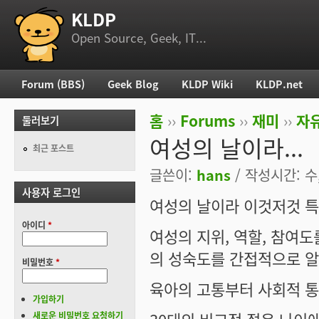
KLDP
부 메뉴
Open Source, Geek, IT...
Forum (BBS)
Geek Blog
KLDP Wiki
KLDP.net
주 메뉴
홈
››
Forums
››
재미
››
자
둘러보기
현재 위치
여성의 날이라...
최근 포스트
글쓴이:
hans
/ 작성시간: 수, 
사용자 로그인
여성의 날이라 이것저것 특
아이디
*
여성의 지위, 역할, 참여도
의 성숙도를 간접적으로 알
비밀번호
*
육아의 고통부터 사회적 
가입하기
새로운 비밀번호 요청하기