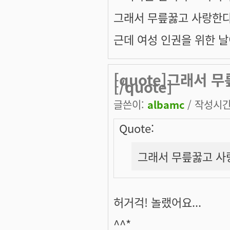
그래서 무릎꿇고 사랑한다
근데 여성 인권을 위한 날
[quote]그래서 
[/quote]
글쓴이:
albamc
/ 작성시간: 
Quote:
그래서 무릎꿇고 사
허거걱! 놀랬어요...
^^*