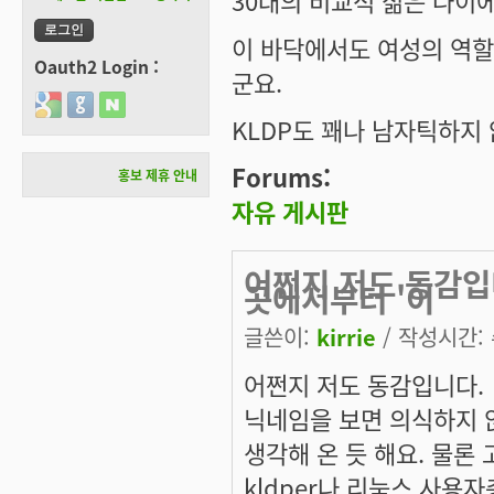
30대의 비교적 젊은 나이
이 바닥에서도 여성의 역
Oauth2 Login :
군요.
Login with Google
Login with GitHub
Login with Naver
KLDP도 꽤나 남자틱하지
Forums:
홍보 제휴 안내
자유 게시판
어쩐지 저도 동감입
곳에서부터 '이
글쓴이:
kirrie
/ 작성시간: 수
어쩐지 저도 동감입니다.
닉네임을 보면 의식하지 
생각해 온 듯 해요. 물론
kldper나 리눅스 사용