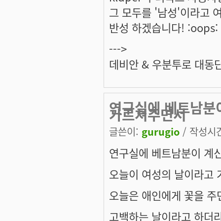
그 모두를 '남성'이라고 
반성 하겠습니다! :oops:
--->
데비안 & 우분투로 대동
연구실에 베트남분
가르쳐주면서
글쓴이:
gurugio
/ 작성시간:
연구실에 베트남분이 계
오늘이 여성의 날이라고
오늘은 애인에게 꽃을 주
고백하는 날이라고 하더라