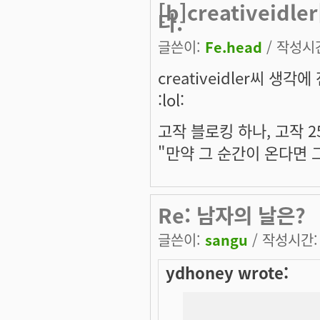
[b]creativeid
다.
글쓴이:
Fe.head
/ 작성시간:
creativeidler
씨 생각에 
:lol:
고작 블로킹 하나, 고작 2
"만약 그 순간이 온다면 
Re: 남자의 날은?
글쓴이:
sangu
/ 작성시간: 수
ydhoney wrote: