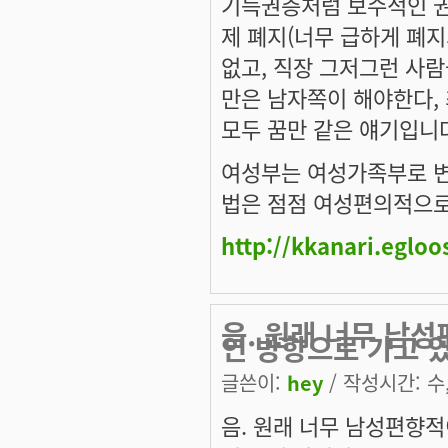
기득권층처럼 보수적인 권리
제 폐지(너무 급하게 폐지
없고, 직장 그저그런 사
만은 남자쪽이 해야한다, 
모두 꿈만 같은 얘기입니
여성부는 여성가족부로 변
법은 점점 여성편의적으로
http://kkanari.egloo
음. 원래 너무 남
인 방향으로 가고 
글쓴이:
hey
/ 작성시간: 수, 
음. 원래 너무 남성편향