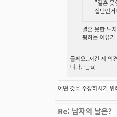
"결혼 못
집단인거냐
결혼 못한 노
평하는 이유가
글쎄요..저건 제 의
니다. -_-a;
어떤 것을 주장하시기 위해
Re: 남자의 날은?