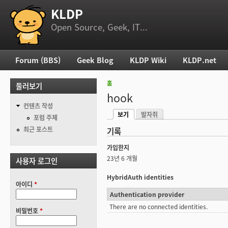
KLDP
부 메뉴
Open Source, Geek, IT...
Forum (BBS)
Geek Blog
KLDP Wiki
KLDP.net
주 메뉴
홈
둘러보기
현재 위치
hook
컨텐츠 작성
보기
발자취
기본탭
포럼 주제
(활성탭)
최근 포스트
기록
가입한지
23년 6 개월
사용자 로그인
HybridAuth identities
아이디
*
Authentication provider
There are no connected identities.
비밀번호
*