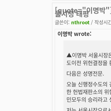
[quote="이명박
울시청 태평
글쓴이:
nthroot
/ 작성시간:
이명박 wrote:
▲이명박 서울시장은
도이전 위헌결정을 
다음은 성명전문.
오늘 신행정수도의 
한 헌법재판소의 위
민모두의 승리라고 
저는 서울시장으로서