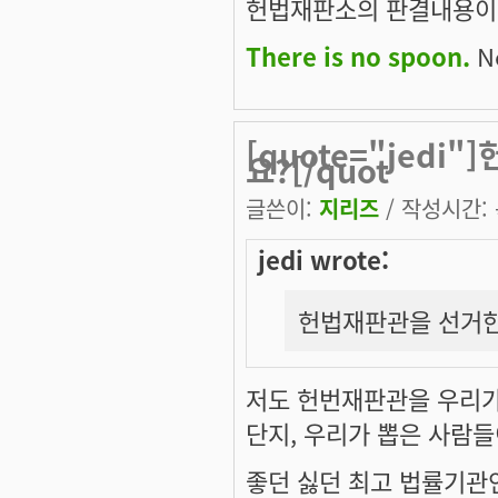
헌법재판소의 판결내용이라
There is no spoon.
Ne
[quote="jed
요?[/quot
글쓴이:
지리즈
/ 작성시간: 목
jedi wrote:
헌법재판관을 선거한
저도 헌번재판관을 우리가
단지, 우리가 뽑은 사람들
좋던 싫던 최고 법률기관인 