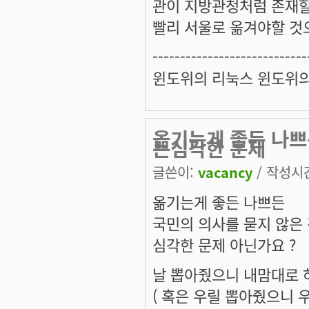
관이 지방관청처럼 존재할
빨리 서울로 옮겨야할 것
----------------------------
윈도위의 리눅스 윈도위
옮기는게 좋든 나쁘
는심각한 문제
글쓴이:
vacancy
/ 작성시간:
옮기는게 좋든 나쁘든
국민의 의사를 묻지 않은
심각한 문제 아닌가요 ?
날 뽑아줬으니 내맘대로 
( 혹은 우릴 뽑아줬으니 