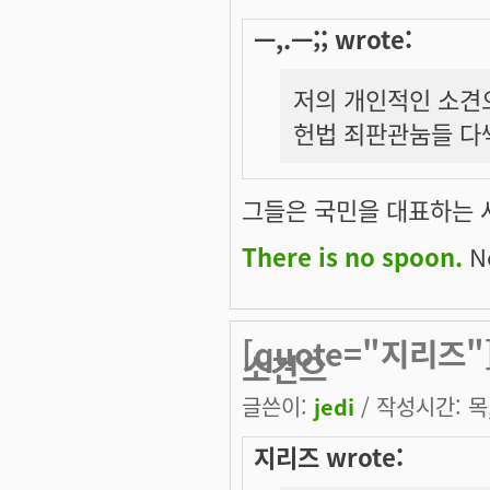
ㅡ,.ㅡ;; wrote:
저의 개인적인 소견으
헌법 죄판관눔들 다
그들은 국민을 대표하는 
There is no spoon.
Ne
[quote="지리즈"
소견으
글쓴이:
jedi
/ 작성시간: 목, 
지리즈 wrote: