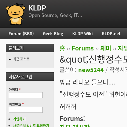
KLDP
부 메뉴
Open Source, Geek, IT...
Forum (BBS)
Geek Blog
KLDP Wiki
KLDP.net
주 메뉴
홈
››
Forums
››
재미
››
자
둘러보기
현재 위치
&quot;신행정수도
최근 포스트
글쓴이:
new5244
/ 작성시간:
사용자 로그인
방금 라디오 들으니....
아이디
*
"신행정수도 이전" 위헌이라
허허허
비밀번호
*
Forums:
가입하기
새로운 비밀번호 요청하기