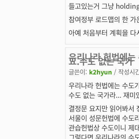
들고있는거 그냥 holdin
참여정부 로드맵의 한 가
아예 처음부터 계획을 다
우리나라 헌법에는 
요.수도 없는 국가
글쓴이:
k2hyun
/ 작성시간:
우리나라 헌법에는 수도가
수도 없는 국가라... 재미있군.
결정문 요지만 읽어봐서 
서울이 성문헌법에 수도라
관습헌법상 수도이니 제대로
그렇다면 우리나라의 수도