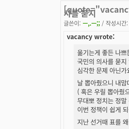
[quote="vac
사를 묻지
글쓴이:
ㅡ,.ㅡ;;
/ 작성시간: 목
vacancy wrote:
옮기는게 좋든 나쁘
국민의 의사를 묻지 
심각한 문제 아닌가요
날 뽑아줬으니 내맘
( 혹은 우릴 뽑아줬
무대뽀 정치는 정말 
이번 정책이 쉽게 되
지난 선거때 표를 