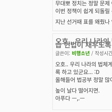
무대뽀 정치는 정말 문제
이번 정책이 쉽게 되돌릴 
지난 선거때 표를 왜줬나
오호.. 우리 나라
습 헌법이 채우도록
글쓴이:
비행소년
/ 작성시간: 
오호.. 우리 나라의 법체
록 하고 있군요... :D
올해들어 법공부 정말 많이
높이 날다 떨어지면.
아푸다 ㅡ,.ㅡ