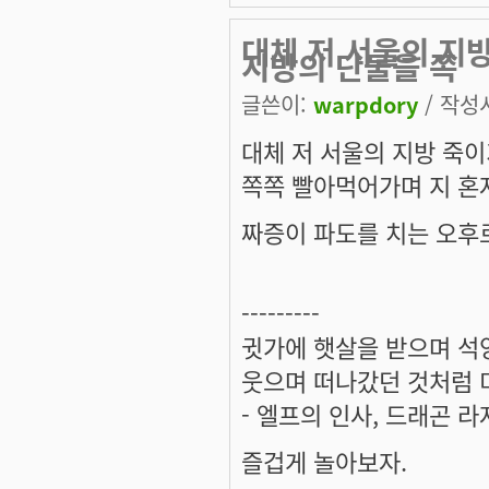
대체 저 서울의 지
지방의 단물을 쪽
글쓴이:
warpdory
/ 작성시
대체 저 서울의 지방 죽
쪽쪽 빨아먹어가며 지 혼자
짜증이 파도를 치는 오후
---------
귓가에 햇살을 받으며 석양
웃으며 떠나갔던 것처럼 미
- 엘프의 인사, 드래곤 라
즐겁게 놀아보자.