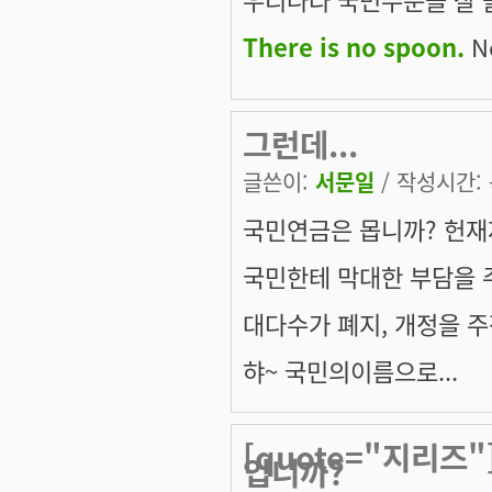
There is no spoon.
Ne
그런데...
글쓴이:
서문일
/ 작성시간: 목
국민연금은 몹니까? 헌재
국민한테 막대한 부담을
대다수가 폐지, 개정을 주장
햐~ 국민의이름으로...
[quote="지리즈"
입니까?