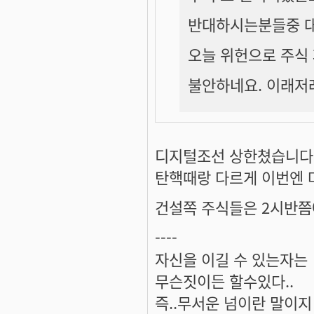
반대하시는분들중 대
오늘 위헌으로 주식 
불안하네요. 이래저
디지털조선 상한쳤습니다. -
탄핵때랑 다르게 이번엔 
건설쪽 주식들은 2시반쯤에
----
자신을 이길 수 있는자는
무슨짓이든 할수있다..
즉..무서운 넘이란 말이지 ^