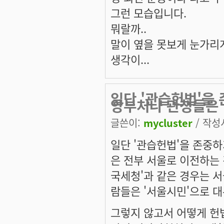
그런 모습입니다.
뭐랄까..
말이 옆을 못보게 눈가리
생각이...
일단 '관습헌법'을
앙부처나 관청들은
글쓴이:
mycluster
/ 작성시
일단 '관습헌법'을 존중
은 전부 서울로 이전하는 
국세청'과 같은 경우는 서
람들은 '서울시민'으로 대
그렇지 않고서 어떻게 헌