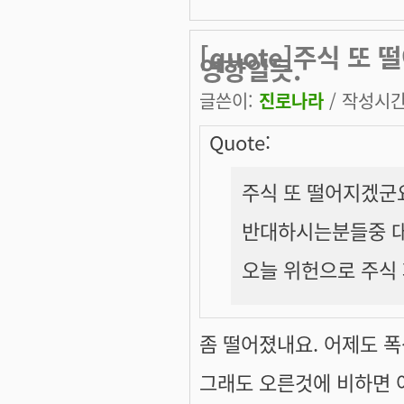
[quote]주식 또
영향일듯.
글쓴이:
진로나라
/ 작성시간: 
Quote:
주식 또 떨어지겠군요
반대하시는분들중 대
오늘 위헌으로 주식 
좀 떨어졌내요. 어제도 폭
그래도 오른것에 비하면 