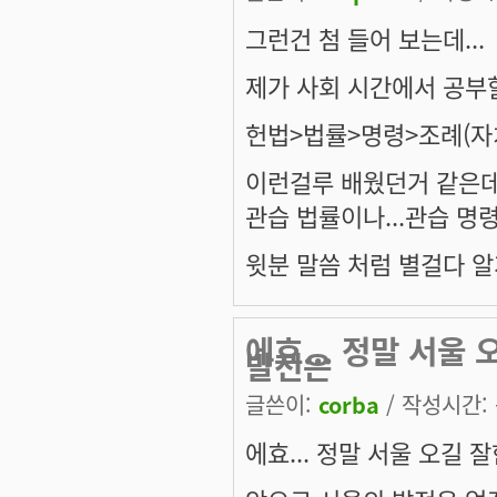
그런건 첨 들어 보는데...
제가 사회 시간에서 공부
헌법>법률>명령>조례(자
이런걸루 배웠던거 같은데.
관습 법률이나...관습 명
윗분 말씀 처럼 별걸다 알게
에효... 정말 서울
발전은
글쓴이:
corba
/ 작성시간: 목
에효... 정말 서울 오길 잘