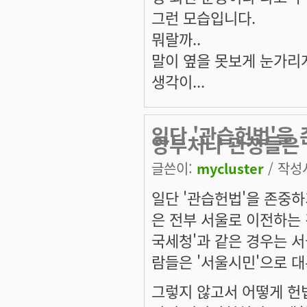
그런 모습입니다.
뭐랄까..
말이 옆을 못보게 눈가리
생각이...
일단 '관습헌법'을
앙부처나 관청들은
글쓴이:
mycluster
/ 작성시
일단 '관습헌법'을 존중
은 전부 서울로 이전하는 
국세청'과 같은 경우는 서
람들은 '서울시민'으로 대
그렇지 않고서 어떻게 헌