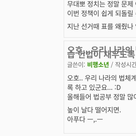
무대뽀 정치는 정말 문제
이번 정책이 쉽게 되돌릴 
지난 선거때 표를 왜줬나
오호.. 우리 나라
습 헌법이 채우도록
글쓴이:
비행소년
/ 작성시간: 
오호.. 우리 나라의 법체
록 하고 있군요... :D
올해들어 법공부 정말 많이
높이 날다 떨어지면.
아푸다 ㅡ,.ㅡ