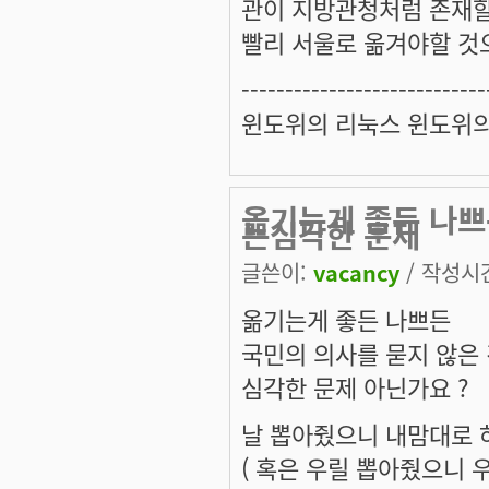
관이 지방관청처럼 존재할
빨리 서울로 옮겨야할 것
----------------------------
윈도위의 리눅스 윈도위
옮기는게 좋든 나쁘
는심각한 문제
글쓴이:
vacancy
/ 작성시간:
옮기는게 좋든 나쁘든
국민의 의사를 묻지 않은
심각한 문제 아닌가요 ?
날 뽑아줬으니 내맘대로 
( 혹은 우릴 뽑아줬으니 