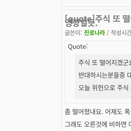
[quote]주식 또
영향일듯.
글쓴이:
진로나라
/ 작성시간: 
Quote:
주식 또 떨어지겠군요
반대하시는분들중 대
오늘 위헌으로 주식 
좀 떨어졌내요. 어제도 폭
그래도 오른것에 비하면 