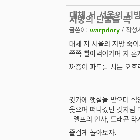
대체 저 서울의 지
지방의 단물을 쪽
글쓴이:
warpdory
/ 작성시
대체 저 서울의 지방 죽
쪽쪽 빨아먹어가며 지 혼자
짜증이 파도를 치는 오후
---------
귓가에 햇살을 받으며 석양
웃으며 떠나갔던 것처럼 미
- 엘프의 인사, 드래곤 라
즐겁게 놀아보자.