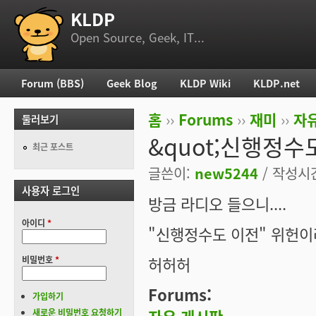
KLDP
부 메뉴
Open Source, Geek, IT...
Forum (BBS)
Geek Blog
KLDP Wiki
KLDP.net
주 메뉴
홈
››
Forums
››
재미
››
자
둘러보기
현재 위치
&quot;신행정수도
최근 포스트
글쓴이:
new5244
/ 작성시간:
사용자 로그인
방금 라디오 들으니....
아이디
*
"신행정수도 이전" 위헌이라
허허허
비밀번호
*
Forums:
가입하기
새로운 비밀번호 요청하기