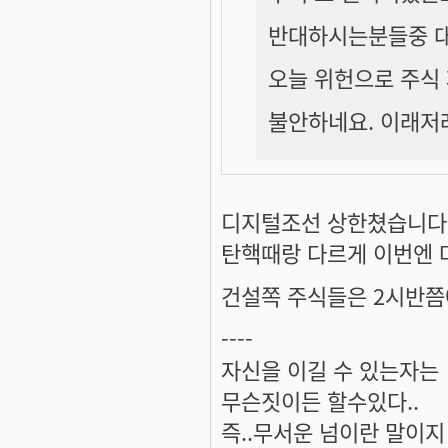
반대하시는분들중 대
오늘 위헌으로 주식 
불안하네요. 이래저
디지털조선 상한쳤습니다. -
탄핵때랑 다르게 이번엔 
건설쪽 주식들은 2시반쯤에
----
자신을 이길 수 있는자는
무슨짓이든 할수있다..
즉..무서운 넘이란 말이지 ^