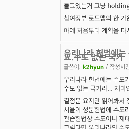
들고있는거 그냥 holdin
참여정부 로드맵의 한 가
아예 처음부터 계획을 다
우리나라 헌법에는 
요.수도 없는 국가
글쓴이:
k2hyun
/ 작성시간:
우리나라 헌법에는 수도가
수도 없는 국가라... 재미있군.
결정문 요지만 읽어봐서 
서울이 성문헌법에 수도라
관습헌법상 수도이니 제대로
그렇다면 우리나라의 수도