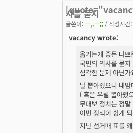
[quote="vac
사를 묻지
글쓴이:
ㅡ,.ㅡ;;
/ 작성시간: 목
vacancy wrote:
옮기는게 좋든 나쁘
국민의 의사를 묻지 
심각한 문제 아닌가요
날 뽑아줬으니 내맘
( 혹은 우릴 뽑아줬
무대뽀 정치는 정말 
이번 정책이 쉽게 되
지난 선거때 표를 