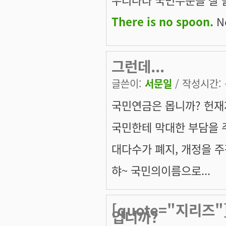
There is no spoon.
Ne
그런데...
글쓴이:
서문일
/ 작성시간: 목
국민연금은 몹니까? 헌재
국민한테 막대한 부담을
대다수가 폐지, 개정을 주장
햐~ 국민의이름으로...
[quote="지리즈"
입니까?