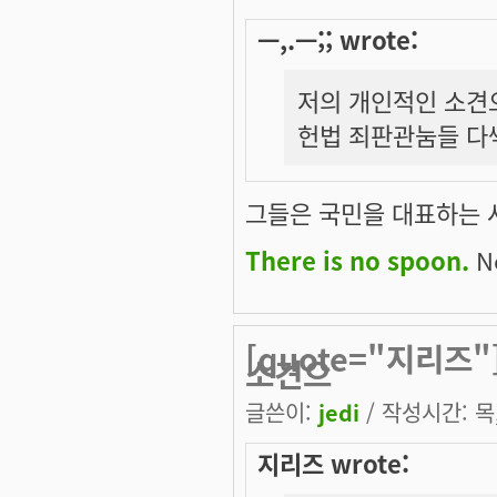
ㅡ,.ㅡ;; wrote:
저의 개인적인 소견으
헌법 죄판관눔들 다
그들은 국민을 대표하는 
There is no spoon.
Ne
[quote="지리즈"
소견으
글쓴이:
jedi
/ 작성시간: 목, 
지리즈 wrote: