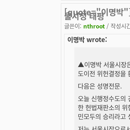
[quote="이명박
울시청 태평
글쓴이:
nthroot
/ 작성시간:
이명박 wrote:
▲이명박 서울시장은
도이전 위헌결정을 
다음은 성명전문.
오늘 신행정수도의 
한 헌법재판소의 위
민모두의 승리라고 
저는 서울시장으로서