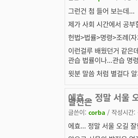
그런건 첨 들어 보는데...
제가 사회 시간에서 공부
헌법>법률>명령>조례(자
이런걸루 배웠던거 같은데.
관습 법률이나...관습 명
윗분 말씀 처럼 별걸다 알게
에효... 정말 서울
발전은
글쓴이:
corba
/ 작성시간: 목
에효... 정말 서울 오길 잘