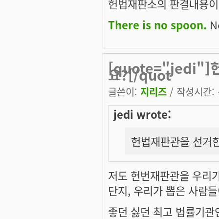
헌법재판소의 판결내용이라
There is no spoon.
Ne
[quote="jed
요?[/quot
글쓴이:
지리즈
/ 작성시간: 목
jedi wrote:
헌법재판관을 선거한
저도 헌번재판관을 우리가
단지, 우리가 뽑은 사람들
좋던 싫던 최고 법률기관인 