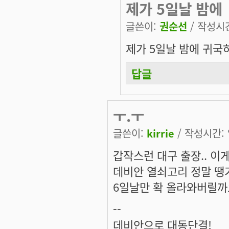
제가 5일날 밤에
글쓴이:
권순선
/ 작성시간:
제가 5일날 밤에 귀국하기
답글
ㅜ.ㅜ
글쓴이:
kirrie
/ 작성시간: 일
갑작스런 대구 출장.. 이게
데비안 열쇠고리 정말 땡기
6일날만 확 올라와버릴까요
--
데비안으로 대동단결!