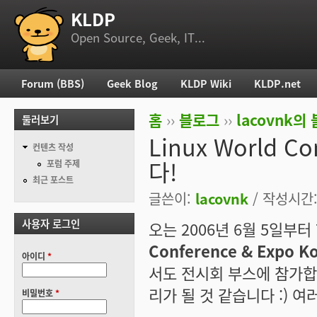
KLDP
부 메뉴
Open Source, Geek, IT...
Forum (BBS)
Geek Blog
KLDP Wiki
KLDP.net
주 메뉴
홈
››
블로그
››
lacovnk의
둘러보기
현재 위치
Linux World C
컨텐츠 작성
다!
포럼 주제
최근 포스트
글쓴이:
lacovnk
/ 작성시간: 
사용자 로그인
오는 2006년 6월 5일부
Conference & Expo K
아이디
*
서도 전시회 부스에 참가합
리가 될 것 같습니다 :) 
비밀번호
*