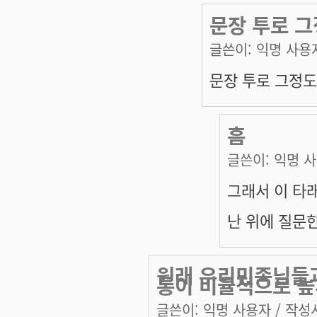
문장 투로 그
글쓴이:
익명 사용
문장 투로 그정도
흠
글쓴이:
익명 
그래서 이 타
난 위에 질문
원래 우리민족님들과
통이 비율적으로 높
글쓴이:
익명 사용자
/ 작성시