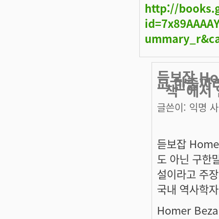
http://books
id=7x89AAAAY
ummary_r&ca
듣보잡 Ho
그 한줄짜
"책"에서
글쓴이:
익명 
듣보잡 Home
도 아닌 구한
설이라고 주장
국내 역사학자들
Homer Bezal