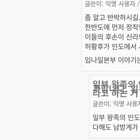
글쓴이:
익명 사용자
/
좀 알고 반박하시길
한반도에 먼저 정착
이들의 후손이 신라의
허황후가 인도에서 
임나일본부 이야기는 왜
일부 왕족의 
과합니다. 
라고 하는 거
글쓴이:
익명 사용
일부 왕족의 인도
다해도 남방계가 