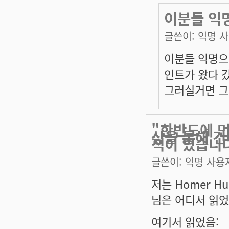
이분들 익
글쓴이:
익명 
이분들 익명으
인트가 왔다 
그러실거면 그
"한반도에 먼
상을 통해 건
적이 있습니다
글쓴이:
익명 사용
저는 Homer Hu
님은 어디서 읽
여기서 읽었음: