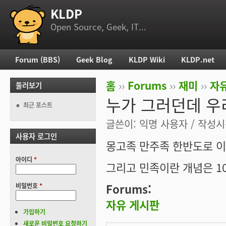
KLDP
부 메뉴
Open Source, Geek, IT...
Forum (BBS)
Geek Blog
KLDP Wiki
KLDP.net
주 메뉴
홈
››
Forums
››
재미
››
자
둘러보기
현재 위치
누가 그러던데 우
최근 포스트
글쓴이:
익명 사용자
/ 작성시간
사용자 로그인
몽고족 만주족 한반도로 이
아이디
*
그리고 민족이란 개념은 1
Forums:
비밀번호
*
자유 게시판
가입하기
새로운 비밀번호 요청하기