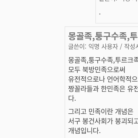
.
몽골족,퉁구수족,투
글쓴이:
익명 사용자
/ 작성시
몽골족,퉁구수족,투르크족
모두 북방민족으로써
유전적으로나 언어학적으
짱꼴라들과 한민족은 유
다.
그리고 민족이란 개념은
서구 봉건사회가 붕괴되고
개념입니다.