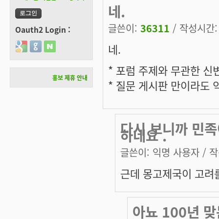
네.
글쓴이:
36311
/ 작성시간: 목
Oauth2 Login :
네.
Login with Google
Login with GitHub
Login with Naver
* 포럼 주제와 무관한 신
홍보 제휴 안내
* 질문 게시판 만이라도
다시 보니까 민족
하네요 .
글쓴이:
익명 사용자
/ 작
근데 몽고제국이 고려
아뇨 100년 