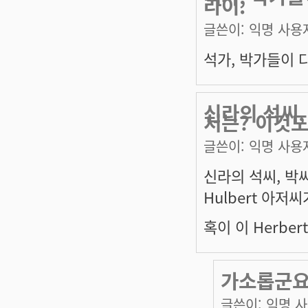
라이.
글쓴이:
익명 사용
석가, 박가들이 다
신라의 석씨,
처는? 이것도
글쓴이:
익명 사용
신라의 석씨, 박
Hulbert 아저
혹이 이 Herbe
가소롭군
글쓴이:
익명 