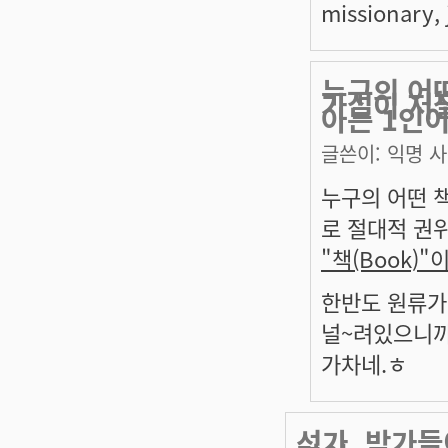
missionary, j
누구의 어떤
가설이 저
아는 1인이
글쓴이:
익명 
누구의 어떤 
로 절대적 권위
"책(Book)
한반도 원류가
널~려있으니까,
가차네.ㅎ
석가, 박가들