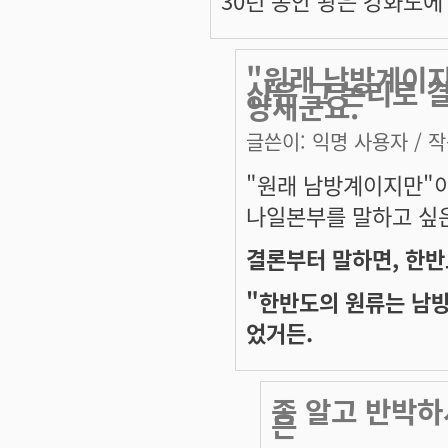
30년 동안 왕은 강화도
"원래 남방계이지
신은 그 논리로 
양새군요.
글쓴이:
익명 사용자
/ 작
"원래 남방계이지만"이
나일본부를 말하고 싶
결론부터 말하면, 한반
"한반도의 원류는 남
었거든.
좀 알고 반박하
은