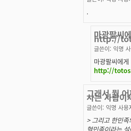
.
마광팔씨에
http://t
글쓴이:
익명 
마광팔씨에게 
http://toto
그래서 뭘 어
사는 사람이
글쓴이:
익명 사용
> 그리고 한민
혈민족이라는 설