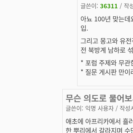
글쓴이:
36311
/ 작성
아뇨 100년 맞는데
입.
그리고 몽고와 유전적
전 북방계 남하로 섞
* 포럼 주제와 무
* 질문 게시판 만
무슨 의도로 물어보
글쓴이:
익명 사용자
/ 작성시
애초에 아프리카에서 흘러
한 뿌리에서 갈라지며 수