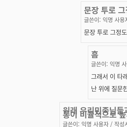
문장 투로 그
글쓴이:
익명 사용
문장 투로 그정도
흠
글쓴이:
익명 
그래서 이 타
난 위에 질문
원래 우리민족님들과
통이 비율적으로 높
글쓴이:
익명 사용자
/ 작성시