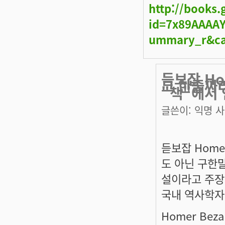
http://books
id=7x89AAAAY
ummary_r&ca
듣보잡 Ho
그 한줄짜
"책"에서
글쓴이:
익명 
듣보잡 Home
도 아닌 구한
설이라고 주장
국내 역사학자들
Homer Bezal