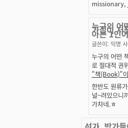
missionary, j
누구의 어떤
가설이 저
아는 1인이
글쓴이:
익명 
누구의 어떤 
로 절대적 권위
"책(Book)
한반도 원류가
널~려있으니까,
가차네.ㅎ
석가, 박가들