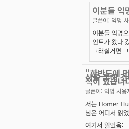
이분들 익
글쓴이:
익명 
이분들 익명으
인트가 왔다 
그러실거면 그
"한반도에 먼
상을 통해 건
적이 있습니다
글쓴이:
익명 사용
저는 Homer Hu
님은 어디서 읽
여기서 읽었음: