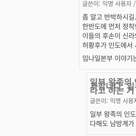
글쓴이:
익명 사용자
/
좀 알고 반박하시길
한반도에 먼저 정착
이들의 후손이 신라의
허황후가 인도에서 
임나일본부 이야기는 왜
일부 왕족의 
과합니다. 
라고 하는 거
글쓴이:
익명 사용
일부 왕족의 인도
다해도 남방계가 