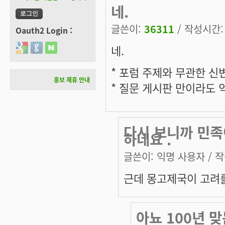
네.
글쓴이:
36311
/ 작성시간: 목
Oauth2 Login :
네.
Login with Google
Login with GitHub
Login with Naver
* 포럼 주제와 무관한 신
홍보 제휴 안내
* 질문 게시판 만이라도
다시 보니까 민족
하네요 .
글쓴이:
익명 사용자
/ 작
근데 몽고제국이 고려
아뇨 100년 