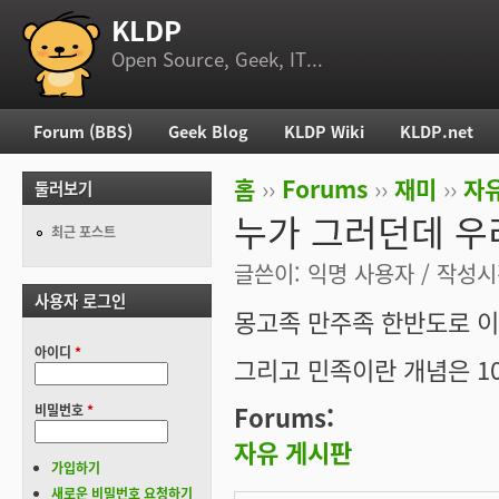
KLDP
부 메뉴
Open Source, Geek, IT...
Forum (BBS)
Geek Blog
KLDP Wiki
KLDP.net
주 메뉴
홈
››
Forums
››
재미
››
자
둘러보기
현재 위치
누가 그러던데 우
최근 포스트
글쓴이:
익명 사용자
/ 작성시간
사용자 로그인
몽고족 만주족 한반도로 이
아이디
*
그리고 민족이란 개념은 1
Forums:
비밀번호
*
자유 게시판
가입하기
새로운 비밀번호 요청하기