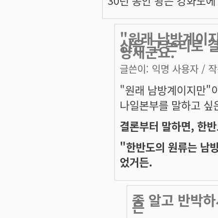
30년 동안 왕은 강화도
"원래 남방계이지
신은 그 논리로 
양새군요.
글쓴이:
익명 사용자
/ 작
"원래 남방계이지만"이
나일본부를 말하고 싶
결론부터 말하면, 한반
"한반도의 원류는 남
었거든.
좀 알고 반박하
은