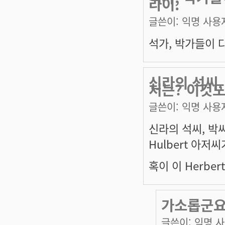
라이.
글쓴이:
익명 사용
석가, 박가들이 다
신라의 석씨,
처는? 이것도
글쓴이:
익명 사용
신라의 석씨, 박
Hulbert 아저
혹이 이 Herbe
가소롭군
글쓴이:
익명 