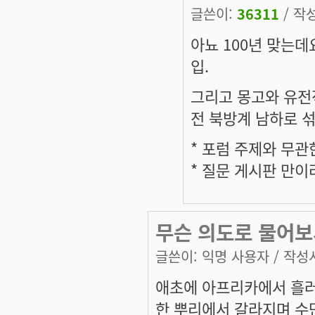
글쓴이:
36311
/ 작성
아뇨 100년 맞는데
입.
그리고 몽고와 유전적
전 북방계 남하로 섞
* 포럼 주제와 무
* 질문 게시판 만
무슨 의도로 물어보
글쓴이:
익명 사용자
/ 작성시
애초에 아프리카에서 흘러
한 뿌리에서 갈라지며 수