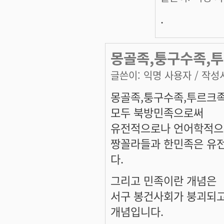
.
몽골족,퉁구수족,투
글쓴이:
익명 사용자
/ 작성시
몽골족,퉁구수족,투르크족
모두 북방민족으로써
유전적으로나 언어학적으
짱꼴라들과 한민족은 유
다.
그리고 민족이란 개념은
서구 봉건사회가 붕괴되고
개념입니다.