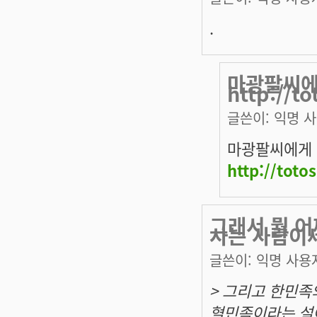
.
마광팔씨에
http://t
글쓴이:
익명 
마광팔씨에게 
http://toto
그래서 뭘 어
사는 사람이
글쓴이:
익명 사용
> 그리고 한민
혈민족이라는 설