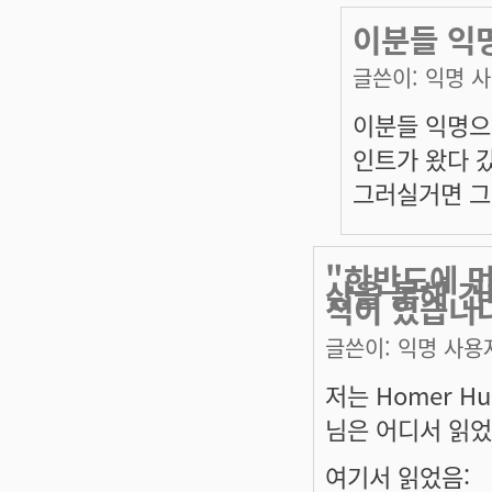
이분들 익
글쓴이:
익명 
이분들 익명으
인트가 왔다 
그러실거면 그
"한반도에 먼
상을 통해 건
적이 있습니다
글쓴이:
익명 사용
저는 Homer Hu
님은 어디서 읽
여기서 읽었음: