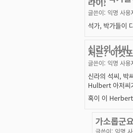
라이.
글쓴이:
익명 사용
석가, 박가들이 다
신라의 석씨,
처는? 이것도
글쓴이:
익명 사용
신라의 석씨, 박
Hulbert 아저
혹이 이 Herbe
가소롭군
글쓴이:
익명 