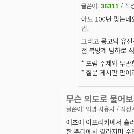
글쓴이:
36311
/ 작성
아뇨 100년 맞는데
입.
그리고 몽고와 유전적
전 북방계 남하로 섞
* 포럼 주제와 무
* 질문 게시판 만
무슨 의도로 물어보
글쓴이:
익명 사용자
/ 작성시
애초에 아프리카에서 흘러
한 뿌리에서 갈라지며 수