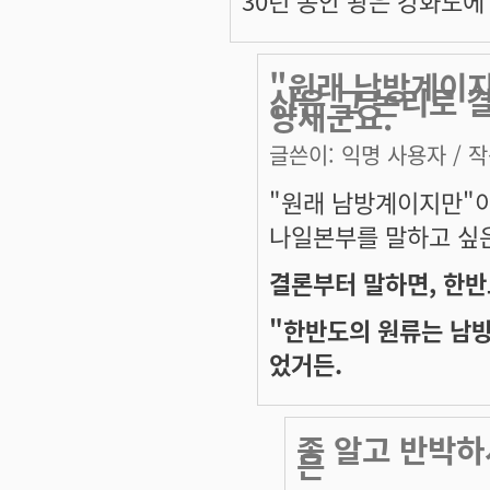
30년 동안 왕은 강화도
"원래 남방계이지
신은 그 논리로 
양새군요.
글쓴이:
익명 사용자
/ 작
"원래 남방계이지만"이
나일본부를 말하고 싶
결론부터 말하면, 한반
"한반도의 원류는 남
었거든.
좀 알고 반박하
은