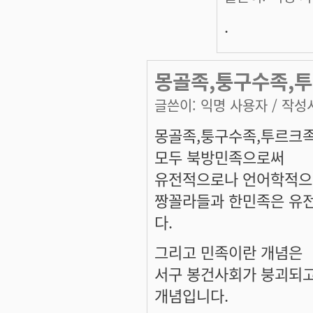
.
몽골족,퉁구수족,투
글쓴이:
익명 사용자
/ 작성시
몽골족,퉁구수족,투르크족
모두 북방민족으로써
유전적으로나 언어학적으
짱꼴라들과 한민족은 유
다.
그리고 민족이란 개념은
서구 봉건사회가 붕괴되고
개념입니다.