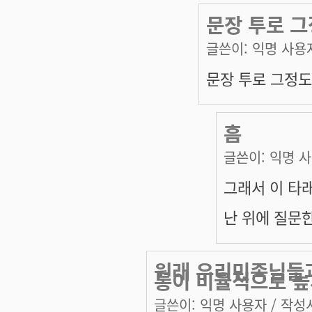
문장 투로 그
글쓴이:
익명 사용
문장 투로 그정도
흠
글쓴이:
익명 
그래서 이 타
난 위에 질문
원래 우리민족님들과
통이 비율적으로 높
글쓴이:
익명 사용자
/ 작성시