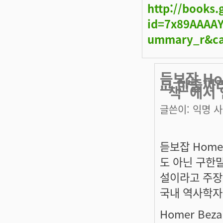
http://books
id=7x89AAAAY
ummary_r&ca
듣보잡 Ho
그 한줄짜
"책"에서
글쓴이:
익명 
듣보잡 Home
도 아닌 구한
설이라고 주장
국내 역사학자들
Homer Bezal