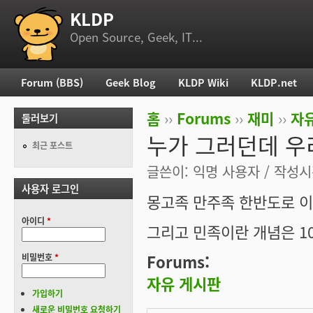
KLDP
부 메뉴
Open Source, Geek, IT...
Forum (BBS)
Geek Blog
KLDP Wiki
KLDP.net
주 메뉴
홈
››
Forums
››
재미
››
자
둘러보기
현재 위치
누가 그러던데 우
최근 포스트
글쓴이:
익명 사용자
/ 작성시간
사용자 로그인
몽고족 만주족 한반도로 이
아이디
*
그리고 민족이란 개념은 1
Forums:
비밀번호
*
자유 게시판
가입하기
새로운 비밀번호 요청하기