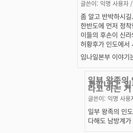
글쓴이:
익명 사용자
/
좀 알고 반박하시길
한반도에 먼저 정착
이들의 후손이 신라의
허황후가 인도에서 
임나일본부 이야기는 왜
일부 왕족의 
과합니다. 
라고 하는 거
글쓴이:
익명 사용
일부 왕족의 인도
다해도 남방계가 