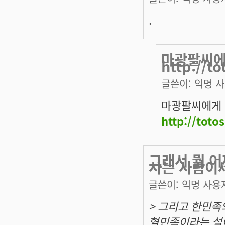
.
마광팔씨에
http://t
글쓴이:
익명 
마광팔씨에게 
http://toto
그래서 뭘 어
사는 사람이
글쓴이:
익명 사용
> 그리고 한민
혈민족이라는 설