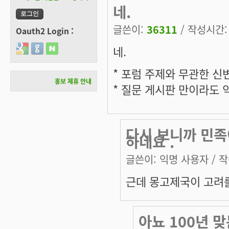
네.
글쓴이:
36311
/ 작성시간: 목
Oauth2 Login :
네.
Login with Google
Login with GitHub
Login with Naver
* 포럼 주제와 무관한 신
홍보 제휴 안내
* 질문 게시판 만이라도
다시 보니까 민족
하네요 .
글쓴이:
익명 사용자
/ 작
근데 몽고제국이 고려
아뇨 100년 