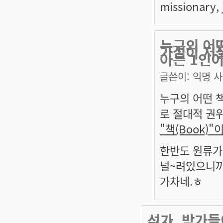
missionary, j
누구의 어떤
가설이 저
아는 1인이
글쓴이:
익명 
누구의 어떤 
로 절대적 권위
"책(Book)
한반도 원류가
널~려있으니까,
가차네.ㅎ
석가, 박가들