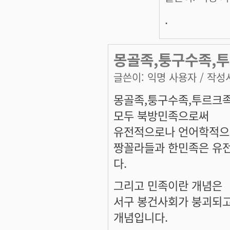
.
몽골족,퉁구수족,투
글쓴이:
익명 사용자
/ 작성시
몽골족,퉁구수족,투르크족
모두 북방민족으로써
유전적으로나 언어학적으
짱꼴라들과 한민족은 유
다.
그리고 민족이란 개념은
서구 봉건사회가 붕괴되고
개념입니다.