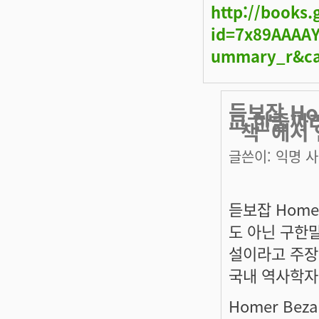
http://books
id=7x89AAAAY
ummary_r&ca
듣보잡 Ho
그 한줄짜
"책"에서
글쓴이:
익명 
듣보잡 Home
도 아닌 구한
설이라고 주장
국내 역사학자들
Homer Bezal