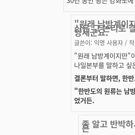
30년 동안 왕은 강화도
"원래 남방계이지
신은 그 논리로 
양새군요.
글쓴이:
익명 사용자
/ 작
"원래 남방계이지만"이
나일본부를 말하고 싶
결론부터 말하면, 한반
"한반도의 원류는 남
었거든.
좀 알고 반박하
은