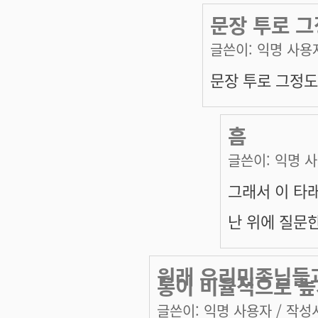
문장 투로 그
글쓴이:
익명 사용
문장 투로 그정도
흠
글쓴이:
익명 
그래서 이 타
난 위에 질문
원래 우리민족님들과
통이 비율적으로 높
글쓴이:
익명 사용자
/ 작성시