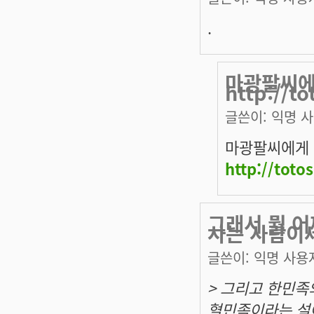
.
마광팔씨에
http://t
글쓴이:
익명 
마광팔씨에게 
http://toto
그래서 뭘 어
사는 사람이
글쓴이:
익명 사용
> 그리고 한민
혈민족이라는 설