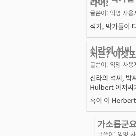
라이.
글쓴이:
익명 사용
석가, 박가들이 다
신라의 석씨,
처는? 이것도
글쓴이:
익명 사용
신라의 석씨, 박
Hulbert 아저
혹이 이 Herbe
가소롭군
글쓴이:
익명 