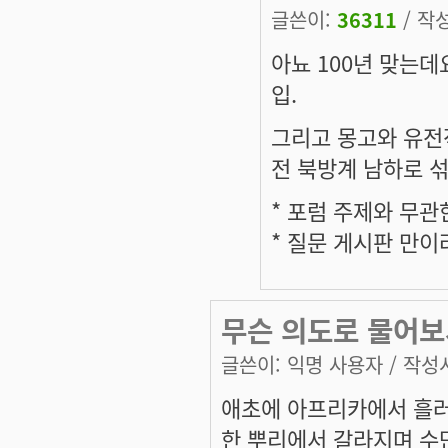
글쓴이:
36311
/ 작성
아뇨 100년 맞는데
입.
그리고 몽고와 유전적
전 북방계 남하로 섞
* 포럼 주제와 무
* 질문 게시판 만
무슨 의도로 물어보
글쓴이:
익명 사용자
/ 작성시
애초에 아프리카에서 흘러
한 뿌리에서 갈라지며 수