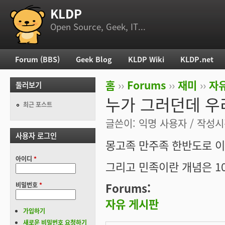
KLDP
부 메뉴
Open Source, Geek, IT...
Forum (BBS)
Geek Blog
KLDP Wiki
KLDP.net
주 메뉴
홈
››
Forums
››
재미
››
자
둘러보기
현재 위치
누가 그러던데 우
최근 포스트
글쓴이:
익명 사용자
/ 작성시간
사용자 로그인
몽고족 만주족 한반도로 이
아이디
*
그리고 민족이란 개념은 1
Forums:
비밀번호
*
자유 게시판
가입하기
새로운 비밀번호 요청하기