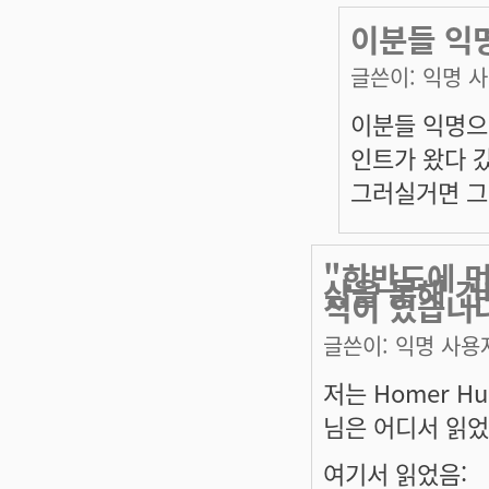
이분들 익
글쓴이:
익명 
이분들 익명으
인트가 왔다 
그러실거면 그
"한반도에 먼
상을 통해 건
적이 있습니다
글쓴이:
익명 사용
저는 Homer Hu
님은 어디서 읽
여기서 읽었음: