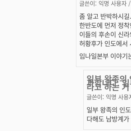
글쓴이:
익명 사용자
/
좀 알고 반박하시길
한반도에 먼저 정착
이들의 후손이 신라의
허황후가 인도에서 
임나일본부 이야기는 왜
일부 왕족의 
과합니다. 
라고 하는 거
글쓴이:
익명 사용
일부 왕족의 인도
다해도 남방계가 