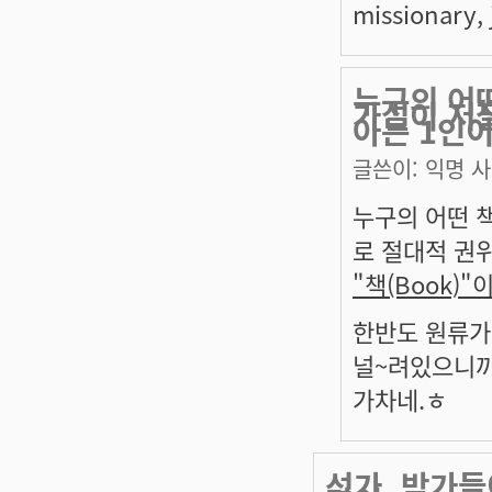
missionary, j
누구의 어떤
가설이 저
아는 1인이
글쓴이:
익명 
누구의 어떤 
로 절대적 권위
"책(Book)
한반도 원류가
널~려있으니까,
가차네.ㅎ
석가, 박가들