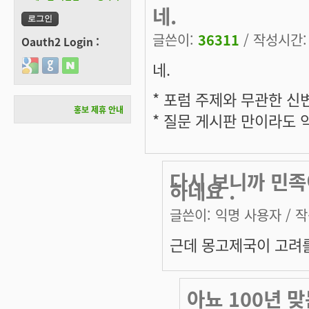
네.
글쓴이:
36311
/ 작성시간: 목
Oauth2 Login :
네.
Login with Google
Login with GitHub
Login with Naver
* 포럼 주제와 무관한 신
홍보 제휴 안내
* 질문 게시판 만이라도
다시 보니까 민족
하네요 .
글쓴이:
익명 사용자
/ 작
근데 몽고제국이 고려
아뇨 100년 