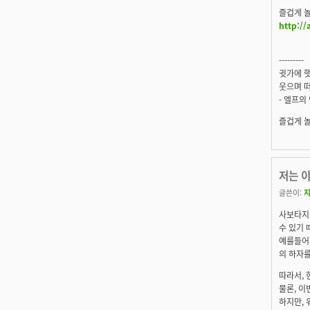
즐겁게 
http://
---------
귓가에 햇
웃으며 떠
- 엘프의
즐겁게 
저는 
글쓴이:
사보타지
수 있기 
예를들어 
의 하자
따라서,
물론, 
하지만, 