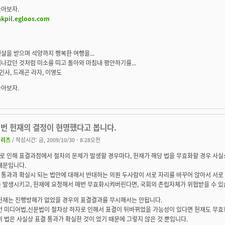
놀아보자.
akpil.egloos.com
살을 받으며 석양까지 행복한 여행을...
나갔던 것처럼 미소를 띠고 돌아와 마침내 평안하기를...
 인사, 드래곤 라자, 이영도
놀아보자.
이번 헌재의 결정이 현명했다고 봅니다.
지리즈
/ 작성시간: 금, 2009/10/30 - 8:28오전
로 인해 표결과정에서 절차의 문제가 발생할 경우마다, 헌재가 해당 법을 무효화할 경우 사실
때문입니다.
통과과 확실시 되는 법안에 대해서 반대하는 의원 두사람이 서로 자리를 바꾸어 앉아서 서로
를 발생시키고, 헌재에 요청해서 매번 무효화시켜버린다면, 국회의 존립자체가 위협받을 수 있
 헌재는 진행방해가 없었을 경우의 표결결과를 무시해서는 안됩니다.
이번 미디어법,신문법이 절차상 하자로 인해서 표결이 뒤바뀌었을 가능성이 있다면 헌재도 무효
위 법은 사실상 표결 통과가 확실한 것이 었기 때문에 그렇지 않은 것 뿐입니다.