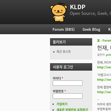
KLDP
부 메뉴
Open Source, Geek, I
Forum (BBS)
Geek Blog
K
주 메뉴
홈
››
Foru
둘러보기
현재 위
헌재,
최근 포스트
글쓴이:
pri
헌재, 미디
사용자 로그인
http://n
'사법고시 
아이디
*
http://n
헌재 결정에 
비밀번호
*
http://n
--
가입하기
아무리 생각
부정투표와 
새로운 비밀번호 요청하기