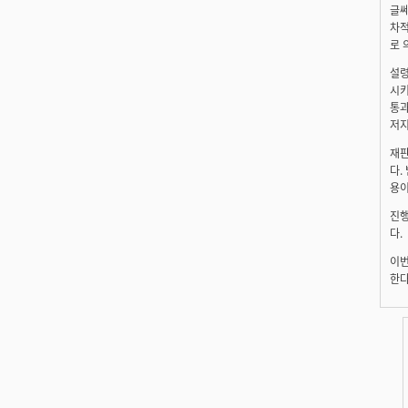
글쎄
차적
로 
설령
시키
통과
저지
재판
다.
용이
진행
다.
이번
한다