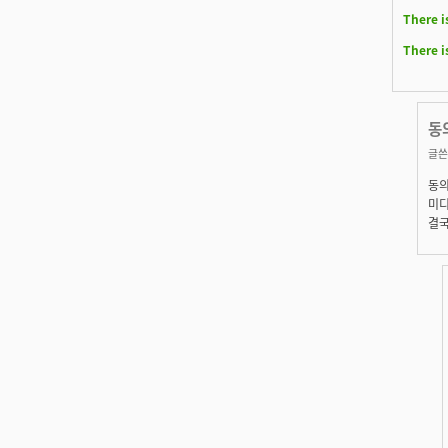
There i
There i
동
글쓴
동의
미디
결국