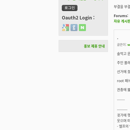
부결을 부결
Forums:
Oauth2 Login :
자유 게시
Login with Google
Login with GitHub
Login with Naver
.
글쓴이:
w
홍보 제휴 안내
술먹고 
주인 몰래
선거에 졌
root 
권총에 
.........
---------
귓가에 햇
웃으며 떠
- 엘프의