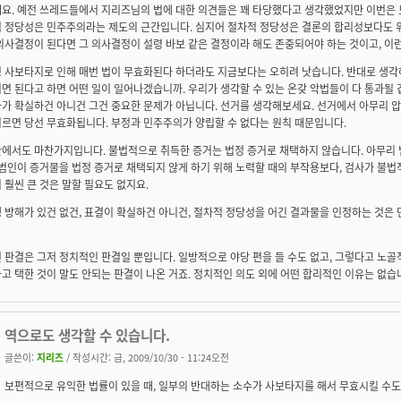
요. 예전 쓰레드들에서 지리즈님의 법에 대한 의견들은 꽤 타당했다고 생각했었지만 이번은 
 정당성은 민주주의라는 제도의 근간입니다. 심지어 절차적 정당성은 결론의 합리성보다도 
의사결정이 된다면 그 의사결정이 설령 바보 같은 결정이라 해도 존중되어야 하는 것이고, 이런
 사보타지로 인해 매번 법이 무효화된다 하더라도 지금보다는 오히려 낫습니다. 반대로 생각
면 된다고 하면 어떤 일이 일어나겠습니까. 우리가 생각할 수 있는 온갖 악법들이 다 통과될 겁니
가 확실하건 아니건 그건 중요한 문제가 아닙니다. 선거를 생각해보세요. 선거에서 아무리 압
르면 당선 무효화됩니다. 부정과 민주주의가 양립할 수 없다는 원칙 때문입니다.
에서도 마찬가지입니다. 불법적으로 취득한 증거는 법정 증거로 채택하지 않습니다. 아무리
 범인이 증거물을 법정 증거로 채택되지 않게 하기 위해 노력할 때의 부작용보다, 검사가 불
 훨씬 큰 것은 말할 필요도 없지요.
 방해가 있건 없건, 표결이 확실하건 아니건, 절차적 정당성을 어긴 결과물을 인정하는 것은
 판결은 그저 정치적인 판결일 뿐입니다. 일방적으로 야당 편을 들 수도 없고, 그렇다고 노
고 택한 것이 말도 안되는 판결이 나온 거죠. 정치적인 의도 외에 어떤 합리적인 이유는 없습
역으로도 생각할 수 있습니다.
글쓴이:
지리즈
/ 작성시간: 금, 2009/10/30 - 11:24오전
보편적으로 유익한 법률이 있을 때, 일부의 반대하는 소수가 사보타지를 해서 무효시킬 수도