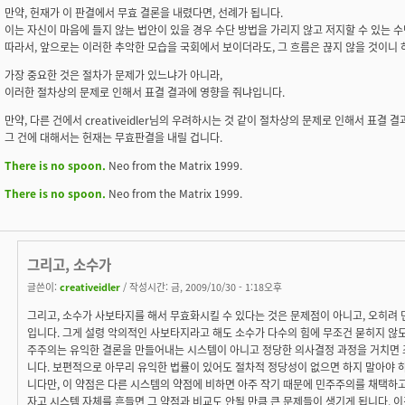
만약, 헌재가 이 판결에서 무효 결론을 내렸다면, 선례가 됩니다.
이는 자신이 마음에 들지 않는 법안이 있을 경우 수단 방법을 가리지 않고 저지할 수 있는 수
따라서, 앞으로는 이러한 추악한 모습을 국회에서 보이더라도, 그 흐름은 끊지 않을 것이니
가장 중요한 것은 절차가 문제가 있느냐가 아니라,
이러한 절차상의 문제로 인해서 표결 결과에 영향을 줘냐입니다.
만약, 다른 건에서 creativeidler님의 우려하시는 것 같이 절차상의 문제로 인해서 표결
그 건에 대해서는 헌재는 무효판결을 내릴 겁니다.
There is no spoon.
Neo from the Matrix 1999.
There is no spoon.
Neo from the Matrix 1999.
그리고, 소수가
글쓴이:
creativeidler
/ 작성시간: 금, 2009/10/30 - 1:18오후
그리고, 소수가 사보타지를 해서 무효화시킬 수 있다는 것은 문제점이 아니고, 오히려
입니다. 그게 설령 악의적인 사보타지라고 해도 소수가 다수의 힘에 무조건 묻히지 않
주주의는 유익한 결론을 만들어내는 시스템이 아니고 정당한 의사결정 과정을 거치면 
니다. 보편적으로 아무리 유익한 법률이 있어도 절차적 정당성이 없으면 하지 말아야 
니다만, 이 약점은 다른 시스템의 약점에 비하면 아주 작기 때문에 민주주의를 채택하고 
자고 시스템 자체를 흔들면 그 약점과 비교도 안될 만큼 큰 문제들이 생기게 됩니다. 이