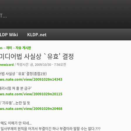
T...
LDP Wiki
KLDP.net
ms
››
재미
››
자유 게시판
치
 미디어법 사실상 `유효' 결정
mewizard
/ 작성시간: 금, 2009/10/30 - 7:56오전
어법 사실상 `유효' 결정(종합2보)
ews.nate.com/view/20091029n14343
대리시험 쳐 줄 분 급구'
ews.nate.com/view/20091029n20115
'갸우뚱'...논란 일 듯
ews.nate.com/view/20091029n20468
해도 이해가 안 되네...
일사부재의 원칙을 어겨서 부결이긴 하나 부결이라 말할 수는 없다.???