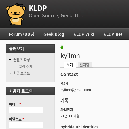
KLDP
부 메뉴
Open Source, Geek, IT...
Forum (BBS)
Geek Blog
KLDP Wiki
KLDP.net
주 메뉴
홈
둘러보기
현재 위치
kyiimn
컨텐츠 작성
보기
발자취
기본탭
포럼 주제
(활성탭)
최근 포스트
Contact
MSN
kyiimn@gmail.com
사용자 로그인
기록
아이디
*
가입한지
21년 11 개월
비밀번호
*
HybridAuth identities