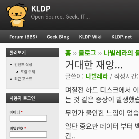
KLDP
부 메뉴
Open Source, Geek, IT...
Forum (BBS)
Geek Blog
KLDP Wiki
KLDP.net
주 메뉴
홈
››
블로그
››
나빌레라의 
둘러보기
현재 위치
거대한 재앙...
컨텐츠 작성
포럼 주제
글쓴이:
나빌레라
/ 작성시간: 화
최근 포스트
며칠전 하드 디스크에서 이
는 것 같은 증상이 발생했
사용자 로그인
무언가 불안한 느낌이 엄습해
아이디
*
일단 중요한 데이터 부터 
비밀번호
*
간..