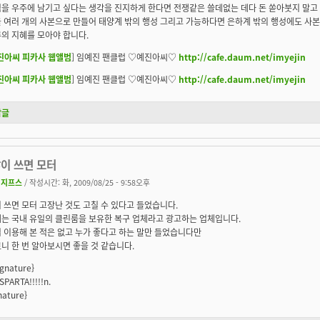
을 우주에 남기고 싶다는 생각을 진지하게 한다면 전쟁같은 쓸데없는 데다 돈 쏟아붓지 말고 
 여러 개의 사본으로 만들어 태양계 밖의 행성 그리고 가능하다면 은하계 밖의 행성에도 사본
의 지혜를 모아야 합니다.
진아씨 피카사 웹앨범
] 임예진 팬클럽 ♡예진아씨♡
http://cafe.daum.net/imyejin
진아씨 피카사 웹앨범
] 임예진 팬클럽 ♡예진아씨♡
http://cafe.daum.net/imyejin
답글
많이 쓰면 모터
시지프스
/ 작성시간: 화, 2009/08/25 - 9:58오후
 쓰면 모터 고장난 것도 고칠 수 있다고 들었습니다.
체는 국내 유일의 클린룸을 보유한 복구 업체라고 광고하는 업체입니다.
 이용해 본 적은 없고 누가 좋다고 하는 말만 들었습니다만
니 한 번 알아보시면 좋을 것 같습니다.
ignature}
SPARTA!!!!!n.
nature}