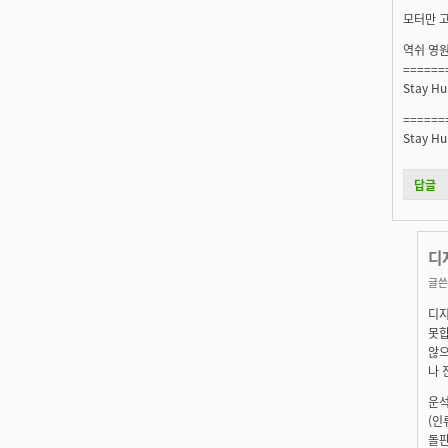
모터만 고
역쉬 영원
======
Stay Hu
======
Stay Hu
답글
디
글쓴
디지
못합
않으
나 
운석
(인
돌판