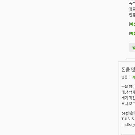
족적
것을
인류
[
예
[
예
돈을 
글쓴이:
돈을 많이
해당 업
제가 직접
혹시 모르
begin{s
THIS IS 
end{sig