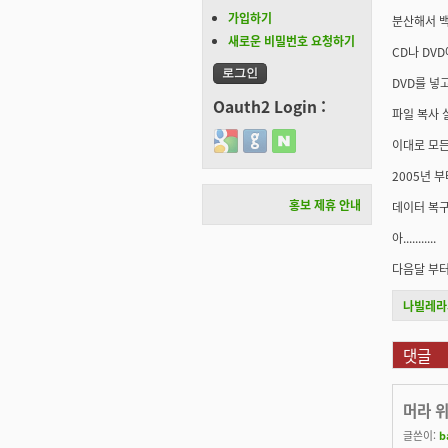
가입하기
분산해서 백
새로운 비밀번호 요청하기
CD나 DV
DVD를 넣
Oauth2 Login :
파일 복사 실패..
Login with Google
Login with GitHub
Login with Naver
이대로 모든 
2005년 부
홍보 제휴 안내
데이터 복구
아...........
다음달 부터
나빌레라
댓글
머라 
글쓴이:
b