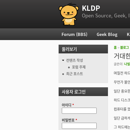
KLDP
부 메뉴
Open Source, Geek, I
Forum (BBS)
Geek Blog
K
주 메뉴
홈
››
블로그
둘러보기
현재 위
거대한 
컨텐츠 작성
글쓴이:
나빌
포럼 주제
며칠전 하드
최근 포스트
무언가 불안
사용자 로그인
일단 중요한
하드 디스크
아이디
*
컴퓨터를 껐다
일단 급하게
비밀번호
*
그 하드에는