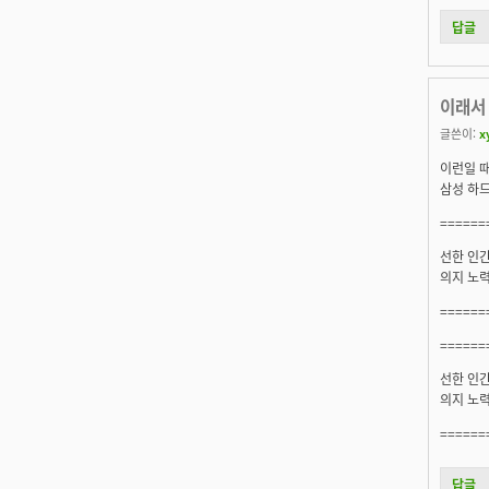
답글
이래서 
글쓴이:
x
이런일 때
삼성 하드
======
선한 인간
의지 노력
======
======
선한 인간
의지 노력
======
답글