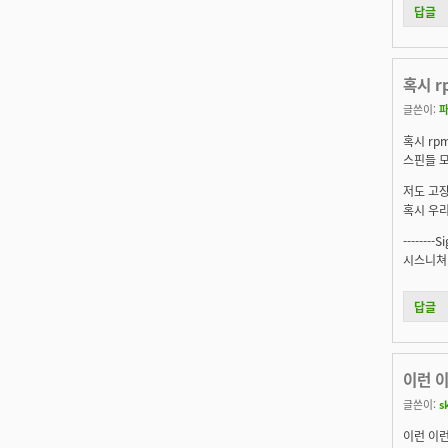
답글
혹시 
글쓴이:
혹시 r
스핀들 모
저도 고장
혹시 우
--------S
시스니쳐 
답글
이런 이
글쓴이:
s
이런 이런