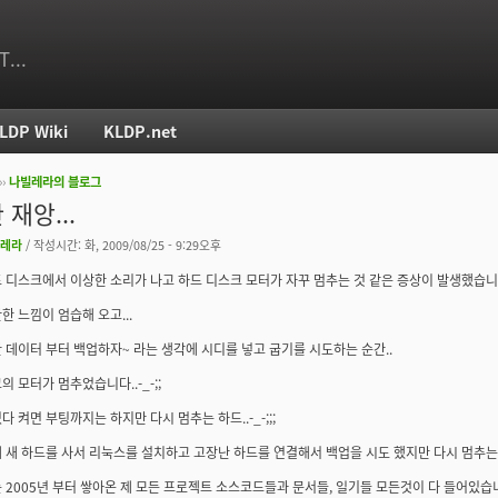
T...
LDP Wiki
KLDP.net
››
나빌레라의 블로그
치
재앙...
레라
/ 작성시간: 화, 2009/08/25 - 9:29오후
 디스크에서 이상한 소리가 나고 하드 디스크 모터가 자꾸 멈추는 것 같은 증상이 발생했습니
한 느낌이 엄습해 오고...
 데이터 부터 백업하자~ 라는 생각에 시디를 넣고 굽기를 시도하는 순간..
의 모터가 멈추었습니다..-_-;;
 켜면 부팅까지는 하지만 다시 멈추는 하드..-_-;;;
 새 하드를 사서 리눅스를 설치하고 고장난 하드를 연결해서 백업을 시도 했지만 다시 멈추는 하드.
 2005년 부터 쌓아온 제 모든 프로젝트 소스코드들과 문서들, 일기들 모든것이 다 들어있습