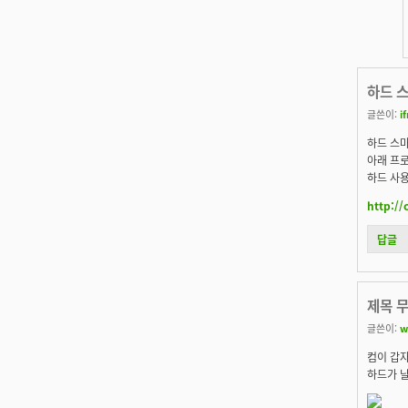
하드 
글쓴이:
i
하드 스마
아래 프로
하드 사용
http://
답글
제목 
글쓴이:
w
컴이 갑자
하드가 날