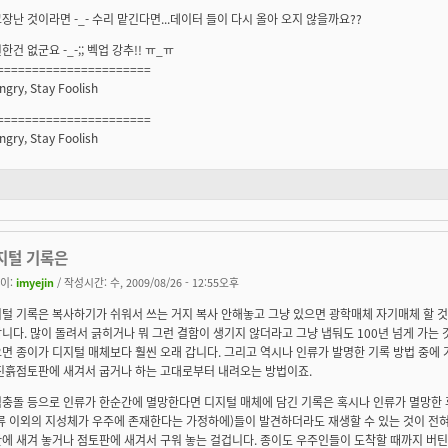
장난 것이라면 -_- 수리 맡긴다면...데이터 들이 다시 올아 오지 않을까요??
한건 없군요 -_-;; 벡업 강추!! ㅠ_ㅠ
======================
ngry, Stay Foolish
======================
ngry, Stay Foolish
지털 기록은
이:
imyejin
/ 작성시간: 수, 2009/08/26 - 12:55오후
털 기록은 복사하기가 쉬워서 쓰는 거지 복사 안해놓고 그냥 있으면 광학매체 자기매체 할 것 
니다. 많이 돌려서 긁히거나 뭐 그런 결함이 생기지 않더라고 그냥 냅둬도 100년 넘게 가는 
면 종이가 디지털 매체보다 훨씬 오래 갑니다. 그리고 역시나 인류가 발명한 기록 방법 중에 
진흙점토판에 새겨서 굽거나 하는 고대로부터 내려오는 방법이죠.
충돌 등으로 인류가 한순간에 멸망한다면 디지털 매체에 담긴 기록은 혹시나 인류가 멸망한 후
류 이외의 지성체가 우주에 존재한다는 가정하에)들이 발견하더라도 재생할 수 있는 것이 전혀
에 새겨 놓거나 점토판에 새겨서 구워 놓는 걸겁니다. 종이도 우주인들이 도착할 때까지 버