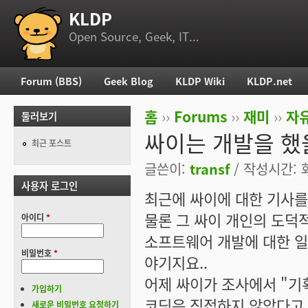
KLDP
부 메뉴
Open Source, Geek, IT...
Forum (BBS)
Geek Blog
KLDP Wiki
KLDP.net
주 메뉴
홈
››
Forums
››
재미
››
자
둘러보기
현재 위치
싸이는 개발을 했
최근 포스트
글쓴이:
transf
/ 작성시간: 화,
사용자 로그인
최근에 싸이에 대한 기사를
물론 그 싸이 개인의 도덕
아이디
*
소프트웨어 개발에 대한 일
비밀번호
*
야기지요..
어제 싸이가 조사에서 "기
가입하기
코딩은 직접하지 않았다고 
새로운 비밀번호 요청하기