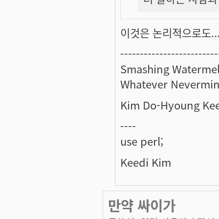
이것은 논리적으로도... -
-------------------------
Smashing Watermel
Whatever Nevermin
Kim Do-Hyoung Ke
----
use perl;
Keedi Kim
만약 싸이가