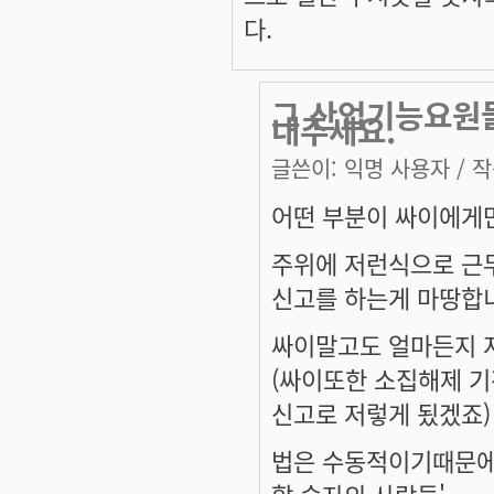
다.
그 산업기능요원
내주세요.
글쓴이:
익명 사용자
/ 작
어떤 부분이 싸이에게
주위에 저런식으로 근
신고를 하는게 마땅합
싸이말고도 얼마든지 
(싸이또한 소집해제 
신고로 저렇게 됬겠죠)
법은 수동적이기때문에,