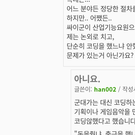
어느 분야든 정당한 절차
하지만.. 어쨌든..
싸이군이 산업기능요원으로
제는 논외로 치고,
단순히 코딩을 했느냐 안
문제가 있는거 아닌가요?
아니요.
글쓴이:
han002
/ 작성시
군대가는 대신 코딩하는
기획이나 게임음악을 
코딩않했다고 했습니다
"돈을줬냐, 출근을 