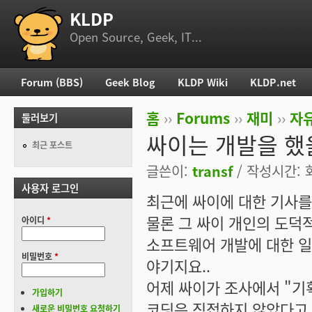
KLDP
부 메뉴
Open Source, Geek, IT...
Forum (BBS)
Geek Blog
KLDP Wiki
KLDP.net
주 메뉴
홈
››
Forums
››
재미
››
자
둘러보기
현재 위치
싸이는 개발을 했
최근 포스트
글쓴이:
transf
/ 작성시간: 화,
사용자 로그인
최근에 싸이에 대한 기사를
물론 그 싸이 개인의 도덕
아이디
*
소프트웨어 개발에 대한 일
비밀번호
*
야기지요..
어제 싸이가 조사에서 "기
가입하기
코딩은 직접하지 않았다고 
새로운 비밀번호 요청하기