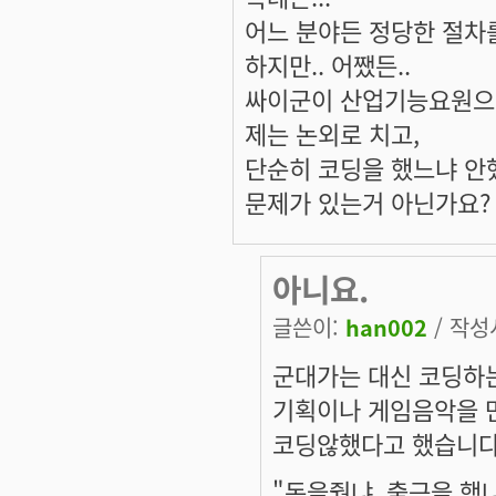
어느 분야든 정당한 절차
하지만.. 어쨌든..
싸이군이 산업기능요원으로
제는 논외로 치고,
단순히 코딩을 했느냐 안
문제가 있는거 아닌가요?
아니요.
글쓴이:
han002
/ 작성시
군대가는 대신 코딩하는
기획이나 게임음악을 
코딩않했다고 했습니다
"돈을줬냐, 출근을 