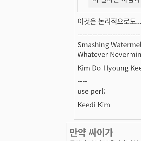
이것은 논리적으로도... -
-------------------------
Smashing Watermel
Whatever Nevermin
Kim Do-Hyoung Ke
----
use perl;
Keedi Kim
만약 싸이가