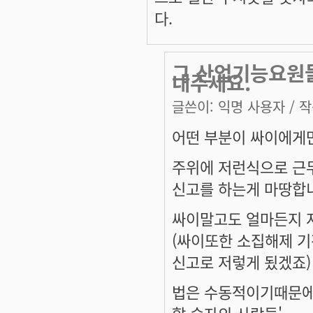
다.
그 산업기능요원
내주세요.
글쓴이:
익명 사용자
/ 작
어떤 부분이 싸이에게
주위에 저런식으로 근
신고를 하는게 마땅합
싸이말고도 얼마든지 
(싸이또한 소집해제 
신고로 저렇게 됬겠죠)
법은 수동적이기때문에,