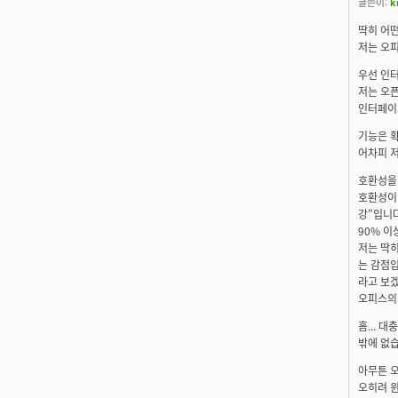
글쓴이:
k
딱히 어떤
저는 오피
우선 인터
저는 오픈
인터페이스
기능은 확
어차피 저
호환성을 
호환성이 
강"입니다
90% 이
저는 딱히
는 감점입
라고 보
오피스의
흠... 
밖에 없습
아무튼 오
오히려 윈