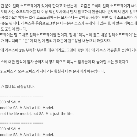
떤 분이 킬러 소프트웨어가 있어야 한다고 하셨는데... 요즘은 오히려 킬러 소프트웨어가 MS
어도비 사는 소프트웨어를 더 이상 맥킨토시에서 먼저 발표하지 않습니다. 윈도에서 먼저 발표
슨 뜻일까요? 이제는 킬러 소프트웨어로는 모자라다는 말이죠. 뒤집어 보면 킬러 소프트웨어가
는 뜻도 됩니다. 리눅스용 응용프로그램은 대부분은 소스가 공개되어 있는데, 이 말은 리눅
도 포팅이 됩니다.
트웨어는 말 그대로 킬러소프트웨어일 뿐이지, 절대 "리눅스의 윈도 대응 킬러소프트웨어"는
가 아니더라도 "돈"이 더 많이 벌리기 때문에 윈도용을 내놓으려 하겠지요.
닭에 리눅스에 2% 부족한 부분을 메우더라도, 그것이 짧은 기간에 리눅스 점유율을 높인다거
스에 대한 인식이 점차 좋아져서 장기적으로 리눅스 점유율이 더 높아질 수는 있겠지요.
MS 오피스와 오픈 오피스의 차이와는 확실히 다른 문제이기 때문입니다.
가 없네요. 죄송합니다.
===== ===== ===== =====
000 of SALM.
ood for SALM Ain't a Life Model.
not the life model, but SALM is just the life.
===== ===== ===== =====
000 of SALM.
ood for SALM Ain't a Life Model.