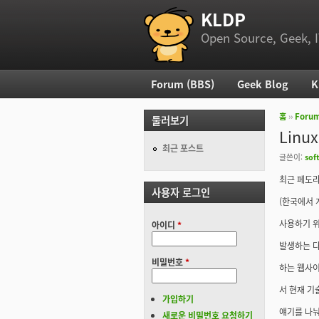
KLDP
부 메뉴
Open Source, Geek, I
Forum (BBS)
Geek Blog
K
주 메뉴
홈
››
Foru
둘러보기
현재 위
Lin
최근 포스트
글쓴이:
sof
최근 페도라
사용자 로그인
(한국에서 
사용하기 
아이디
*
발생하는 다
비밀번호
*
하는 웹사
서 현재 기
가입하기
얘기를 나눠
새로운 비밀번호 요청하기