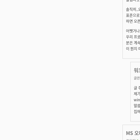
솔직히..
표준으로 
하면 오픈
어쨋거나 
우리 프로
분은 계속
이 뭔지 
워
글쓴
글 
제가
wi
말씀
집에
MS 오