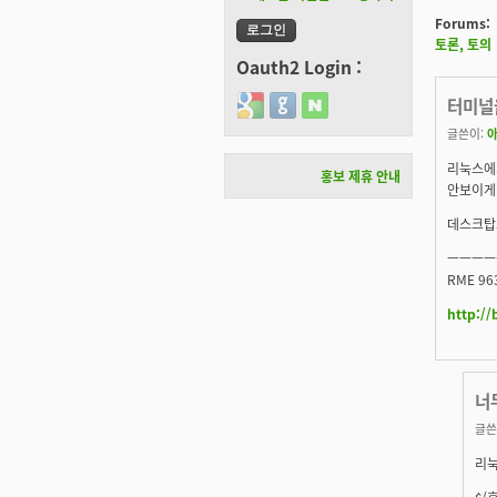
Forums:
토론, 토의
Oauth2 Login :
Login with Google
Login with GitHub
Login with Naver
터미널
글쓴이:
리눅스에
홍보 제휴 안내
안보이게 
데스크탑
ㅡㅡㅡㅡ
RME 963
http://
너
글쓴
리눅