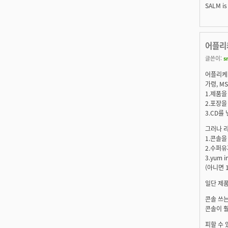
SALM is 
어플리케
글쓴이:
s
어플리케이
가령, M
1.제품을
2.포장을
3.CD를
그러나 
1.콘솔을
2.수퍼유
3.yum 
(아니면 1
일단 제품
콘솔 쓰는
콘솔이 훨
피할 수 