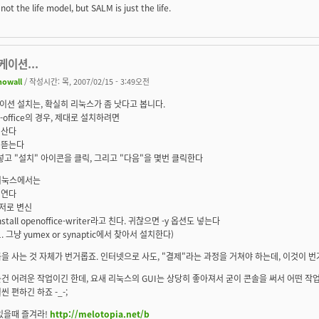
not the life model, but SALM is just the life.
이션...
nowall
/ 작성시간: 목, 2007/02/15 - 3:49오전
션 설치는, 확실히 리눅스가 좀 낫다고 봅니다.
S-office의 경우, 제대로 설치하려면
 산다
 뜯는다
 넣고 "설치" 아이콘을 클릭, 그리고 "다음"을 몇번 클릭한다
리눅스에서는
 연다
저로 변신
install openoffice-writer라고 친다. 귀찮으면 -y 옵션도 넣는다
. 그냥 yumex or synaptic에서 찾아서 설치한다)
을 사는 것 자체가 번거롭죠. 인터넷으로 사도, "결제"라는 과정을 거쳐야 하는데, 이것이 
건 어려운 작업이긴 한데, 요새 리눅스의 GUI는 상당히 좋아져서 굳이 콘솔을 써서 어떤 작
씬 편하긴 하죠 -_-;
있을때 즐겨라!
http://melotopia.net/b