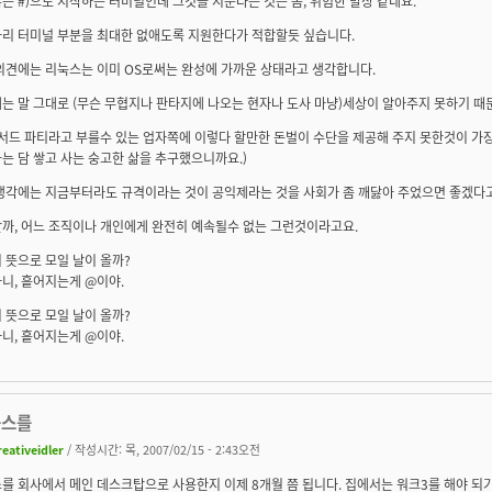
혹은 #)으로 시작하는 터미널인데 그것을 지운다는 것은 좀, 위험한 발상 같네요.
리 터미널 부분을 최대한 없애도록 지원한다가 적합할듯 싶습니다.
의견에는 리눅스는 이미 OS로써는 완성에 가까운 상태라고 생각합니다.
는 말 그대로 (무슨 무협지나 판타지에 나오는 현자나 도사 마냥)세상이 알아주지 못하기 때
 서드 파티라고 부를수 있는 업자쪽에 이렇다 할만한 돈벌이 수단을 제공해 주지 못한것이 가
는 담 쌓고 사는 숭고한 삶을 추구했으니까요.)
생각에는 지금부터라도 규격이라는 것이 공익제라는 것을 사회가 좀 깨닳아 주었으면 좋겠다
까, 어느 조직이나 개인에게 완전히 예속될수 없는 그런것이라고요.
 뜻으로 모일 날이 올까?
아니, 흩어지는게 @이야.
 뜻으로 모일 날이 올까?
아니, 흩어지는게 @이야.
눅스를
reativeidler
/ 작성시간: 목, 2007/02/15 - 2:43오전
를 회사에서 메인 데스크탑으로 사용한지 이제 8개월 쯤 됩니다. 집에서는 워크3를 해야 되기 