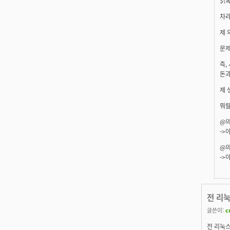
$(
차라
제 
문제
즉,
돈과
제 
뭐랄
@의
->
@의
->
전 리
글쓴이:
c
전 리눅스