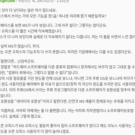
night2000
/ 작성시간: 목, 2007/02/15 - 3:33오전
 것이 더 낫더라는 말은 하기 힘드네요.
스에서 쓰이는 거의 모든 기능을 한/글/ 하나로 처리해 왔기 때문일까요?
페이스를 보면 MS가 나아 보입니다. 그게 아주 쉽다? 그렇지는 않더군요.
 오피스를 더 짧은 시간에 익숙해졌습니다.
가 더 나아 보인다와 실제로 더 익숙해지기 쉽다는 다릅니다. 저는 이 둘을 쓰면서 느낀 점
실히 MS가 많습니다. 피식.
는 오픈 오피스의 기능조차 다 쓰지 못합니다. 하지만 기업체에서는 다를 수도 있겠더군요.
말한다면... 난감하군요.
정말로 "하드웨어·소프트웨어를 다른 종류의 컴퓨터나 장치에서도 바꾸지 않고 그대로 쓸 수 
만, "컴퓨터 위에서는 그렇다고 말할 수 없다"입니다.
상의 시장 점유율을 가진 윈도를 전체 OS로 보느냐, 아니면 그저 주류 OS로 보느냐의 차이가
 윈도 사용자만을 배려해야 할 이유가 없으므로(정작 저 자신이 윈도를 쓰지만 윈도 사용자만
니다. 이미 주류OS에서 쓰이는 주류 프로그램이므로 다른 소프트웨어가 호환성을 맞추어 줘야
겠습니다.
 호환성을 "데이터의 호환성"이라고 말한다면, 단연코 MS 제품이 현재로서는 우위를 지키고
대충 이쯤하죠. 어차피 저에게는 둘 다 불편합니다. 저는 어차피 저작권법이나 소프트웨어보호
니다. 실제로 그렇게 했고요.
픈 오피스가 MS 오피스도 월등히 좋아서 킬러 소프트웨어가 된다고 해도 리눅스 사용자는 
도용 오픈 오피스 사용자가 더 많이 늘어나겠죠.