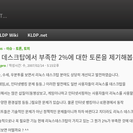
T...
LDP Wiki
KLDP.net
ms
››
이슈
››
토론, 토의
치
ux 데스크탑에서 부족한 2%에 대한 토론을 제기해봅
tpro
/ 작성시간: 수, 2007/02/14 - 5:15오후
, 수세, 우분투를 보면서 리눅스 데스크탑 분야도 상당히 개선되고 발전하였습니다.
게임,IE, 인터넷뱅킹 문제 등등..) 이러한 발전에도 일반 사용자들이 리눅스를 데스크탑을
위해서는 많은 삽질이(동영상보고, 게임이나하고 인터넷서핑하는 사용자들이 리눅스를 사용
양한 환경설정 등등..)필요한 문제가 있습니다. 물론 인터넷 뱅킹이나 IE환경에서 동작
이트들은 기술적인 문제가 아닌 정책적인 문제들이니까 차차 바뀐다고 치더라도 리눅스 데스
술적으로나 꼭 필요한 기능 현재 리눅스데스크탑이 가지고 있는 그 뭔가 2%가 부족한 것에 
보면 어떨까요 ? ^^