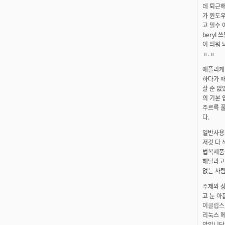
데 퇴근해
가 윈도우
고 필수 
beryl
이 띄워 
ㅠ.ㅠ
애플리케이
하다가 때
살 순 없
의 기본 
주르륵 풀
다.
일반사용자
저것 다 
법복제품을
해달라고 
없는 사람
주제와 상
고 눈 아
이클립스,
리눅스 메
말입니닷