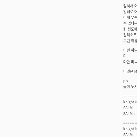
앞서서 어
일례로 
이게 무
수 없다
뒤 윈도에
킬러소프
그런 이유
이런 까
다.
다만 리눅
이것은 
p.s.
글이 두서
===== 
knight2
SALM st
SALM is 
===== 
knight2
SALM st