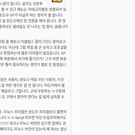
 느낌이 듭니다. 설치도 우분투
냥 볼 수 있고 메뉴는 카테고리별로 정렬되어 있
윈도우 XP가 아닐까 하는 생각이 좀 듭니다.
던 걸 윈도우에선 창 전환을 해야 합니다. 창 많
 올려놔도 썸네일도 안 나오는 집 컴터, 슬픕니다
 서핑 좀 해보고 이클립스 플러그인도 깔아보고
이너도 아닌데 그림 파일 좀 손 보자고 포토샵을
하고 편집하는데 별로 어려움이 없었습니다. XP
른쪽 버튼에서 여기에 풀기인가? 그거 하면 바로
M 같은 툴이 필요하다는 생각이 별로 안 들었습니
 않은 사용자, 윈도나 맥을 쓰던 사용자, 이것
낄 꺼란 생각은 잘 안 듭니다. 어딘가에서 불
테 해달라고 그럽니다. 근데 우분투는 누구한테
 또 구해서 깔아야 한다는 걸 쉽게 납득할 수
니다. 리눅스 프리셀은 윈도우 프리셀보다 불편하
니다 ㅠ.ㅠ beryl 띄우면 막강 듀얼코어에서도
!!!!! 워크3 리눅스 버전만 있으면 집에도 걍
 퀘이크도 리눅스 버전이 있는데 왜 워3는 없냔