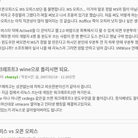
오픈오피스도 MS 오피스보단 좀 불편합니다. MS 오피스... 이거야 말로 정말 MS의 힘이 아
하자고 주장할라 그랬다가 며칠 써보고 나서 조용히 있기로 했습니다. 처음 써도 어떻게 하는
오피스는 아직 직관성이 많이 떨어지는 것 같습니다. Koffice 쪽이 오히려 낫지 않나 싶은 생
비스타 덕에 ActiveX들 다 걷어지고 웹 2.0 바람으로 파폭에서 다 할 수 있게 되면 우분투
젝트엔 이미 개발자 4명 중 윈도우 쓰는 사람이 한 명 뿐이고 도스 쓴다고 맨날 구박 받습니다-_
 윈도우만 써오면서 MS가 정말 잘 만든다고 하시던 분인데 우분투 깐 지 하루 만에 우분투 정
아십니까? 소프트웨어 실사 나올 때 리눅스라 그러면 암말 안하고 넘어 갑니다. VMWare 안에
크래프트3 wine으로 돌리시면 되요.
이:
chazzy1
/ 작성시간: 금, 2007/02/16 - 11:20오전
주제하고는 상관없는데 저하고 비슷한분이신거 같아서 씁니다.
 지금 집에서 리눅스 쓰는데 게임은 워크래프트3만 하거든요.
ne 이나 아니면 cedega 같은걸 쓰면 워크래프트3 윈도우만큼 잘 돌아갑니다. 정식베넷도 잘
하신대로 vmware 깔아놓고 인터넷 뱅킹을 해결하고있지요.
있는거 리눅스로 갈아엎어버려도 됩니다!
피스 vs 오픈 오피스