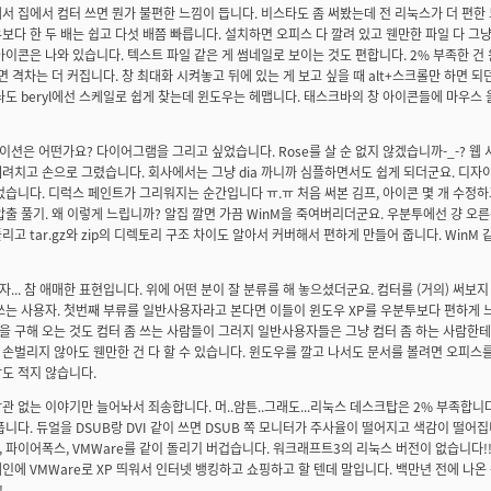
서 집에서 컴터 쓰면 뭔가 불편한 느낌이 듭니다. 비스타도 좀 써봤는데 전 리눅스가 더 편한
보다 한 두 배는 쉽고 다섯 배쯤 빠릅니다. 설치하면 오피스 다 깔려 있고 웬만한 파일 다 그
아이콘은 나와 있습니다. 텍스트 파일 같은 게 썸네일로 보이는 것도 편합니다. 2% 부족한 건 
 쓰면 격차는 더 커집니다. 창 최대화 시켜놓고 뒤에 있는 게 보고 싶을 때 alt+스크롤만 하면 되
놔도 beryl에선 스케일로 쉽게 찾는데 윈도우는 헤맵니다. 태스크바의 창 아이콘들에 마우스
션은 어떤가요? 다이어그램을 그리고 싶었습니다. Rose를 살 순 없지 않겠습니까-_-? 웹
려치고 손으로 그렸습니다. 회사에서는 그냥 dia 까니까 심플하면서도 쉽게 되더군요. 디자
었습니다. 디럭스 페인트가 그리워지는 순간입니다 ㅠ.ㅠ 처음 써본 김프, 아이콘 몇 개 수정
압출 풀기. 왜 이렇게 느립니까? 알집 깔면 가끔 WinM을 죽여버리더군요. 우분투에선 걍 오
리고 tar.gz와 zip의 디렉토리 구조 차이도 알아서 커버해서 편하게 만들어 줍니다. Win
... 참 애매한 표현입니다. 위에 어떤 분이 잘 분류를 해 놓으셨더군요. 컴터를 (거의) 써보지
쓰는 사용자. 첫번째 부류를 일반사용자라고 본다면 이들이 윈도우 XP를 우분투보다 편하게 느
 구해 오는 것도 컴터 좀 쓰는 사람들이 그러지 일반사용자들은 그냥 컴터 좀 하는 사람한
손벌리지 않아도 웬만한 건 다 할 수 있습니다. 윈도우를 깔고 나서도 문서를 볼려면 오피스를
도 적지 않습니다.
관 없는 이야기만 늘어놔서 죄송합니다. 머..암튼..그래도...리눅스 데스크탑은 2% 부족합
픕니다. 듀얼을 DSUB랑 DVI 같이 쓰면 DSUB 쪽 모니터가 주사율이 떨어지고 색감이 떨어집
 파이어폭스, VMWare를 같이 돌리기 버겁습니다. 워크래프트3의 리눅스 버전이 없습니다!!!!
인에 VMWare로 XP 띄워서 인터넷 뱅킹하고 쇼핑하고 할 텐데 말입니다. 백만년 전에 나온
!