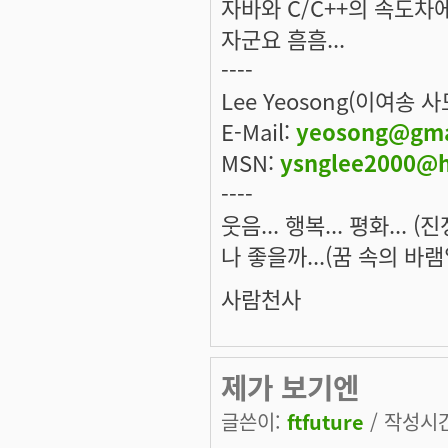
자바와 C/C++의 속도차
자군요 흠흠...
----
Lee Yeosong(이여송 
E-Mail:
yeosong@gma
MSN:
ysnglee2000@h
----
웃음... 행복... 평화... 
나 좋을까...(꿈 속의 바램
사람천사
제가 보기엔
글쓴이:
ftfuture
/ 작성시간: