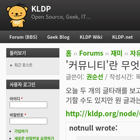
KLDP
부 메뉴
Open Source, Geek, IT...
Forum (BBS)
Geek Blog
KLDP Wiki
KLDP.net
주 메뉴
홈
››
Forums
››
재미
››
자
둘러보기
현재 위치
'커뮤니티'란 무
최근 포스트
글쓴이:
권순선
/ 작성시간: 목,
사용자 로그인
오늘 두 개의 글타래를 보
기할 수도 있지만 원 글과
아이디
*
http://kldp.org/node
비밀번호
*
notnull wrote:
가입하기
새로운 비밀번호 요청하기