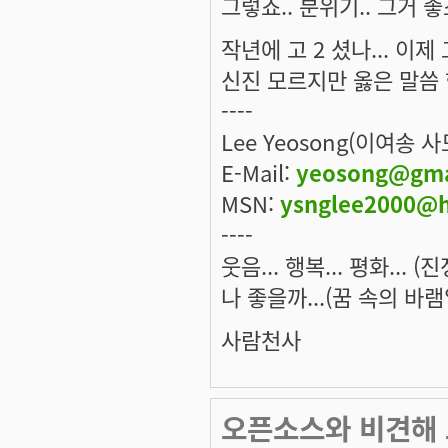
그렇죠.. 분위기.. 그거 
작년에 고 2 셨나... 이
신진 모르지만 옳은 말씀 
----
Lee Yeosong(이여송 
E-Mail:
yeosong@gma
MSN:
ysnglee2000@h
----
웃음... 행복... 평화... 
나 좋을까...(꿈 속의 바램
사람천사
오픈소스와 비견해 