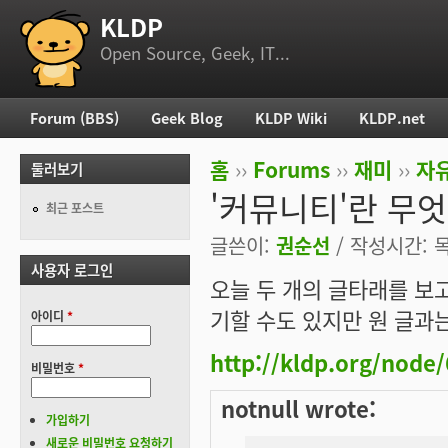
KLDP
부 메뉴
Open Source, Geek, IT...
Forum (BBS)
Geek Blog
KLDP Wiki
KLDP.net
주 메뉴
홈
››
Forums
››
재미
››
자
둘러보기
현재 위치
'커뮤니티'란 무
최근 포스트
글쓴이:
권순선
/ 작성시간: 목,
사용자 로그인
오늘 두 개의 글타래를 보
기할 수도 있지만 원 글과
아이디
*
http://kldp.org/node
비밀번호
*
notnull wrote:
가입하기
새로운 비밀번호 요청하기