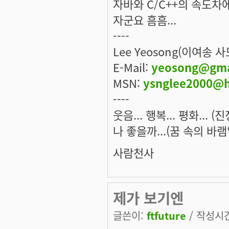
자바와 C/C++의 속도차
자군요 흠흠...
----
Lee Yeosong(이여송 
E-Mail:
yeosong@gma
MSN:
ysnglee2000@h
----
웃음... 행복... 평화... 
나 좋을까...(꿈 속의 바램
사람천사
제가 보기엔
글쓴이:
ftfuture
/ 작성시간: