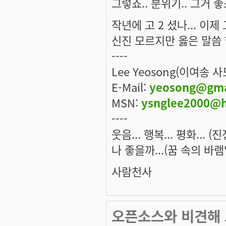
그렇죠.. 분위기.. 그거 
작년에 고 2 셨나... 이
신진 모르지만 옳은 말씀 
----
Lee Yeosong(이여송 
E-Mail:
yeosong@gma
MSN:
ysnglee2000@h
----
웃음... 행복... 평화... 
나 좋을까...(꿈 속의 바램
사람천사
오픈소스와 비견해 