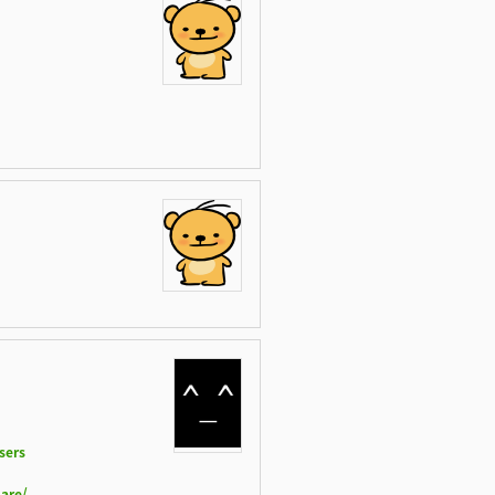
sers
are/