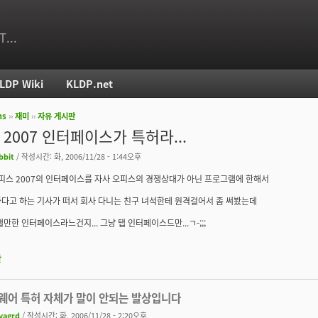
T...
LDP Wiki
KLDP.net
ms
››
재미
››
자유 게시판
치
ce 2007 인터페이스가 특허라...
bbit
/ 작성시간: 화, 2006/11/28 - 1:44오후
피스 2007의 인터페이스를 자사 오피스의 경쟁상대가 아닌 프로그램에 한해서
다고 하는 기사가 떠서 회사 다니는 친구 녀석한테 원격걸어서 좀 써봤는데
낼만한 인터페이스라느건지... 그냥 탭 인터페이스드만...ㄱ-;;;
판
웨어 특허 자체가 말이 안되는 발상입니다
yagrd
/ 작성시간: 화, 2006/11/28 - 2:20오후