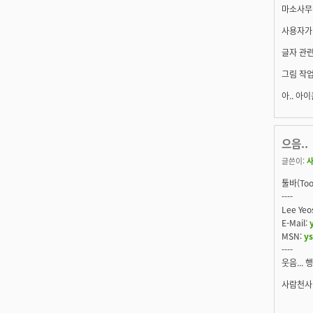
마소사무실
사용자가
글자 관련
그림 작업
아.. 아
으음..
글쓴이:
툴바(To
----
Lee Y
E-Mail:
MSN:
y
----
웃음... 
사람천사