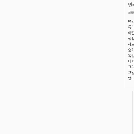
변
글쓴
변리
특허
어떤
생활
하드
숟가
똑같
니 
그리
그냥
말이