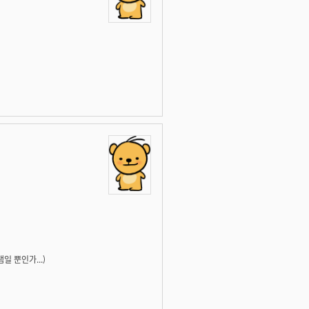
램일 뿐인가...)