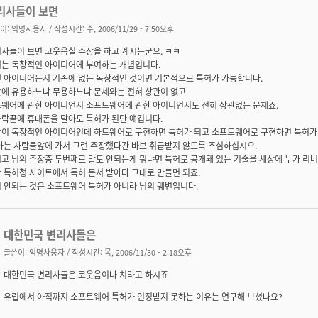
리사들이 보면
이:
익명사용자
/ 작성시간: 수, 2006/11/29 - 7:50오후
사들이 보면 코웃음칠 주장을 하고 계시는군요. ㅋㅋ
는 독창적인 아이디어에 부여하는 개념입니다.
 아이디어든지 기존에 없는 독창적인 것이면 기본적으로 특허가 가능합니다.
에 유용하느냐 무용하느냐 문제와는 전혀 상관이 없고
웨어에 관한 아이디언지 소프트웨어에 관한 아이디언지도 전혀 상관없는 문제죠.
락끝에 휴대폰을 달아도 특허가 된단 얘깁니다.
이 독창적인 아이디어인데 하드웨어로 구현하면 특허가 되고 소프트웨어로 구현하면 특허가 
아는 사람들앞에 가서 그런 주장했다간 바보 취급받지 않도록 조심하십시오.
고 님의 주장중 두번쨰로 말도 안되는게 뭐냐면 특허로 공개돼 있는 기술을 세상에 누가 리
 특허청 사이트에서 특허 문서 받아다 그대로 만들면 되죠.
 안되는 것은 소프트웨어 특허가 아니라 님의 궤변입니다.
대한민국 변리사들은
글쓴이:
익명사용자
/ 작성시간: 목, 2006/11/30 - 2:18오후
대한민국 변리사들은 코웃음이나 치라고 하시죠
유럽에서 아직까지 소프트웨어 특허가 인정받지 못하는 이유는 연구해 보셨나요?