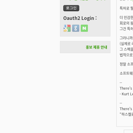
특허로 
Oauth2 Login :
더 민감
회로의 동
Login with Google
Login with GitHub
Login with Naver
그건 특허
그러니까
(실제로 
홍보 제휴 안내
그 스펙
법적으로 
정말 소프
소프트웨어
--
There's 
- Kurt 
--
There's 
"하스켈