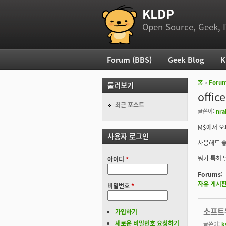
KLDP
부 메뉴
Open Source, Geek, I
Forum (BBS)
Geek Blog
K
주 메뉴
홈
››
Foru
둘러보기
현재 위
offi
최근 포스트
글쓴이:
nra
M$에서 오
사용자 로그인
사용해도 좋
뭐가 특허 
아이디
*
Forums:
자유 게시
비밀번호
*
소프트
가입하기
새로운 비밀번호 요청하기
글쓴이:
k