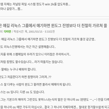
템 자체는 저널링 파일 시스템 정도가 win 2k를 압도하죵...
나 갈랑가....쩝...
은 얘길 리눅스 그룹에서 얘기하면 윈도그 진영보다 더 친절히 가르쳐 줄
이:
다타만
/ 작성시간: 목, 2001/03/15 - 5:33오전
 얘길 리눅스 그룹에서 얘기하면 윈도그 진영보다 더 친절히 가르쳐 줄것 같군엽..
도 리눅스진영에서는 차근 차근 설명해줍니다..
자를 위해 스펨메일의 우려가 있으니 이러점은 주의하시거..
처럼 컴맹도 할수있습니다... 라거 떠들지는 않습니다.
 할때는 누구나 배워야 합니다.
윈도그 처음한다거 하면 컴맹이라 그러져..??
스 잘 다루는 사람이 윈도그 할려면 몰라서 헤메이게 됩니다.
스는 os 입니다. 다른 os 도 있습니다.
그는 기본으러 해야지 그런것도 못하느냐는식의 말은 단 하나의 os (윈텐도 ㅡ.,ㅡ) 만을 다루어
을 하나의 os 에만 가두지 마십시오.. 결국 그 하나의 지배자에겐... 절대로 항거할수없게 되