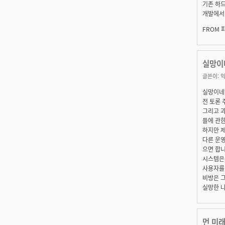
기존 하
개발에서 
FROM 
실망이네
글쓴이:
익
실망이네염..
전 토론 
그리고 
들에 관한
하지만 제
다른 운영
으면 합니
시스템은 
사용자를
비방은 그
실망한 나
먼 미