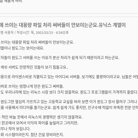
을 새롭게 하라.
에 쓰이는 대용량 파일 처리 써버들이 안보이는군요.유닉스 계열이
명 사용자
/ 작성시간: 목, 2001/03/15 - 6:54오후
 쓰이는 대용량 파일 처리 써버들이 안보이는군요.
계열이나 원도그는 보이는데요.
자들이 원도그 서버를 쓰는 이유가 분산 처리가 쉽게 되기 때문이라고 하는군요.
캐쉬 서버도 안정적인 것들이 보기 힘들고요..
용으로 라이센스비로 지불되고 있는 아이디씨 서버들. 보기에도 불쌍하더라고요. 님들은 어떨찌
버로 쓰이는 엄청나게 만은 원도그 써버들.
도 우리나라에 있는 리눅스 시장 보다 크지 않을까요. 원도그 프로그램들이 가격까지 올랐다고 하
원도그만 열심히 가르치고 있는 고등학교 교실을 바라 보면 이거 윈도그 장사 할려구 그러나 
E를 사용해서 미디어를 즐기는군요. 쉽게 쉽게 가도 좋지만, 인구수에 턱없이 부족한 전문 인
 적인 바늘 끗에서 리눅스의 경젱력은 생기지 않을까요.
럼 한곳에서 모여서 이익의 파이를 늘릴려고 그러지만.
무나 작아 보입니다.
화 시스템이라든지. 첨단 건설 장비라든지.