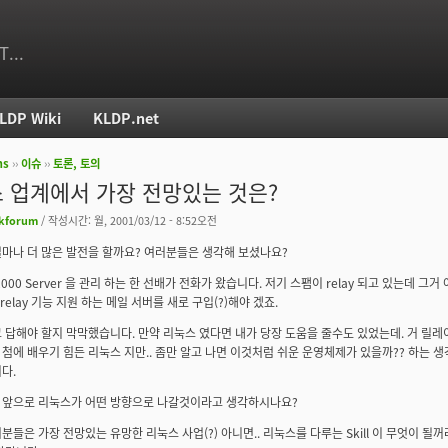
T...
LDP Wiki
KLDP.net
ms
››
이슈
››
토론, 토의
치
 업계에서 가장 전망있는 것은?
kforum
/ 작성시간: 월, 2001/03/12 - 8:52오전
마나 더 많은 발전을 할까요? 여러분들은 생각해 보셨나요?
000 Server 을 관리 하는 한 선배가 전화가 왔습니다. 저기 스팸이 relay 되고 있는데 그
 relay 기능 지원 하는 메일 서버를 새로 구입(?)해야 겠죠.
 답해야 할지 막막했습니다. 만약 리눅스 였다면 내가 당장 도움을 줄수도 있었는데. 거 릴레
시 첨에 배우기 힘든 리눅스 지만.. 좀만 알고 나면 이것처럼 쉬운 운영체제가 있을까?? 하는
다.
 앞으로 리눅스가 어떤 방향으로 나갈것이라고 생각하시나요?
분들은 가장 전망있는 유망한 리눅스 사업(?) 아니면.. 리눅스를 다루는 Skill 이 무엇이 될