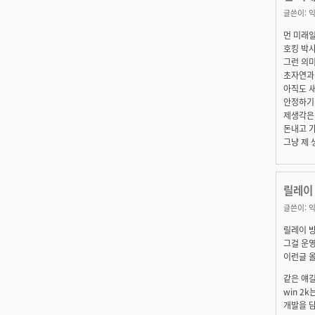
글쓴이:
익
먼 미래일
호킹 박사
그런 의미
초자연과 
아직도 새
안정하기만
제생각은 
돈내고 가
그냥 제 생
릴레이 
글쓴이:
익
릴레이 방
그걸 운영
이런글 올
같은 얘
win 2
개발을 담