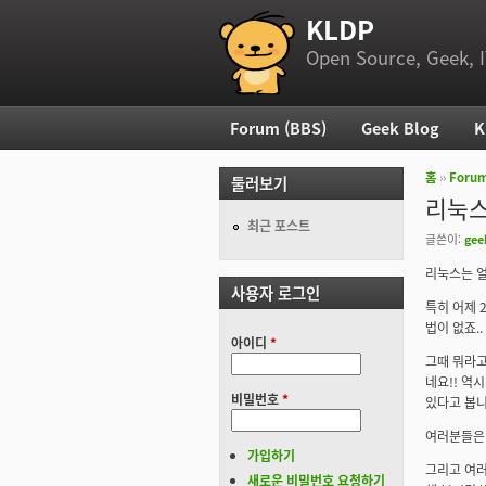
KLDP
부 메뉴
Open Source, Geek, I
Forum (BBS)
Geek Blog
K
주 메뉴
홈
››
Foru
둘러보기
현재 위
리눅스
최근 포스트
글쓴이:
gee
리눅스는 얼
사용자 로그인
특히 어제 2
법이 없죠..
아이디
*
그때 뭐라고
네요!! 역
비밀번호
*
있다고 봅니
여러분들은
가입하기
그리고 여러
새로운 비밀번호 요청하기