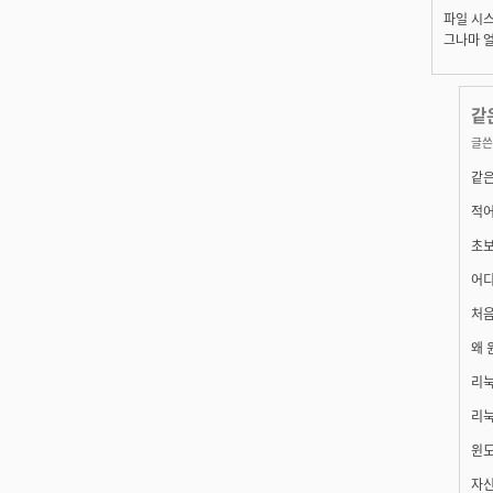
파일 시스
그나마 얼마
같
글쓴
같은
적어
초보
어디
처음
왜 
리눅
리눅
윈도
자신