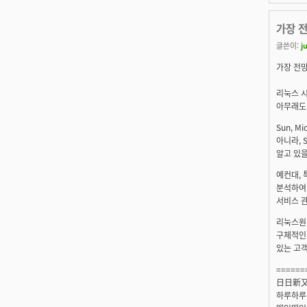
가장 
글쓴이:
j
가장 전
리눅스 
아무래도 
Sun, 
아니라, 
알고 있을
예컨대, 
분석하여 
서비스 관
리눅스원
구체적인 
있는 고객
======
日日新
하루하루