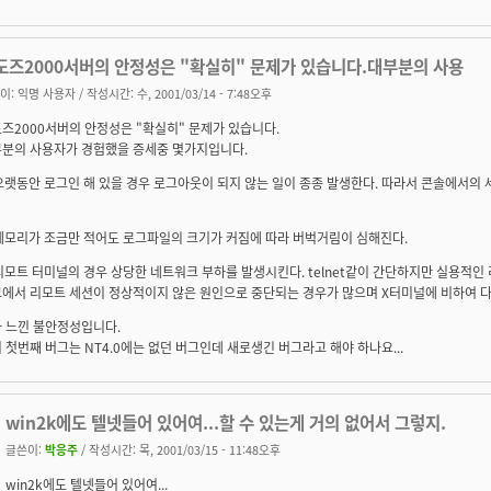
도즈2000서버의 안정성은 "확실히" 문제가 있습니다.대부분의 사용
이:
익명 사용자
/ 작성시간: 수, 2001/03/14 - 7:48오후
즈2000서버의 안정성은 "확실히" 문제가 있습니다.
분의 사용자가 경험했을 증세중 몇가지입니다.
 오랫동안 로그인 해 있을 경우 로그아웃이 되지 않는 일이 종종 발생한다. 따라서 콘솔에서의
 메모리가 조금만 적어도 로그파일의 크기가 커짐에 따라 버벅거림이 심해진다.
 리모트 터미널의 경우 상당한 네트워크 부하를 발생시킨다. telnet같이 간단하지만 실용적인
에서 리모트 세션이 정상적이지 않은 원인으로 중단되는 경우가 많으며 X터미널에 비하여 다
 느낀 불안정성입니다.
 첫번째 버그는 NT4.0에는 없던 버그인데 새로생긴 버그라고 해야 하나요...
win2k에도 텔넷들어 있어여...할 수 있는게 거의 없어서 그렇지.
글쓴이:
박응주
/ 작성시간: 목, 2001/03/15 - 11:48오후
win2k에도 텔넷들어 있어여...