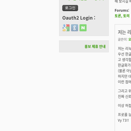
해 보시길 
Forums:
토론, 토의
Oauth2 Login :
Login with Google
Login with GitHub
Login with Naver
저는 
글쓴이:
홍보 제휴 안내
저는 리눅
우선 한
고 생각
한글화가 
(물론 아
하지만 
이런 점
그리고 위
진짜 신뢰
이상 허
프로를 능
Vy 73!!