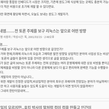
드웨어랑 통합된 인베디드가 시장은 크지만, 기존에 원도그에 식상해 있는 곳에도 충분히 가능
더 적은 비용으로 초기에 개발 할 수 있다면요.
파란 화면에 황당해 하면서, 오늘도 보내는 윈도그 개발자가.
염.......전 토론 주제를 보구 리눅스는 앞으로 어떤 방향
명 사용자
/ 작성시간: 목, 2001/03/15 - 2:48오후
.....
주제를 보구 리눅스는 앞으로 어떤 방향으로 갈것인가?
과거와 현재,미래에 리눅스의 모습과 그에따른 발전 방향및 상업적인 분야의 사업성 또는 비
 토론의 글들이 올라와 있을 것이란 생각으로 글을 읽었습니다.
가 읽은 글의 90%는 토론 주제와는 전혀 상관없는 여러 운영체제에 대한 상호 비방들 뿐이군여
체제들을 비방할 것이 아니라 다른 운영체제 보다 더 쉽고 편리하며 완벽한 기능을 수행할수
다.
개발자의 것만이 아닙니다...
 위한 개발이 진정한 상업적,비상업적인 분야의 최우선 과제이며 전망있는 분야가 아닐까여?
만 하고 사용자를 늘릴수 있도록 도움이 되는 개발자가 되면 멋지지 않을까여??
그네의 한탄이었네여.....
래일지 모르지만..호킹 박사의 말처럼 컴이 컴을 만들고 인간이