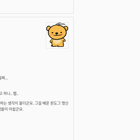
...
니.. 쩝..
하는 생각이 들더군요. 그걸 배운 윈도그 맹신
력들이 아쉽군요.