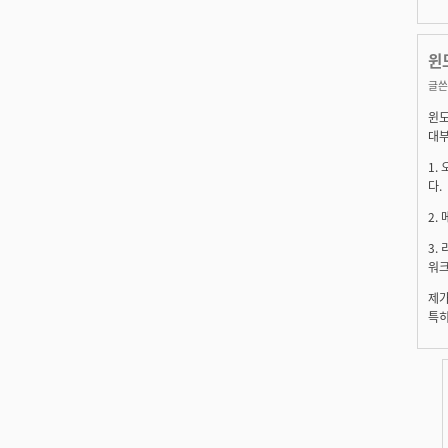
윈
글쓴
윈도
대부
1.
다.
2.
3.
워크
제가
특히