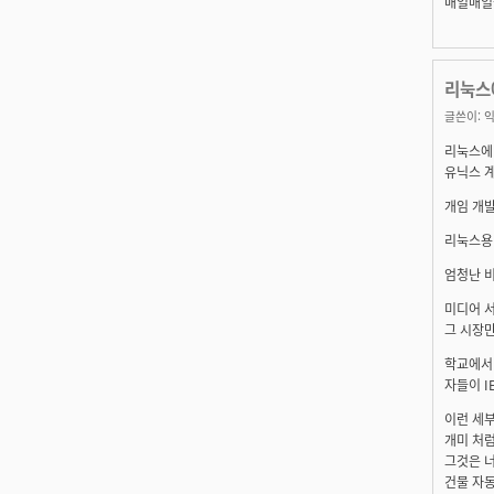
매일매일
리눅스
글쓴이:
익
리눅스에
유닉스 
개임 개발
리눅스용 
엄청난 비
미디어 서
그 시장만
학교에서 
자들이 I
이런 세부
개미 처
그것은 너
건물 자동