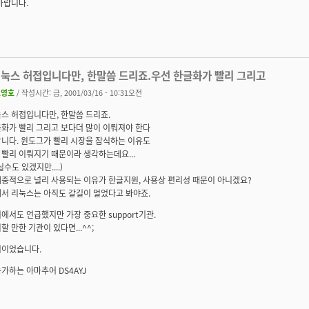
바랍니다.
리눅스 허접입니다만, 한말씀 드리죠.우선 한글화가 빨리 그리고
오영호
/ 작성시간: 금, 2001/03/16 - 10:31오전
스 허접입니다만, 한말씀 드리죠.
글화가 빨리 그리고 보다더 많이 이뤄져야 한다
합니다. 윈도그가 빨리 시장을 잠식하는 이유도
빨리 이뤄지기 때문이라 생각하는데요...
닐수도 있겠지만....)
대중적으로 널리 사용되는 이유가 한글지원, 사용상 편리성 때문이 아니겠요?
에서 리눅스는 아직도 갈길이 멀었다고 봐야죠.
에서도 언급했지만 가장 중요한 support기관.
할 만한 기관이 있다면...^^;
접이었습니다.
가하는 아마추어 DS4AYJ