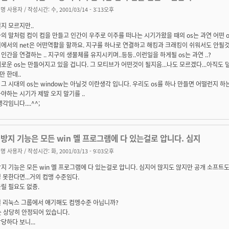
명 사용자
/ 작성시간: 수, 2001/03/14 - 3:13오후
지 모르지만..
의 말처럼 컴이 컴을 만들고 인간이 우주로 이주를 떠나는 시기가왔을 때의 os는 과연 어떤 o
에서의 net은 어떤역활을 할까요. 지구를 하나로 연결하고 해킹과 크래킹이 쉬워서도 안될
인간을 연결하는 .. 지구의 생물체를 유지시키며..등등..이런일을 하게될 os는 과연 ..?
로운 os는 만들어지고 있을 겁니다. 그 모티브가 어떤것이 될지음...나도 모르겠다...아직도
 한데..
그 시대의 os는 window는 아닐것 이란생각 입니다. 우리도 os를 하나 만들면 어떨런지 하
야하는 시기가 제발 오지 말기를 ..
각임니다....^^;
방지 기능은 모든 win 멜 프로그램에 다 있는걸로 압니다. 심지
명 사용자
/ 작성시간: 화, 2001/03/13 - 9:03오후
지 기능은 모든 win 멜 프로그램에 다 있는걸로 압니다. 심지어 많지도 않지만 공개 소프트도 
 못한다면...거의 컴맹 수준임다.
릴 필요도 없죵.
길 리눅스 그룹에서 얘기해도 컴멩수준 아닙니까?
k는 상당히 안정되어 있습니다.
당하다 보니...