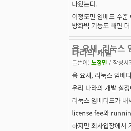
나왔는디..
이정도면 임베드 수준 
방화벽 기능도 빼면 더
음 요새, 리눅스
나라의 개발
글쓴이:
노정민
/ 작성시간:
음 요새, 리눅스 임베
우리 나라의 개발 실정
리눅스 임베디드가 내
license fee와 run
하지만 회사입장에서 가장