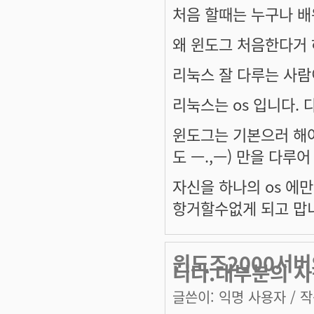
처음 할때는 누구나 배
왜 윈도그 처음한다거 
리눅스 잘 다루는 사람
리눅스는 os 입니다. 다
윈도그는 기본으러 해야
도 ㅡ.,ㅡ) 만을 다루어
자신을 하나의 os 에만
항거할수없게 되고 맙
윈도즈2000서버
니다.대부분의 
글쓴이:
익명 사용자
/ 작