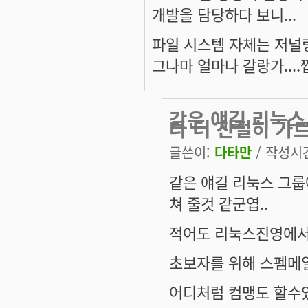
개발을 담당하다 보니...
파일 시스템 자체는 저널링 
그나마 얼마나 갈랑가....쩝
같은 얘길 리눅스
다 더 친절히 가
글쓴이:
다타만
/ 작성시간:
같은 얘길 리눅스 그룹
쳐 줄것 같군엽..
적어도 리눅스진영에서
초보자를 위해 스펨메일
어디처럼 컴맹도 할수있