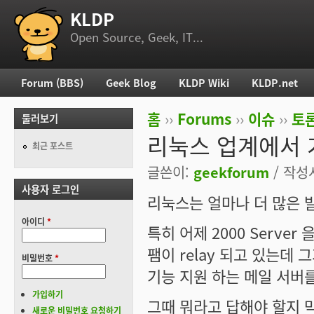
KLDP
부 메뉴
Open Source, Geek, IT...
Forum (BBS)
Geek Blog
KLDP Wiki
KLDP.net
주 메뉴
홈
››
Forums
››
이슈
››
토론
둘러보기
현재 위치
리눅스 업계에서 
최근 포스트
글쓴이:
geekforum
/ 작성시
사용자 로그인
리눅스는 얼마나 더 많은 
아이디
*
특히 어제 2000 Serve
팸이 relay 되고 있는데 
비밀번호
*
기능 지원 하는 메일 서버를
가입하기
그때 뭐라고 답해야 할지 
새로운 비밀번호 요청하기