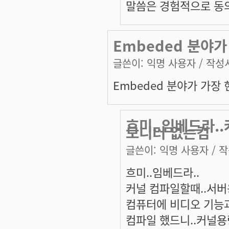
말씀은 경험적으로 동
Embeded 분야
글쓴이:
익명 사용자
/ 작성시
Embeded 분야가 가장
흐미..임베드라.
모니터 없는컴
글쓴이:
익명 사용자
/ 작
흐미..임베드라..
커널 컴파일할때..서버
컴퓨터에 비디오 기능과
컴파일 했드니..커널용