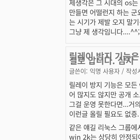
제생각은 그 시대의 os는
만들면 어떨런지 하는 군요
는 시기가 제발 오지 말기를
그냥 제 생각임니다....^^;
릴레이 방지 기능은 
걸로 압니다. 심지
글쓴이:
익명 사용자
/ 작성시
릴레이 방지 기능은 모든 
어 많지도 않지만 공개 소프
그걸 운영 못한다면...거
이런글 올릴 필요도 없죵.
같은 얘길 리눅스 그룹에
win 2k는 상당히 안정되