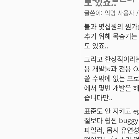
도 있죠..
글쓴이:
익명 사용자
/
불과 몇십원의 원가
추기 위해 목숨거는
도 있죠..
그리고 환상적이라는
용 개발툴과 전용 O
쓸 수밖에 없는 프
에서 몇번 개발을 해
습니다만..
표준도 안 지키고 e
절보다 훨씬 buggy
파일러, 몹시 유연