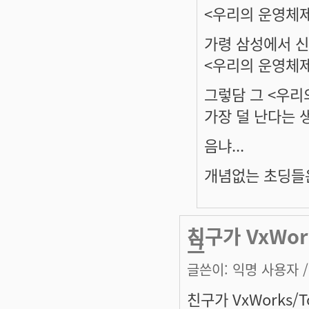
<우리의 운영체제
가령 삼성에서 
<우리의 운영체
그렇담 그 <우리
가장 덜 난다는 
음냐...
개념없는 초딩들은
친구가 VxWor
그
글쓴이:
익명 사용자
/
친구가 VxWorks/