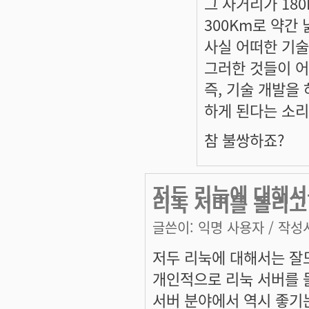
그 사거리가 18
300Km로 약간
사실 어떠한 기
그러한 것들이 어
즉, 기술 개발을
하게 된다는 소리
참 불쌍하죠?
저두 리눅에 대해서
리눅 서버를 돌리고
글쓴이:
익명 사용자
/ 작성시
저두 리눅에 대해서는 잘
개인적으로 리눅 서버를 돌
서버 분야에서 역시 좋기는