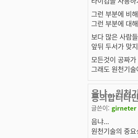
타이컴을 사용하거
그런 부분에 비해서
그런 부분에 대해
보다 많은 사람들이
앞뒤 두서가 맞지
모든것이 공짜가 
그래도 원천기술
음냐...원천
동의합니다만.
글쓴이:
girneter
음냐...
원천기술의 중요성