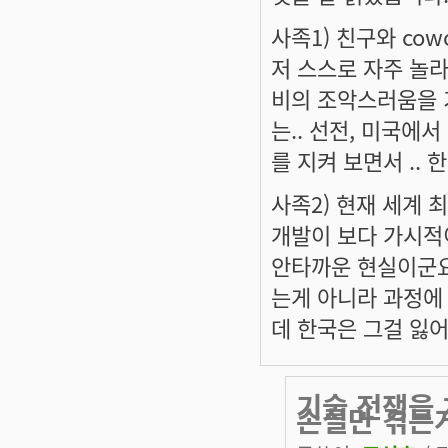
사족1) 친구와 cow
저 스스로 자주 놀라게
비의 조악스러움을 
는.. 선전, 미국에
를 지켜 보면서 ..
사족2) 현재 세계 
개발이 보다 가시적
안타까운 현실이군요
는게 아니라 과정에
데 한국은 그걸 잃
기술 전쟁을 
손실만 겪는