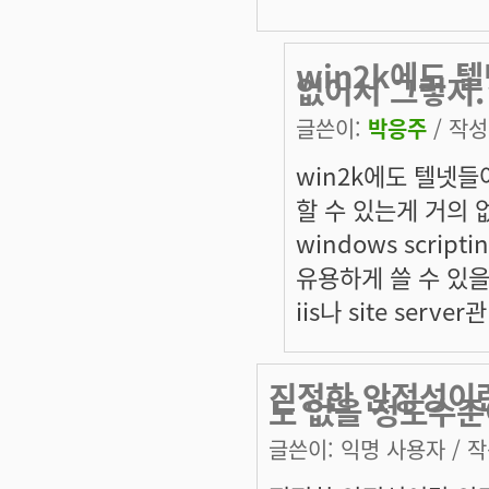
win2k에도 텔
없어서 그렇지.
글쓴이:
박응주
/ 작성시
win2k에도 텔넷들어
할 수 있는게 거의 없
windows scrip
유용하게 쓸 수 있을지
iis나 site se
진정한 안정성이
도 없을 정도수준
글쓴이:
익명 사용자
/ 작