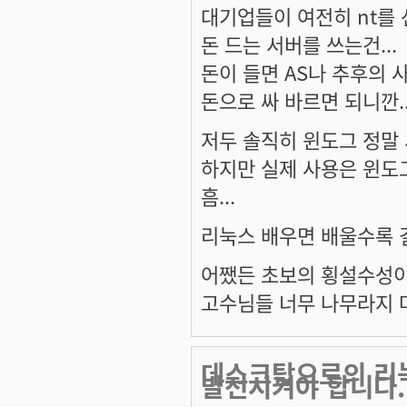
대기업들이 여전히 nt를
돈 드는 서버를 쓰는건...
돈이 들면 AS나 추후의
돈으로 싸 바르면 되니깐.
저두 솔직히 윈도그 정말
하지만 실제 사용은 윈도
흠...
리눅스 배우면 배울수록 
어쨌든 초보의 횡설수성
고수님들 너무 나무라지 마시
데스크탑으로의 리
발전시켜야 합니다.