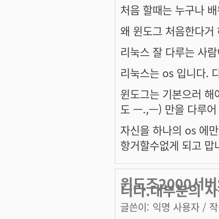
처음 할때는 누구나 배
왜 윈도그 처음한다거 
리눅스 잘 다루는 사람
리눅스는 os 입니다. 다
윈도그는 기본으러 해야
도 ㅡ.,ㅡ) 만을 다루어
자신을 하나의 os 에만
항거할수없게 되고 맙
윈도즈2000서버
니다.대부분의 
글쓴이:
익명 사용자
/ 작