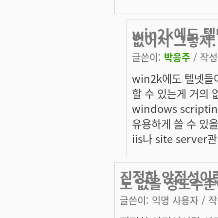
win2k에도 텔
없어서 그렇지.
글쓴이:
박응주
/ 작성시
win2k에도 텔넷들어
할 수 있는게 거의 없
windows scrip
유용하게 쓸 수 있을지
iis나 site se
진정한 안정성이
도 없을 정도수준
글쓴이:
익명 사용자
/ 작