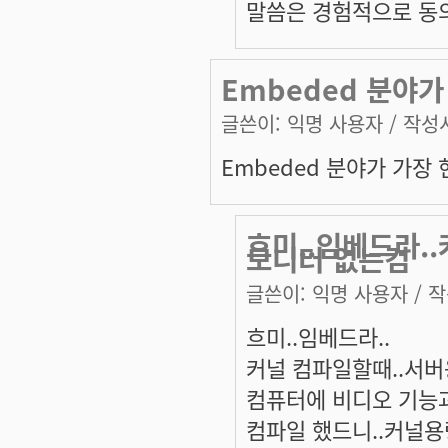
말씀은 경험적으로 동
Embeded 분야
글쓴이:
익명 사용자
/ 작성시
Embeded 분야가 가장
흐미..임베드라.
모니터 없는컴
글쓴이:
익명 사용자
/ 작
흐미..임베드라..
커널 컴파일할때..서버
컴퓨터에 비디오 기능과
컴파일 했드니..커널용