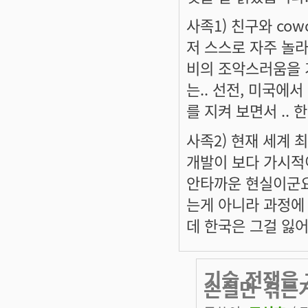
사족1) 친구와 cow
저 스스로 자주 놀라게
비의 조악스러움을 
는.. 선전, 미국에
를 지켜 보면서 ..
사족2) 현재 세계 
개발이 보다 가시적
안타까운 현실이군요
는게 아니라 과정에
데 한국은 그걸 잃
기술 전쟁을 
손실만 겪는