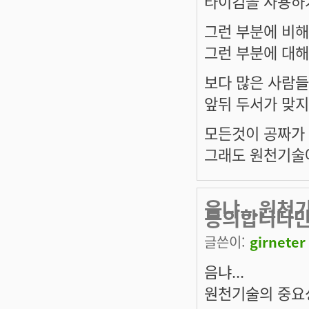
타이컴을 사용하거
그런 부분에 비해서
그런 부분에 대해
보다 많은 사람들이
앞뒤 두서가 맞지
모든것이 공짜가 
그래도 원천기술
음냐...원천
동의합니다만.
글쓴이:
girneter
음냐...
원천기술의 중요성