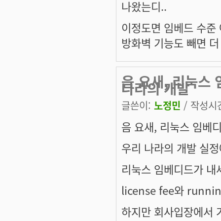
나왔는디..
이정도면 임베드 수준 
방화벽 기능도 빼면 더
음 요새, 리눅스
나라의 개발
글쓴이:
노정민
/ 작성시간:
음 요새, 리눅스 임베
우리 나라의 개발 실정
리눅스 임베디드가 내
license fee와 run
하지만 회사입장에서 가장