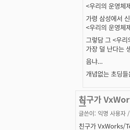
<우리의 운영체제
가령 삼성에서 
<우리의 운영체
그렇담 그 <우리
가장 덜 난다는 
음냐...
개념없는 초딩들은
친구가 VxWor
그
글쓴이:
익명 사용자
/
친구가 VxWorks/