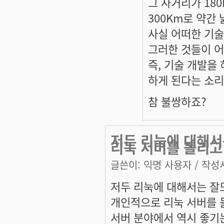
그 사거리가 18
300Km로 약간
사실 어떠한 기
그러한 것들이 어
즉, 기술 개발을
하게 된다는 소리
참 불쌍하죠?
저두 리눅에 대해서
리눅 서버를 돌리고
글쓴이:
익명 사용자
/ 작성시
저두 리눅에 대해서는 잘
개인적으로 리눅 서버를 돌
서버 분야에서 역시 좋기는