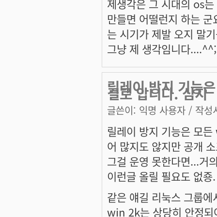
제생각은 그 시대의 os는
만들면 어떨런지 하는 군요
는 시기가 제발 오지 말기를
그냥 제 생각임니다....^^;
릴레이 방지 기능은 
걸로 압니다. 심지
글쓴이:
익명 사용자
/ 작성시
릴레이 방지 기능은 모든 
어 많지도 않지만 공개 소프
그걸 운영 못한다면...거
이런글 올릴 필요도 없죵.
같은 얘길 리눅스 그룹에
win 2k는 상당히 안정되