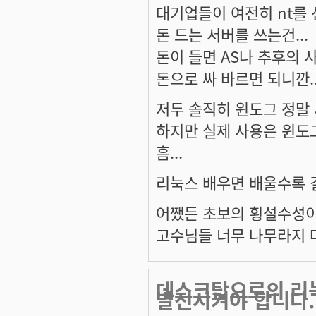
대기업들이 여전히 nt를
돈 드는 서버를 쓰는건...
돈이 들면 AS나 추후의
돈으로 싸 바르면 되니깐.
저두 솔직히 윈도그 정말
하지만 실제 사용은 윈도
흠...
리눅스 배우면 배울수록 
어쨌든 초보의 횡설수성
고수님들 너무 나무라지 마시
데스크탑으로의 리
발전시켜야 합니다.