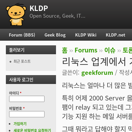
KLDP
부 메뉴
Open Source, Geek, IT...
Forum (BBS)
Geek Blog
KLDP Wiki
KLDP.net
주 메뉴
홈
››
Forums
››
이슈
››
토론
둘러보기
현재 위치
리눅스 업계에서 
최근 포스트
글쓴이:
geekforum
/ 작성시
사용자 로그인
리눅스는 얼마나 더 많은 
아이디
*
특히 어제 2000 Serve
팸이 relay 되고 있는데 
비밀번호
*
기능 지원 하는 메일 서버를
가입하기
그때 뭐라고 답해야 할지 
새로운 비밀번호 요청하기