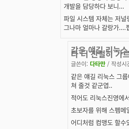
개발을 담당하다 보니...
파일 시스템 자체는 저널링 
그나마 얼마나 갈랑가....쩝
같은 얘길 리눅스
다 더 친절히 가
글쓴이:
다타만
/ 작성시간:
같은 얘길 리눅스 그룹
쳐 줄것 같군엽..
적어도 리눅스진영에서
초보자를 위해 스펨메일
어디처럼 컴맹도 할수있