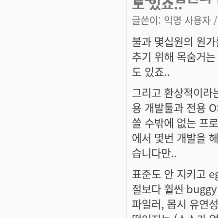
도 있죠..
글쓴이:
익명 사용자
/
불과 몇십원의 원가
추기 위해 목숨거는
도 있죠..
그리고 환상적이라는
용 개발툴과 전용 O
쓸 수밖에 없는 프
에서 몇번 개발을 해
습니다만..
표준도 안 지키고 e
절보다 훨씬 buggy
파일러, 몹시 유연