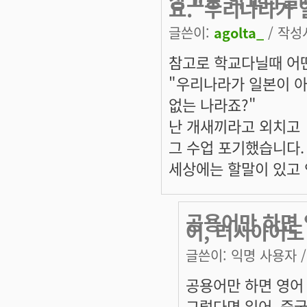
요."우리나라가 
글쓴이:
agolta_
/ 작성시
참고로 학교다닐때 어
"우리나라가 일본이 아
없는 나라죠?"
난 개새끼라고 외치고
그 수업 포기했습니다.
세상에는 할말이 있고 
공용어만 하면 
어, 러시아어도
글쓴이:
익명 사용자
/
공용어만 하면 영어
그렇다면 일어, 중국