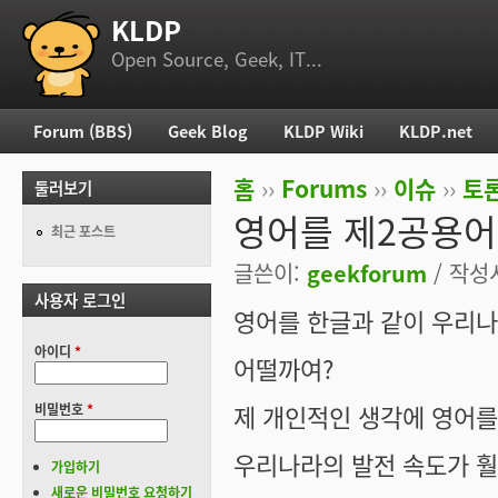
KLDP
부 메뉴
Open Source, Geek, IT...
Forum (BBS)
Geek Blog
KLDP Wiki
KLDP.net
주 메뉴
홈
››
Forums
››
이슈
››
토론
둘러보기
현재 위치
영어를 제2공용어
최근 포스트
글쓴이:
geekforum
/ 작성시
사용자 로그인
영어를 한글과 같이 우리
아이디
*
어떨까여?
제 개인적인 생각에 영어를 
비밀번호
*
우리나라의 발전 속도가 훨
가입하기
새로운 비밀번호 요청하기