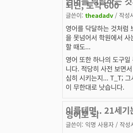
영어를 닥달하는 것
되면, 토익 600
글쓴이:
theadadv
/ 작성시간
영어를 닥달하는 것처럼 보
을 못넘어서 학원에서 사는
할 때도...
영어 또한 하나의 도구일
니다. 적당히 사전 보면서 
심히 시키는지... T_T;
이 무한대로 낫습니다.
이를테면.. 21세기는
영어로 되
글쓴이:
익명 사용자
/ 작성시