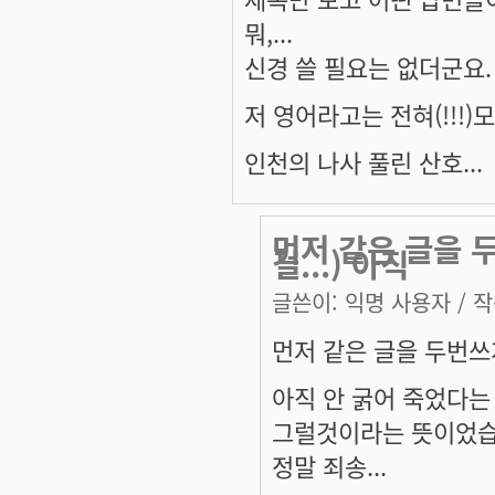
뭐,...
신경 쓸 필요는 없더군요.
저 영어라고는 전혀(!!!
인천의 나사 풀린 산호...
먼저 같은 글을 
걸...) 아직
글쓴이:
익명 사용자
/ 작
먼저 같은 글을 두번쓰게
아직 안 굵어 죽었다는
그럴것이라는 뜻이었습
정말 죄송...