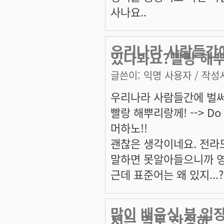
사나요..
우리나라 사람들간에
있나봐요?빨랑 해
글쓴이:
익명 사용자
/ 작성시
우리나라 사람들간에 벌써
빨랑 해뿌리랑께! --> Do i
머하노!!
괜찮은 생각이네요. 전라
말하면 못알아들으니까 영
근데 표준어는 왜 있지...?
많이 배운신 분 입
저는 별로 찬성하