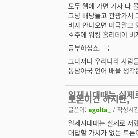
모두 웹에 가면 기사 다
그냥 배낭들고 관광가서 
비자 안나오면 미국말고 
호주에 워킹 홀리데이 비
공부하십쇼. --;
그나저나 우리나라 사람들
동남아국 언어 배울 생각은
일제시대때는 실제
토론이긴 하지만,
글쓴이:
agolta_
/ 작성시간:
일제시대때는 실제로 저
대답할 가치가 없는 토론