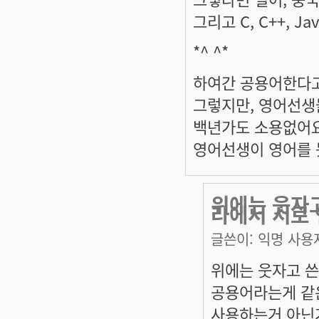
그리고 C, C++, J
*^ ^*
하여간 공용어한다고
그렇지만, 영어선생
백년가도 소용없어요
영어선생이 영어를 
위에는 웃자
라에서 서로
글쓴이:
익명 사용
위에는 웃자고 쓴
공용어라는게 같
사용하는거 아닌