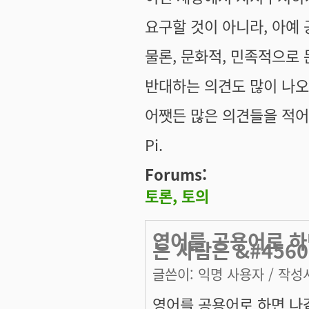
요구할 것이 아니라, 아예
물론, 문화적, 민족적으로
반대하는 의견도 많이 나오
어쨋든 많은 의견들을 적어주
Pi.
Forums:
토론, 토의
영어를 공용어로 하
는 사람은 &#4560
글쓴이:
익명 사용자
/ 작성시
영어를 공용어로 하면 나