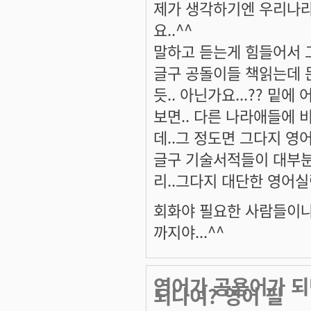
제가 생각하기엔 우리나라
요..^^
말하고 듣는게 힘들어서 그
글구 공돌이들 책읽는데 
듯.. 아닌가요...?? 밑
보면.. 다른 나라애들에 
데..그 정도면 그다지 영
글구 기술서적들이 대부분
리..그다지 대단한 영어실
회화야 필요한 사람들이나 
까지야...^^
영어가 공용어가 되
되나여? 영어 필