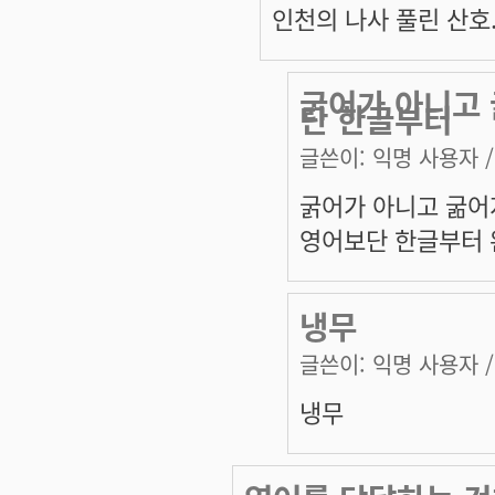
인천의 나사 풀린 산호..
굵어가 아니고 
단 한글부터
글쓴이:
익명 사용자
/
굵어가 아니고 굶어지
영어보단 한글부터 
냉무
글쓴이:
익명 사용자
/
냉무