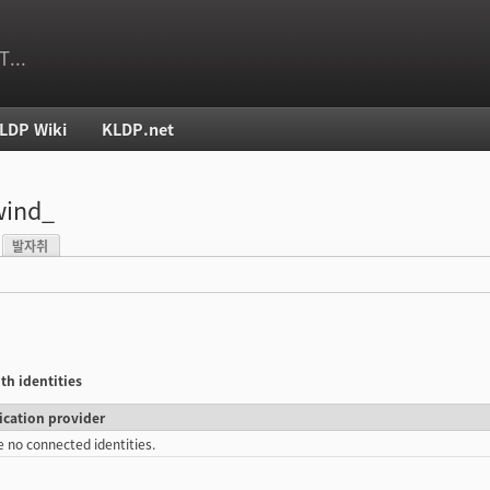
T...
LDP Wiki
KLDP.net
치
wind_
발자취
)
th identities
ication provider
e no connected identities.