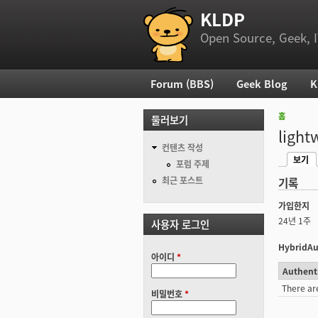
KLDP
부 메뉴
Open Source, Geek, I
Forum (BBS)
Geek Blog
K
주 메뉴
홈
둘러보기
현재 위
light
컨텐츠 작성
보기
기본탭
포럼 주제
(활성탭
최근 포스트
기록
가입한지
24년 1주
사용자 로그인
HybridAu
아이디
*
Authent
There ar
비밀번호
*