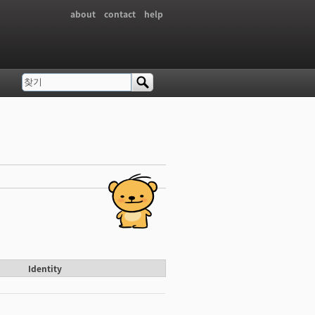
about
contact
help
찾기
검색 폼
Identity