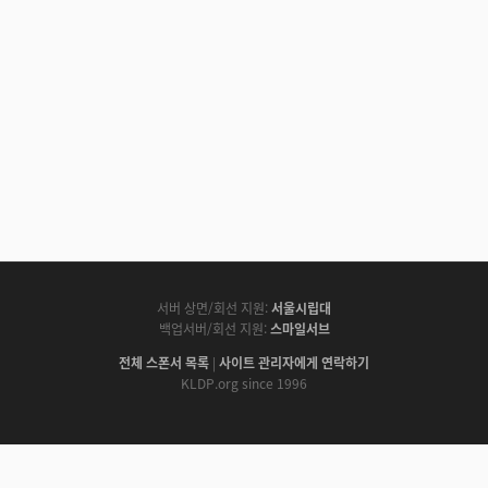
서버 상면/회선 지원:
서울시립대
백업서버/회선 지원:
스마일서브
전체 스폰서 목록
|
사이트 관리자에게 연락하기
KLDP.org since 1996