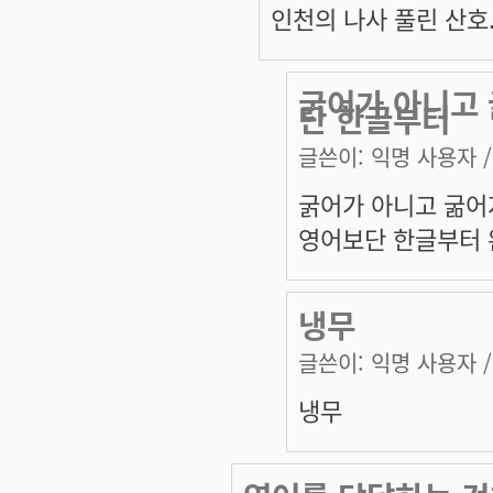
인천의 나사 풀린 산호..
굵어가 아니고 
단 한글부터
글쓴이:
익명 사용자
/
굵어가 아니고 굶어지
영어보단 한글부터 
냉무
글쓴이:
익명 사용자
/
냉무