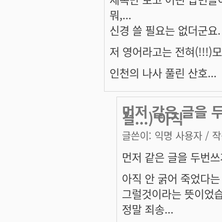
뭐,...
신경 쓸 필요는 없더군요.
저 영어라고는 전혀(!!!
인천의 나사 풀린 산호...
먼저 같은 글을 
걸...) 아직
글쓴이:
익명 사용자
/ 작
먼저 같은 글을 두번쓰게
아직 안 굵어 죽었다는
그럴것이라는 뜻이었습
정말 죄송...