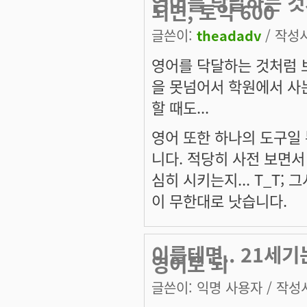
영어를 닥달하는 것
되면, 토익 600
글쓴이:
theadadv
/ 작성시간
영어를 닥달하는 것처럼 보
을 못넘어서 학원에서 사는
할 때도...
영어 또한 하나의 도구일
니다. 적당히 사전 보면서 
심히 시키는지... T_T;
이 무한대로 낫습니다.
이를테면.. 21세기는
영어로 되
글쓴이:
익명 사용자
/ 작성시