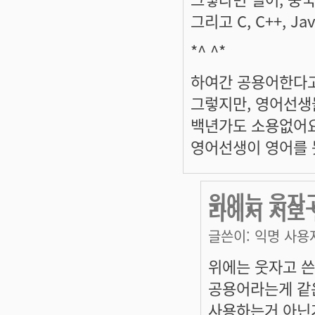
그리고 C, C++, J
*^ ^*
하여간 공용어한다고
그렇지만, 영어선생
백년가도 소용없어요
영어선생이 영어를 
위에는 웃자
라에서 서로
글쓴이:
익명 사용
위에는 웃자고 쓴
공용어라는게 같
사용하는거 아닌