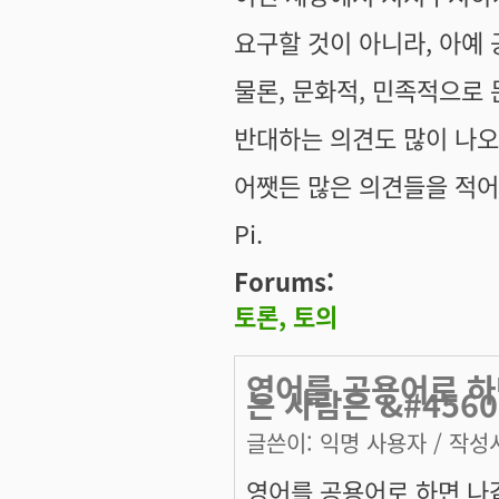
요구할 것이 아니라, 아예
물론, 문화적, 민족적으로
반대하는 의견도 많이 나오
어쨋든 많은 의견들을 적어주
Pi.
Forums:
토론, 토의
영어를 공용어로 하
는 사람은 &#4560
글쓴이:
익명 사용자
/ 작성시
영어를 공용어로 하면 나