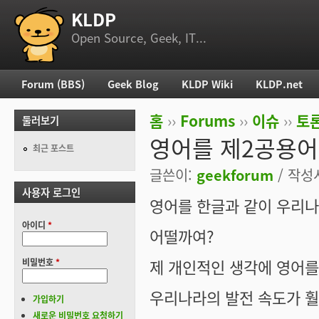
KLDP
부 메뉴
Open Source, Geek, IT...
Forum (BBS)
Geek Blog
KLDP Wiki
KLDP.net
주 메뉴
홈
››
Forums
››
이슈
››
토론
둘러보기
현재 위치
영어를 제2공용어
최근 포스트
글쓴이:
geekforum
/ 작성시
사용자 로그인
영어를 한글과 같이 우리
아이디
*
어떨까여?
제 개인적인 생각에 영어를 
비밀번호
*
우리나라의 발전 속도가 훨
가입하기
새로운 비밀번호 요청하기