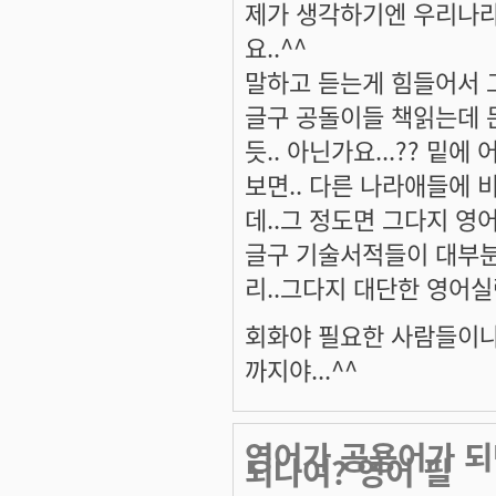
제가 생각하기엔 우리나라
요..^^
말하고 듣는게 힘들어서 그
글구 공돌이들 책읽는데 
듯.. 아닌가요...?? 밑
보면.. 다른 나라애들에 
데..그 정도면 그다지 영
글구 기술서적들이 대부분
리..그다지 대단한 영어실
회화야 필요한 사람들이나 
까지야...^^
영어가 공용어가 되
되나여? 영어 필