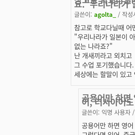
요."우리나라가 
글쓴이:
agolta_
/ 작성시
참고로 학교다닐때 어
"우리나라가 일본이 아
없는 나라죠?"
난 개새끼라고 외치고
그 수업 포기했습니다.
세상에는 할말이 있고 
공용어만 하면 
어, 러시아어도
글쓴이:
익명 사용자
/
공용어만 하면 영어
그렇다면 일어, 중국