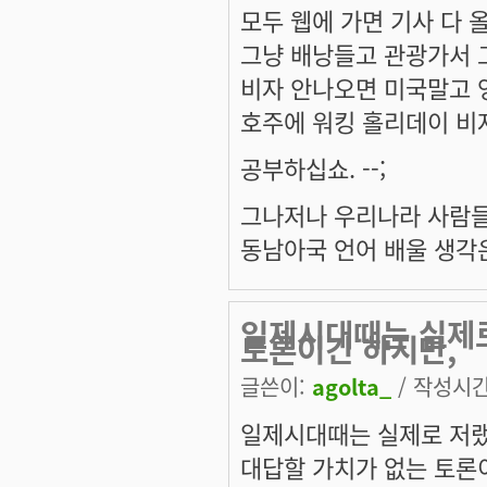
모두 웹에 가면 기사 다
그냥 배낭들고 관광가서 
비자 안나오면 미국말고 
호주에 워킹 홀리데이 비
공부하십쇼. --;
그나저나 우리나라 사람들
동남아국 언어 배울 생각은
일제시대때는 실제
토론이긴 하지만,
글쓴이:
agolta_
/ 작성시간:
일제시대때는 실제로 저
대답할 가치가 없는 토론