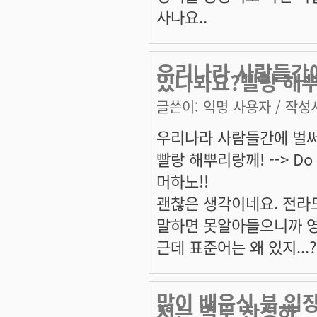
사나요..
우리나라 사람들간에
있나봐요?빨랑 해
글쓴이:
익명 사용자
/ 작성시
우리나라 사람들간에 벌써
빨랑 해뿌리랑께! --> Do i
머하노!!
괜찮은 생각이네요. 전라
말하면 못알아들으니까 영
근데 표준어는 왜 있지...?
많이 배운신 분 입
저는 별로 찬성하