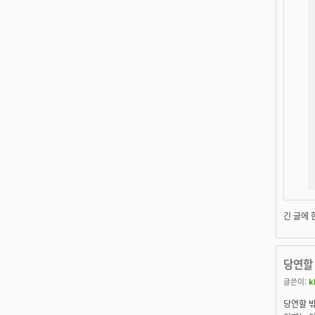
긴 글에 
당연할 
글쓴이:
k
당연할 밖