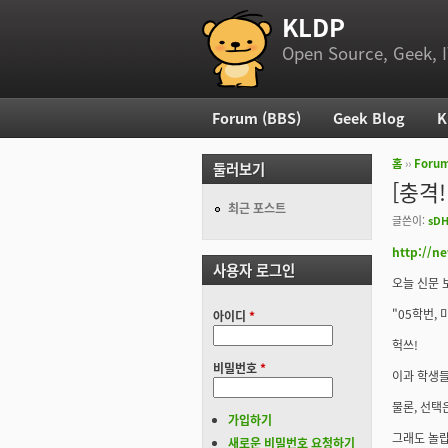
KLDP
부 메뉴
Open Source, Geek, I
Forum (BBS)
Geek Blog
K
주 메뉴
홈
››
Foru
둘러보기
현재 위
[충격
최근 포스트
글쓴이:
sDH
http://n
사용자 로그인
오늘 신문 
"05학번,
아이디
*
헉쓰!
비밀번호
*
이과 학생들
물론, 선택은
가입하기
그래도 놀랍
새로운 비밀번호 요청하기