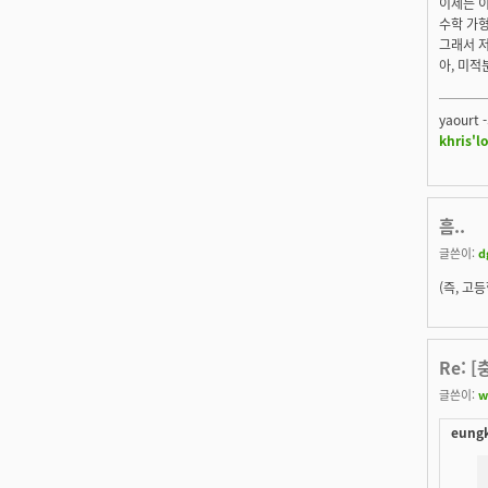
이제는
이
수학 가형
그래서 
아, 미적
───
yaourt 
khris'l
흠..
글쓴이:
d
(즉, 고
Re: 
글쓴이:
w
eungk