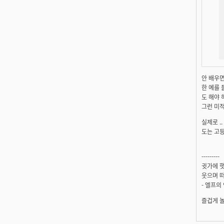
안 배우면
한 예를 
도 해야 하
그런 미적
실제로 .
도는 고등
---------
귓가에 햇
웃으며 떠
- 엘프의
즐겁게 