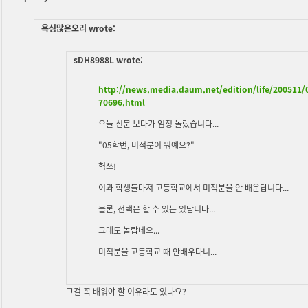
욕심많은오리 wrote:
sDH8988L wrote:
http://news.media.daum.net/edition/life/200511
70696.html
오늘 신문 보다가 엄청 놀랐습니다...
"05학번, 미적분이 뭐예요?"
헉쓰!
이과 학생들마저 고등학교에서 미적분을 안 배운답니다...
물론, 선택은 할 수 있는 있답니다...
그래도 놀랍네요...
미적분을 고등학교 때 안배우다니...
그걸 꼭 배워야 할 이유라도 있나요?