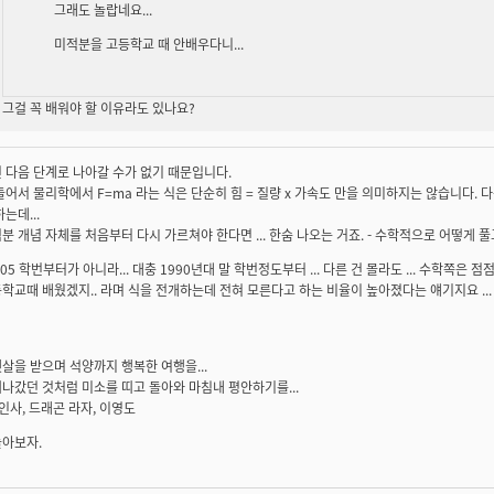
그래도 놀랍네요...
미적분을 고등학교 때 안배우다니...
그걸 꼭 배워야 할 이유라도 있나요?
 다음 단계로 나아갈 수가 없기 때문입니다.
들어서 물리학에서 F=ma 라는 식은 단순히 힘 = 질량 x 가속도 만을 의미하지는 않습니다.
는데...
분 개념 자체를 처음부터 다시 가르쳐야 한다면 ... 한숨 나오는 거죠. - 수학적으로 어떻게 풀
. 05 학번부터가 아니라... 대충 1990년대 말 학번정도부터 ... 다른 건 몰라도 ... 수학쪽은 
학교때 배웠겠지.. 라며 식을 전개하는데 전혀 모른다고 하는 비율이 높아졌다는 얘기지요 ...
살을 받으며 석양까지 행복한 여행을...
나갔던 것처럼 미소를 띠고 돌아와 마침내 평안하기를...
 인사, 드래곤 라자, 이영도
놀아보자.