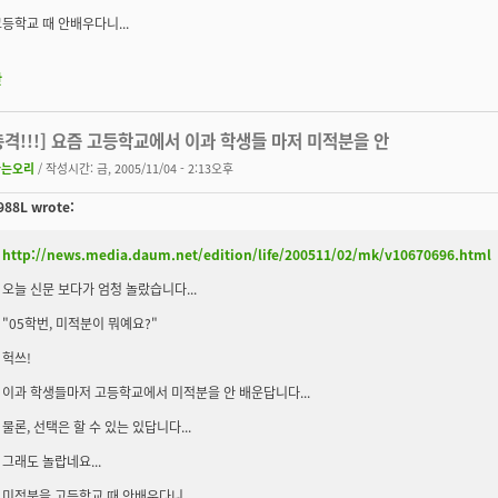
등학교 때 안배우다니...
판
[충격!!!] 요즘 고등학교에서 이과 학생들 마저 미적분을 안
나는오리
/ 작성시간: 금, 2005/11/04 - 2:13오후
88L wrote:
http://news.media.daum.net/edition/life/200511/02/mk/v10670696.html
오늘 신문 보다가 엄청 놀랐습니다...
"05학번, 미적분이 뭐예요?"
헉쓰!
이과 학생들마저 고등학교에서 미적분을 안 배운답니다...
물론, 선택은 할 수 있는 있답니다...
그래도 놀랍네요...
미적분을 고등학교 때 안배우다니...