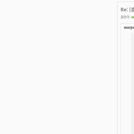
Re: 
글쓴이:
e
warpd