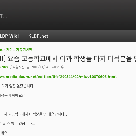
T...
LDP Wiki
KLDP.net
ms
››
재미
››
자유 게시판
치
!!!] 요즘 고등학교에서 이과 학생들 마저 미적분을 
8988L
/ 작성시간: 금, 2005/11/04 - 2:08오후
ews.media.daum.net/edition/life/200511/02/mk/v10670696.html
보다가 엄청 놀랐습니다...
 미적분이 뭐예요?"
마저 고등학교에서 미적분을 안 배운답니다...
 할 수 있는 있답니다...
네요...