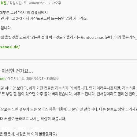
송효진
/ 작성시간: 토, 2004/09/25 - 2:52오후
 대부분 그냥 '유저'의 컴퓨터에서
면 지나고 2~3가지 시작프로그램 뜨는동안 엄청 기다리죠.
 입니다.
접 올릴것을 고르지 않는한 절대 아무것도 안올라가는 Gentoo Linux (근데, 이거 좋은거?-_
/xenosi.de/
 이상한 건가요...
uni
/ 작성시간: 토, 2004/09/25 - 3:09오후
말 하나 안 보태고, 제가 가진 컴들은 리눅스가 더 빠릅니다. 믿기 어려우시겠지만, 리눅스
으로 부팅 할 일이 있으면 아주 돌아 버리겠습니다. 너무 느립니다. 웹서핑이라도 할려면 인터
으로는 느린 경우가 오픈 오피스 처음 띄울때 그 뿐인 것 같습니다. 다른 분들도 정말 느리세
.6대 커널로 올라오고 나서는 확실히 빠릅니다.
====================
 많은데, 시절은 왜 이리 꿀꿀할까요?