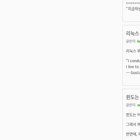
======
"지금하는
리눅스 
글쓴이:
l
리눅스 부
"I condu
I live t
--- Gus
윈도는
글쓴이:
s
윈도는 
그래서 부
반면에,