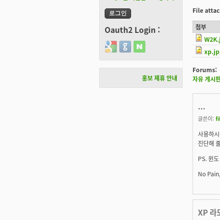
File att
첨부
Oauth2 Login :
W2K.
Login with Google
Login with GitHub
Login with Naver
xp.jp
Forums:
홍보 제휴 안내
자유 게시
...
글쓴이:
f
사용하시는
진단해 
PS. 윈
No Pain
XP 라