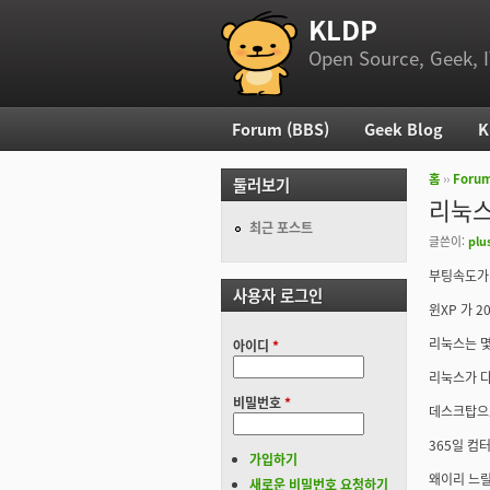
KLDP
부 메뉴
Open Source, Geek, I
Forum (BBS)
Geek Blog
K
주 메뉴
홈
››
Foru
둘러보기
현재 위
리눅스
최근 포스트
글쓴이:
plu
부팅속도가
사용자 로그인
윈XP 가 
리눅스는 
아이디
*
리눅스가 다
비밀번호
*
데스크탑으
365일 컴
가입하기
왜이리 느릴
새로운 비밀번호 요청하기