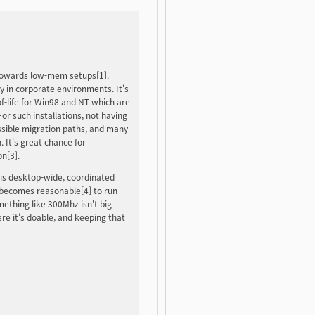
 towards low-mem setups
[1].
ly in corporate environments. It's
f-life for Win98 and NT which are
or such installations, not having
ssible migration paths, and many
 It's great chance for
n[3].
e is desktop-wide, coordinated
 becomes reasonable[4] to run
mething like 300Mhz isn't big
re it's doable, and keeping that