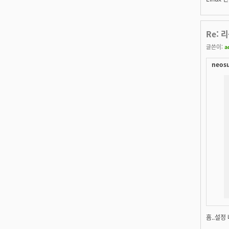
Re: 
글쓴이:
a
neosu
흠..설정