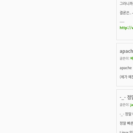
그러니까 
결론은..
----
http:/
apac
글쓴이:
apach
(제가 예
-_- 
글쓴이:
j
-_- 정
정말 빠른
Linux 