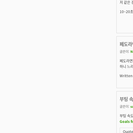
저 같은 
10~20
페도라
글쓴이:
N
페도라면
하니 느리
Written
부팅 속
글쓴이:
s
부팅 속도
Goals f
Quote