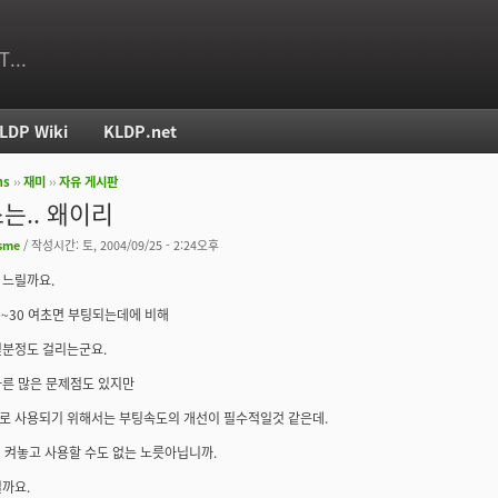
T...
LDP Wiki
KLDP.net
ms
››
재미
››
자유 게시판
치
는.. 왜이리
sme
/ 작성시간: 토, 2004/09/25 - 2:24오후
 느릴까요.
20~30 여초면 부팅되는데에 비해
몇분정도 걸리는군요.
른 많은 문제점도 있지만
로 사용되기 위해서는 부팅속도의 개선이 필수적일것 같은데.
터 켜놓고 사용할 수도 없는 노릇아닙니까.
까요.