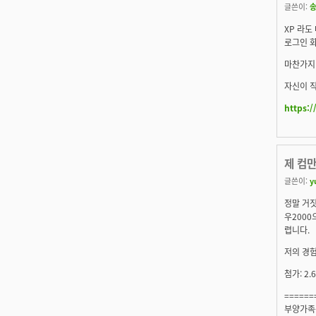
글쓴이:
XP 라도
로그인 화
마찬가지
자신이 직
https:/
제 컴만
글쓴이:
y
정말 거짓
우2000
렵니다.
저의 경험
첨가: 2
======
부양가족은