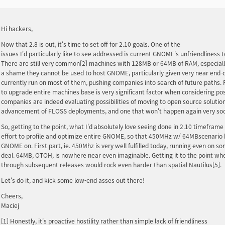
Hi hackers,
Now that 2.8 is out, it's time to set off for 2.10 goals. One of the
issues I'd particularly like to see addressed is current GNOME's
unfriendliness
There are still very common[2] machines with
128MB or 64MB of RAM
, especial
a shame they cannot be used to host GNOME, particularly given very near end-o
currently run on most of them, pushing companies into search of future paths. F
to upgrade entire machines base is very significant factor when considering po
companies are indeed evaluating possibilities of moving to open source solution.
advancement of FLOSS deployments, and one that won't happen again very soo
So, getting to the point, what I'd absolutely love seeing done in 2.10 timefram
effort to profile and optimize entire GNOME, so that
450MHz w/ 64MB
scenario
GNOME on. First part, ie.
450Mhz is very well fulfilled today, running even on so
deal. 64MB
, OTOH, is nowhere near even imaginable. Getting it to the point whe
through subsequent releases would rock even harder than spatial Nautilus[5].
Let's do it, and kick some low-end asses out there!
Cheers,
Maciej
[1] Honestly, it's proactive hostility rather than simple lack of friendliness