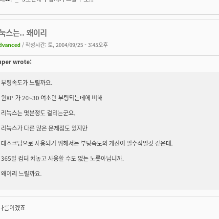
리눅스는.. 왜이리
dvanced
/ 작성시간: 토, 2004/09/25 - 3:45오후
per wrote:
부팅속도가 느릴까요.
윈XP 가 20~30 여초면 부팅되는데에 비해
리눅스는 몇분정도 걸리는군요.
리눅스가 다른 많은 문제점도 있지만
데스크탑으로 사용되기 위해서는 부팅속도의 개선이 필수적일것 같은데.
365일 컴터 켜놓고 사용할 수도 없는 노릇아닙니까.
왜이리 느릴까요.
 나름이겠죠