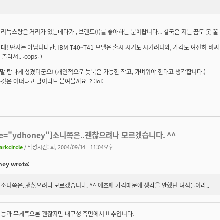
리눅스랑은 거리가 있는데다가 , 브랜드(!)를 좋아하는 분이랍니다... 결국은 저는
꿈도 못 꿀
대! 딴지는 아닙니다만, IBM T40~T41 모델은 출시 시기도 시기려니와, 가격도 여전히 
 몰라서.. :oops: )
정말 탐나게 생겼더군요! (개인적으로 놋북은 가능한 작고, 가벼워야 한다고 생각합니다.)
것은 어떠냐고 말이라도 붙여볼까요..? :lol:
te="ydhoney"]소니쪽은..괜찮으려나 모르겠습니다. ^^
arkcircle
/ 작성시간: 화, 2004/09/14 - 11:04오후
ey wrote:
소니쪽은..괜찮으려나 모르겠습니다. ^^ 애초에 가격때문에 생각을 안했던 녀석들이라..
능과 무게쪽으론 괜찮지만 내구성 측면에서 비추입니다. -_-