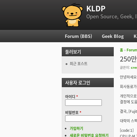
KLDP
부 메뉴
Open Source, Geek, I
Forum (BBS)
Geek Blog
K
주 메뉴
홈
››
Foru
둘러보기
현재 위
250만
최근 포스트
글쓴이:
cre
안녕하세요
사용자 로그인
회사동료가
개인적으로는 
아이디
*
결정에 도움
결국, [Fu
비밀번호
*
대략의 스펙
가입하기
[code:1]
새로운 비밀번호 요청하기
CPU P-M 