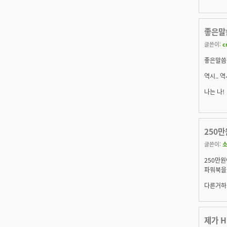
좋은말
글쓴이:
c
좋은말씀
역시.. 
나는 나!
250만
글쓴이:
250만원이
파워북을..
다른거하고 
제가 H