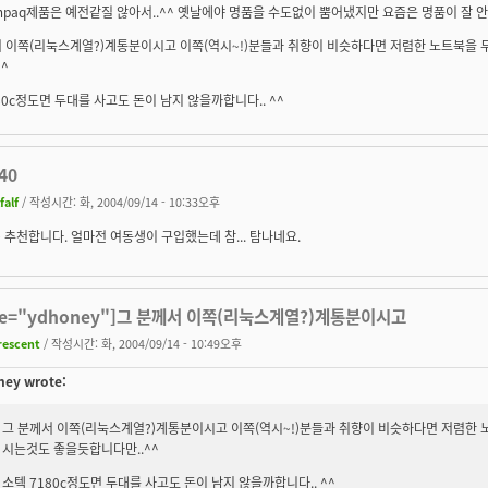
mpaq제품은 예전같질 않아서..^^ 옛날에야 명품을 수도없이 뿜어냈지만 요즘은 명품이 잘
서 이쪽(리눅스계열?)계통분이시고 이쪽(역시~!)분들과 취향이 비슷하다면 저렴한 노트북을
^^
80c정도면 두대를 사고도 돈이 남지 않을까합니다.. ^^
40
falf
/ 작성시간: 화, 2004/09/14 - 10:33오후
40 추천합니다. 얼마전 여동생이 구입했는데 참... 탐나네요.
te="ydhoney"]그 분께서 이쪽(리눅스계열?)계통분이시고
rescent
/ 작성시간: 화, 2004/09/14 - 10:49오후
ey wrote:
그 분께서 이쪽(리눅스계열?)계통분이시고 이쪽(역시~!)분들과 취향이 비슷하다면 저렴한 
시는것도 좋을듯합니다만..^^
소텍 7180c정도면 두대를 사고도 돈이 남지 않을까합니다.. ^^