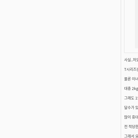
사실..저
T시리즈는
물론 이녀
대충 2k
그래도 1
달수가 있
많이 휴
전 적당한
그래서 요