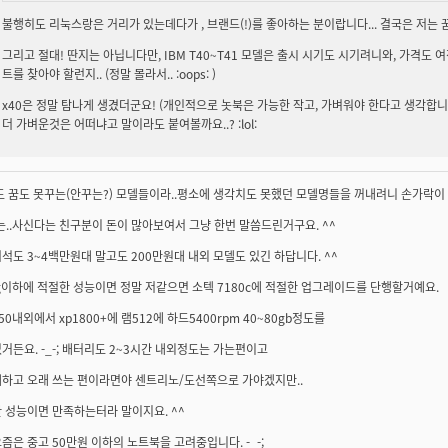
불행히도 리눅스랑은 거리가 있는데다가 , 브랜드(!)를 좋아하는 분이랍니다... 결국은 저는
그리고 절대! 딴지는 아닙니다만, IBM T40~T41 모델은 출시 시기도 시기려니와, 가격도
트를 찾아야 할런지.. (정말 몰라서.. :oops: )
x40은 정말 탐나게 생겼더군요! (개인적으로 놋북은 가능한 작고, 가벼워야 한다고 생각합니
더 가벼운것은 어떠냐고 말이라도 붙여볼까요..? :lol:
도 꿈도 못꾸는(안꾸는?) 모델들이라..평소에 생각치도 못했던 모델명들을 꺼내려니 손가락이 어
..사신다는 친구분이 돈이 많아보여서 그냥 한번 말씀드린거구요. ^^
석도 3~4백만원대 말고도 200만원대 내외 모델도 있긴 하답니다. ^^
g이하에 적절한 성능이면 정말 저같으면 소텍 7180c에 적절한 업그레이드를 단행할거예요.
50내외에서 xp1800+에 램512에 하드5400rpm 40~80gb정도를
거든요. -_-; 배터리도 2~3시간 내외정도는 가는편이고
대하고 오래 쓰는 편이라면야 센트리노/도선쪽으로 가야겠지만..
 성능이면 만족하는터라 말이지요. ^^
즘은 중고 50만원 이하의 노트북을 고려중입니다. -_-;