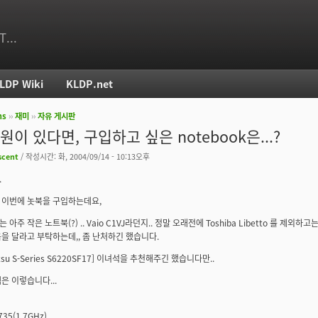
T...
LDP Wiki
KLDP.net
ms
››
재미
››
자유 게시판
치
원이 있다면, 구입하고 싶은 notebook은...?
scent
/ 작성시간: 화, 2004/09/14 - 10:13오후
.
 이번에 놋북을 구입하는데요,
아주 작은 노트북(?) .. Vaio C1VJ라던지.. 정말 오래전에 Toshiba Libetto 를 제외하
을 달라고 부탁하는데,, 좀 난처하긴 했습니다.
jitsu S-Series S6220SF17] 이녀석을 추천해주긴 했습니다만..
은 이렇습니다...
735(1.7GHz)