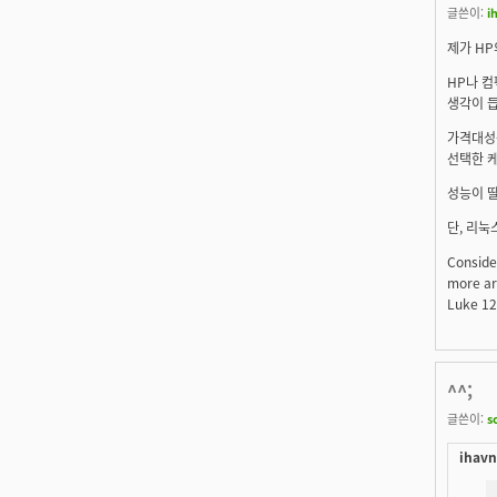
글쓴이:
i
제가 HP
HP나 컴
생각이 듭
가격대성능
선택한 
성능이 딸
단, 리눅
Conside
more ar
Luke 12
^^;
글쓴이:
s
ihavn