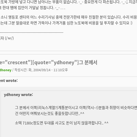
또북 가방에 넣고 다니면 남아나는 부품이 없습니다. -_- 중요한게 다 파손됩니다. -_-;; 
 한대 땜에 집안이 거덜날 정돕니다. -_- . . .
소니 영등포 센터의 어느 수리기사님 중에 전문가한테 매우 친절한 분이 있습니다. 수리 비용
는데 그분 말씀대로 하면 가뜩이나 가격거품 심한 노또북에 비용을 덜 투자할 수 있지요 :)
----------------------------------------------------
 (/ㅂ/)
te="crescent"][quote="ydhoney"]그 분께서
dhoney
/ 작성시간: 화, 2004/09/14 - 11:10오후
ent wrote:
ydhoney wrote:
그 분께서 이쪽(리눅스계열?)계통분이시고 이쪽(역시~!)분들과 취향이 비슷하다면
건 어떤지 여쭤보시는것도 좋을듯합니다만..^^
소텍 7180c정도면 두대를 사고도 돈이 남지 않을까합니다.. ^^