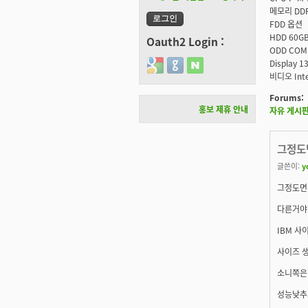
메모리 DDR
FDD 옵션
HDD 60G
Oauth2 Login :
ODD COM
Display 
Login with Google
Login with GitHub
Login with Naver
비디오 Inte
Forums:
홍보 제휴 안내
자유 게시
그정도
글쓴이:
y
그정도면 
다른거야 
IBM 사
사이즈 생
소니쪽은.
성능낮추고