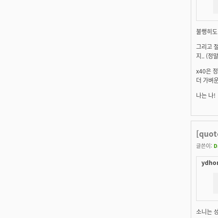
불행히도 
그리고 절
지.. (정말
x40은 
더 가벼운
나는 나!
[quo
글쓴이:
D
ydhon
소니는 성