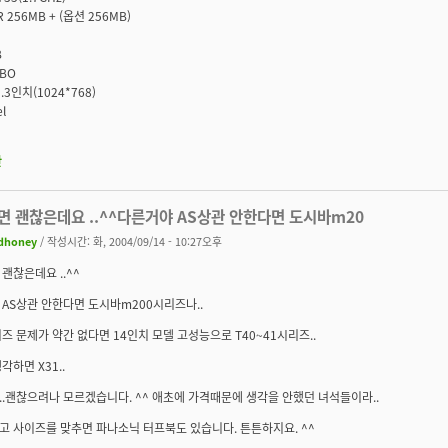
 256MB + (옵션 256MB)
B
BO
13.3인치(1024*768)
l
판
면 괜찮은데요 ..^^다른거야 AS상관 안한다면 도시바m20
dhoney
/ 작성시간: 화, 2004/09/14 - 10:27오후
괜찮은데요 ..^^
AS상관 안한다면 도시바m200시리즈나..
이즈 문제가 약간 없다면 14인치 모델 고성능으로 T40~41시리즈..
각하면 X31..
.괜찮으려나 모르겠습니다. ^^ 애초에 가격때문에 생각을 안했던 녀석들이라..
 사이즈를 맞추면 파나소닉 터프북도 있습니다. 튼튼하지요. ^^