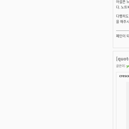
어설픈 노
다. 노트북
다행히도 
을 해주시
-----------
폐인이 되자
[quo
글쓴이:
y
cresc