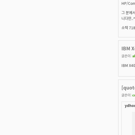
HP/Co
그 분께
니다만..
소텍 71
IBM X
글쓴이:
al
IBM X
[quo
글쓴이:
c
ydhon