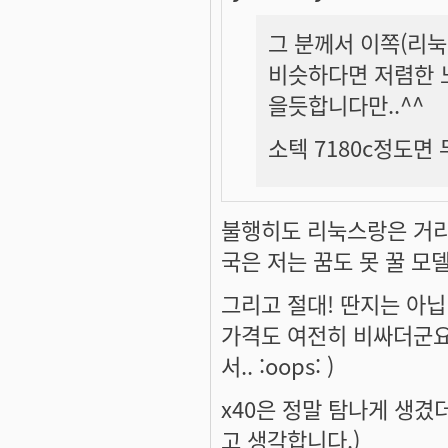
그 분께서 이쪽(리
비슷하다면 저렴한 
을듯합니다만..^^
소텍 7180c정도면
불행히도 리눅스랑은 거리가
국은 저는
꿈도 못 꿀
모델이
그리고 절대! 딴지는 아닙니
가격도 여전히 비싸더군요.
서.. :oops: )
x40은 정말 탐나게 생겼
고 생각합니다.)