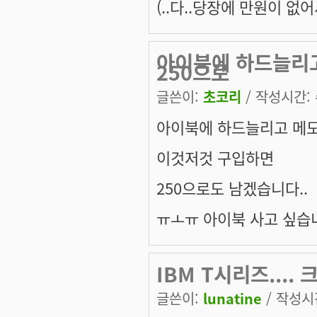
(..다..당장에 만원이 없어서
아이북에 하드늘리
250으로
글쓴이:
초코리
/ 작성시간: 수
아이북에 하드늘리고 메
이것저것 구입하면
250으로도 남겠습니다..
ㅠㅗㅠ 아이북 사고 싶습니
IBM T시리즈.... 크.
글쓴이:
lunatine
/ 작성시간: