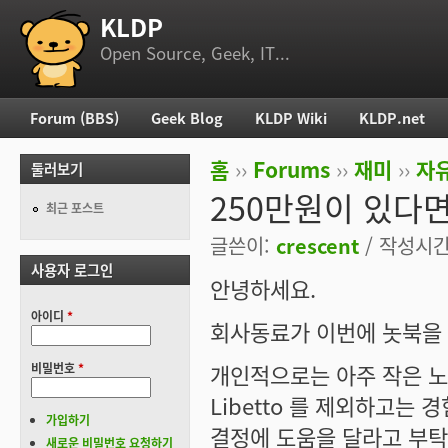
KLDP
부 메뉴
Open Source, Geek, IT...
Forum (BBS)
Geek Blog
KLDP Wiki
KLDP.net
주 메뉴
홈
››
Forums
››
재미
››
자
둘러보기
현재 위치
250만원이 있다면,
최근 포스트
글쓴이:
crescent
/ 작성시간: 
사용자 로그인
안녕하세요.
아이디
*
회사동료가 이번에 놋북을
개인적으로는 아주 작은 노트북(
비밀번호
*
Libetto 를 제외하고는 
가입하기
결정에 도움을 달라고 부탁
새로운 비밀번호 요청하기