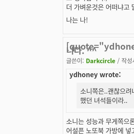
더 가벼운것은 어떠냐고 말이
나는 나!
[quote="ydh
니다. ^^
글쓴이:
Darkcircle
/ 작성시
ydhoney wrote:
소니쪽은..괜찮으려나
했던 녀석들이라..
소니는 성능과 무게쪽으론 
어설픈 노또북 가방에 넣고