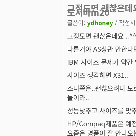
그정도면 괜찮은데요
도시바m20
글쓴이:
ydhoney
/ 작성시간
그정도면 괜찮은데요 ..^
다른거야 AS상관 안한다면
IBM 사이즈 문제가 약간 
사이즈 생각하면 X31..
소니쪽은..괜찮으려나 모
들이라..
성능낮추고 사이즈를 맞추
HP/Compaq제품은 예
요즘은 명품이 잘 안나오