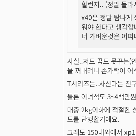
할런지.. (정말 몰라서..
x40은 정말 탐나게
워야 한다고 생각합니
더 가벼운것은 어떠냐고
사실..저도 꿈도 못꾸는(
을 꺼내려니 손가락이 어색
T시리즈는..사신다는 친구
물론 이녀석도 3~4백만원
대충 2kg이하에 적절한 
드를 단행할거예요.
그래도 150내외에서 xp18