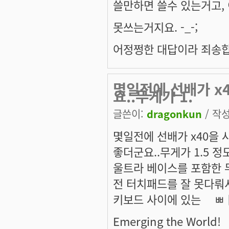
쓸만하면 쓸수 있는거고,
못쓰는거지요. -_-;
어정쩡한 대답이라 죄송합니
몇일전에 선배가 x
요..무게가 1.
글쓴이:
dragonkun
/ 작성
몇일전에 선배가 x40을 
좋더군요..무게가 1.5 정도
울트라 베이스를 포함한 무게
전 터치패드를 잘 못다뤄서..
키보드 사이에 있는 ㅤㅃㅏㄾ
Emerging the World!