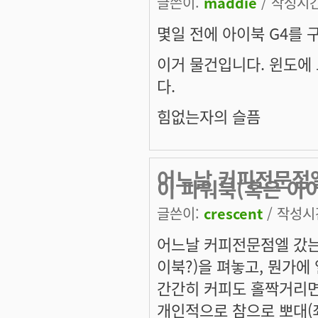
글쓴이:
maddie
/ 작성시간:
몇일 전에 아이북 G4를 
이거 물건입니다. 윈도에
다.
힘없는자의 슬픔
어느날 커피전문점엘
이 파워북(혹은 아
글쓴이:
crescent
/ 작성시간:
어느날 커피전문점엘 갔는
이북?)을 펴놓고, 뭔가에
간간히 커피도 홀짝거리면서
개인적으로 참으로 뽀대(죄송