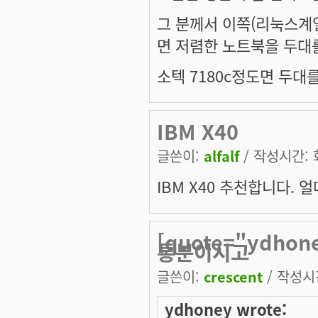
그 분께서 이쪽(리눅스계
면 저렴한 노트북을 두대
소텍 7180c정도면 두대를
IBM X40
글쓴이:
alfalf
/ 작성시간: 화,
IBM X40 추천합니다. 
[quote="ydh
통분이시고
글쓴이:
crescent
/ 작성시간:
ydhoney wrote: