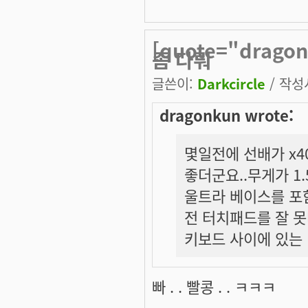
[quote="drag
좀 다뤄
글쓴이:
Darkcircle
/ 작성시
dragonkun wrote:
몇일전에 선배가 x4
좋더군요..무게가 1.
울트라 베이스를 포함
전 터치패드를 잘 못다
키보드 사이에 있는 ㅤ
빠 . . 빨콩 . . ㅋㅋㅋ