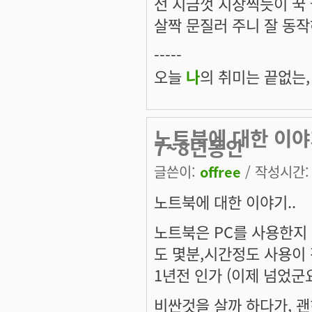
전 지금껏 지장찍듯이 꾹 눌
살짝 문질러 주니 잘 동작
-----
오늘
나
의 취미는 끝없는,
노트북에 대한 이야
7~8년동안
글쓴이:
offree
/ 작성시간: 수
노트북에 대한 이야기..
노트북은 PC를 사용한지 
도 몇분,시간정도 사용이 
1년전 인가 (이제 넘었군
비싼것을 살까 하다가, 