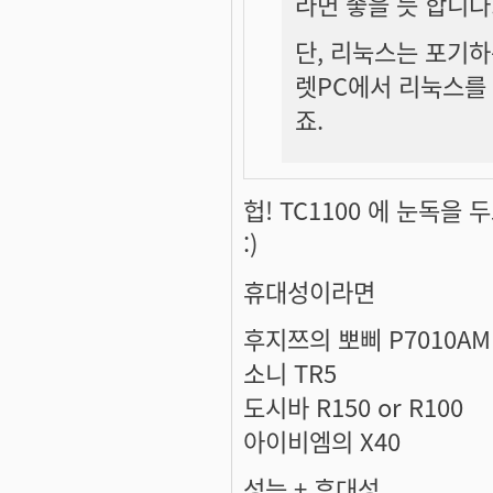
라면 좋을 듯 합니다
단, 리눅스는 포기하
렛PC에서 리눅스를
죠.
헙! TC1100 에 눈독
:)
휴대성이라면
후지쯔의 뽀삐 P7010AM
소니 TR5
도시바 R150 or R100
아이비엠의 X40
성능 + 휴대성