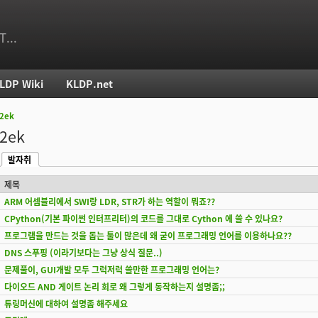
T...
LDP Wiki
KLDP.net
f2ek
치
f2ek
발자취
(활성탭)
제목
ARM 어셈블리에서 SWI랑 LDR, STR가 하는 역할이 뭐죠??
CPython(기본 파이썬 인터프리터)의 코드를 그대로 Cython 에 쓸 수 있나요?
프로그램을 만드는 것을 돕는 툴이 많은데 왜 굳이 프로그래밍 언어를 이용하나요??
DNS 스푸핑 (이라기보다는 그냥 상식 질문..)
문제풀이, GUI개발 모두 그럭저럭 쓸만한 프로그래밍 언어는?
다이오드 AND 게이트 논리 회로 왜 그렇게 동작하는지 설명좀;;
튜링머신에 대하여 설명좀 해주세요