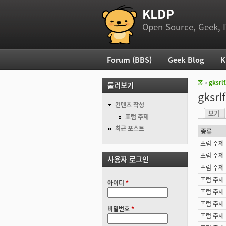
KLDP
부 메뉴
Open Source, Geek, I
Forum (BBS)
Geek Blog
K
주 메뉴
홈
››
gksrl
둘러보기
현재 위
gksrl
컨텐츠 작성
보기
기본탭
포럼 주제
최근 포스트
종류
포럼 주제
포럼 주제
사용자 로그인
포럼 주제
포럼 주제
아이디
*
포럼 주제
포럼 주제
비밀번호
*
포럼 주제