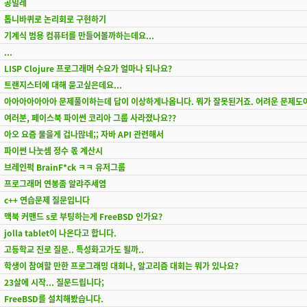
공밀레
톱니바퀴로 논리회로 구현하기
기계식 범용 컴퓨터를 만들어볼까하는데요...
...
LISP Clojure 프로그래머 수요가 얼마나 되나요?
트랜지스터에 대해 묻고싶은데요...
아아아아아아아 문제풀이하는데 답이 이상하게나옵니다. 뭐가 잘못된거죠. 어려운 문제도
여러분, 페이스북 파이썬 코리아 그룹 사라졌나요??
아오 요즘 물을게 겁나많네;; 자바 API 관련해서
파이썬 나눗셈 정수 몫 계산시
브레인퍽 BrainF*ck ㅋㅋ 유저그룹
프로그래머 연봉좀 알랴주세염
c++ 연습문제 질문입니다
맥북 커맨드 s로 부팅하는게 FreeBSD 인가요?
jolla tablet이 나온다고 합니다.
고등학교 진로 질문.. 특성화고가도 될까..
학생이 참여할 만한 프로그래밍 대회나, 알고리즘 대회는 뭐가 있나요?
23살에 시작... 질문드립니다;
FreeBSD를 설치해봤습니다.