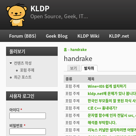
KLDP
부 메뉴
Open Source, Geek, IT...
Forum (BBS)
Geek Blog
KLDP Wiki
KLDP.net
주 메뉴
홈
››
handrake
둘러보기
현재 위치
handrake
컨텐츠 작성
보기
발자취
기본탭
포럼 주제
(활성탭)
최근 포스트
종류
제목
포럼 주제
Wine+IE6 쉽게 설치하기
포럼 주제
kldp.net에 문제가 있나 봅니다
사용자 로그인
포럼 주제
한국인 부모들의 잘 못된 자식 
포럼 주제
C로 C++ 흉내내기?
아이디
*
포럼 주제
문자열 함수에 인자 전달시 src, 
포럼 주제
해석좀 부탁합니다.
비밀번호
*
포럼 주제
리눅스 커널만 설치하려면 어떻게