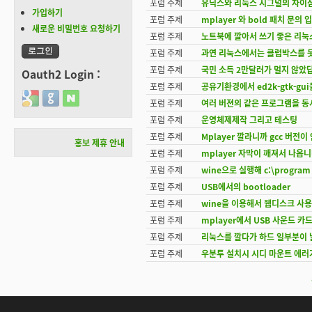
포럼 주제
유닉스와 리눅스 시그널의 차이
가입하기
포럼 주제
mplayer 와 bold 패치 문의 
새로운 비밀번호 요청하기
포럼 주제
노트북에 깔아서 쓰기 좋은 리눅
포럼 주제
과연 리눅스에서는 클럽박스를 못
포럼 주제
국민 소득 2만달러가 멀지 않았
Oauth2 Login :
포럼 주제
공유기환경에서 ed2k-gtk-g
Login with Google
Login with GitHub
Login with Naver
포럼 주제
여러 버젼의 같은 프로그램을 동
포럼 주제
운영체제제작 그리고 테스팅
포럼 주제
Mplayer 깔라니까 gcc 버전
홍보 제휴 안내
포럼 주제
mplayer 자막이 깨져서 나옵니
포럼 주제
wine으로 실행해 c:\program
포럼 주제
USB에서의 bootloader
포럼 주제
wine을 이용해서 웹디스크 사
포럼 주제
mplayer에서 USB 사운드 
포럼 주제
리눅스를 깔다가 하드 일부분이
포럼 주제
우분투 설치시 시디 마운트 에러
페이지