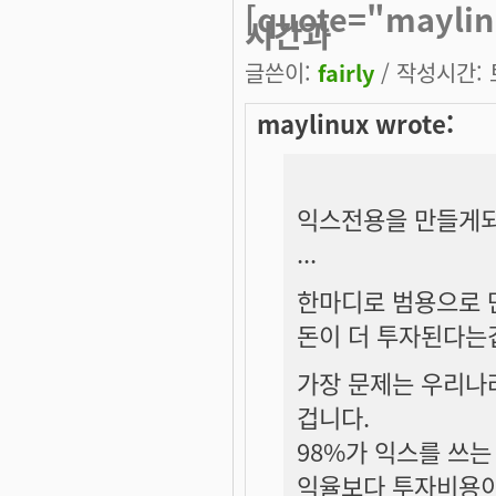
[quote="may
시간과
글쓴이:
fairly
/ 작성시간: 토
maylinux wrote:
익스전용을 만들게되
...
한마디로 범용으로
돈이 더 투자된다는
가장 문제는 우리나
겁니다.
98%가 익스를 쓰
익율보다 투자비용이