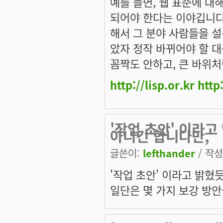
예를 들면, 웹 표준에 대
되어야 한다는 이야깁니다
해서 그 분야 사람들을 설
았자 정작 바뀌어야 할 대
꼼짝도 안하고, 큰 바위
http://lisp.or.kr
http
'작업 초안' 이라
아니긴 합니다만,
글쓴이:
lefthander
/ 작성시
'작업 초안' 이라고 밝혔
일단은 몇 가지 보강 방