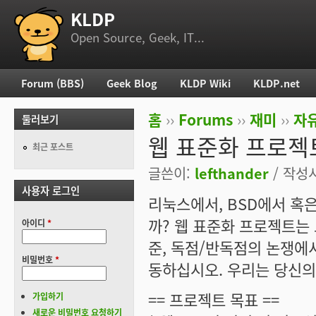
KLDP
부 메뉴
Open Source, Geek, IT...
Forum (BBS)
Geek Blog
KLDP Wiki
KLDP.net
주 메뉴
홈
››
Forums
››
재미
››
자
둘러보기
현재 위치
웹 표준화 프로젝
최근 포스트
글쓴이:
lefthander
/ 작성시간
사용자 로그인
리눅스에서, BSD에서 혹
까? 웹 표준화 프로젝트는
아이디
*
준, 독점/반독점의 논쟁에
비밀번호
*
동하십시오. 우리는 당신의
== 프로젝트 목표 ==
가입하기
새로운 비밀번호 요청하기