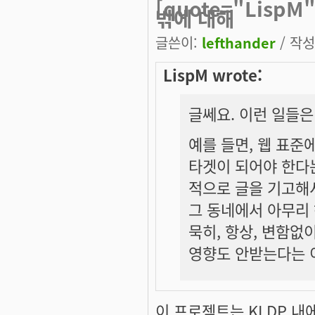
[quote="Lisp
밖에 대해
글쓴이:
lefthander
/ 작성시
LispM wrote:
글쎄요. 이런 일들은
예를 들면, 웹 표준
타겟이 되어야 한다는
적으로 글을 기고해서
그 동네에서 아무리 
묵히, 항상, 변함없이
영향도 안받는다는 
이 프로젝트는 KLDP 내