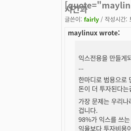
[quote="may
시간과
글쓴이:
fairly
/ 작성시간: 토
maylinux wrote:
익스전용을 만들게되
...
한마디로 범용으로
돈이 더 투자된다는
가장 문제는 우리나
겁니다.
98%가 익스를 쓰
익율보다 투자비용이