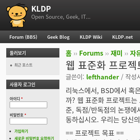
KLDP
부 메뉴
Open Source, Geek, IT...
Forum (BBS)
Geek Blog
KLDP Wiki
KLDP.net
주 메뉴
홈
››
Forums
››
재미
››
자
둘러보기
현재 위치
웹 표준화 프로젝
최근 포스트
글쓴이:
lefthander
/ 작성시간
사용자 로그인
리눅스에서, BSD에서 혹
까? 웹 표준화 프로젝트는
아이디
*
준, 독점/반독점의 논쟁에
비밀번호
*
동하십시오. 우리는 당신의
== 프로젝트 목표 ==
가입하기
새로운 비밀번호 요청하기