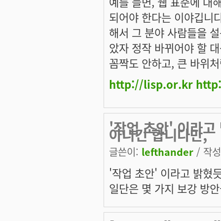
예를 들면, 웹 표준에 대
되어야 한다는 이야깁니다
해서 그 분야 사람들을 설
았자 정작 바뀌어야 할 대
꼼짝도 안하고, 큰 바위
http://lisp.or.kr
http
'작업 초안' 이라
아니긴 합니다만,
글쓴이:
lefthander
/ 작성시
'작업 초안' 이라고 밝혔
일단은 몇 가지 보강 방