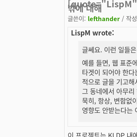
[quote="Lisp
밖에 대해
글쓴이:
lefthander
/ 작성시
LispM wrote:
글쎄요. 이런 일들은
예를 들면, 웹 표준
타겟이 되어야 한다는
적으로 글을 기고해서
그 동네에서 아무리 
묵히, 항상, 변함없이
영향도 안받는다는 
이 프로젝트는 KLDP 내