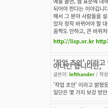
예를 들면, 웹 표준에 대
되어야 한다는 이야깁니다
해서 그 분야 사람들을 설
았자 정작 바뀌어야 할 대
꼼짝도 안하고, 큰 바위
http://lisp.or.kr
http
'작업 초안' 이라
아니긴 합니다만,
글쓴이:
lefthander
/ 작성시
'작업 초안' 이라고 밝혔
일단은 몇 가지 보강 방