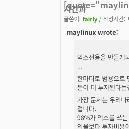
[quote="may
시간과
글쓴이:
fairly
/ 작성시간: 토
maylinux wrote:
익스전용을 만들게되
...
한마디로 범용으로
돈이 더 투자된다는
가장 문제는 우리나
겁니다.
98%가 익스를 쓰
익율보다 투자비용이