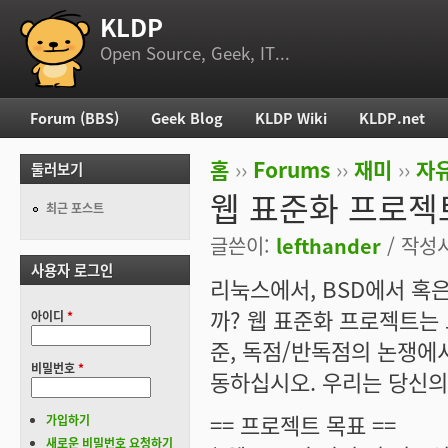
KLDP
부 메뉴
Open Source, Geek, IT...
Forum (BBS)
Geek Blog
KLDP Wiki
KLDP.net
주 메뉴
홈
››
Forums
››
재미
››
자
둘러보기
현재 위치
웹 표준화 프로젝
최근 포스트
글쓴이:
lefthander
/ 작성시간
사용자 로그인
리눅스에서, BSD에서 혹
까? 웹 표준화 프로젝트는
아이디
*
준, 독점/반독점의 논쟁에
비밀번호
*
동하십시오. 우리는 당신의
== 프로젝트 목표 ==
가입하기
새로운 비밀번호 요청하기