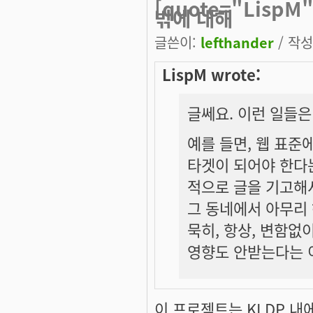
[quote="Lisp
밖에 대해
글쓴이:
lefthander
/ 작성시
LispM wrote:
글쎄요. 이런 일들은
예를 들면, 웹 표준
타겟이 되어야 한다는
적으로 글을 기고해서
그 동네에서 아무리 
묵히, 항상, 변함없이
영향도 안받는다는 
이 프로젝트는 KLDP 내