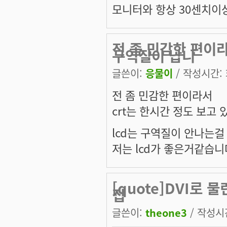
모니터와 항상 30센치이상 
전 좀 민감한 편이라
구역질이 납니
글쓴이:
응물이
/ 작성시간: 화
전 좀 민감한 편이라서
crt는 한시간 정도 보고 
lcd는 구역질이 안나는걸 
저는 lcd가 좋은거같습니
[quote]DVI로 물
집
글쓴이:
theone3
/ 작성시간: