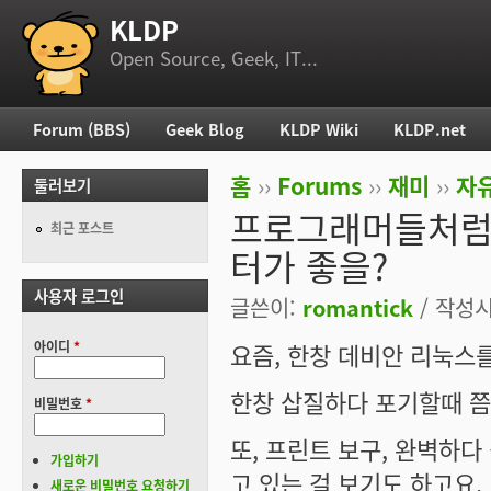
KLDP
부 메뉴
Open Source, Geek, IT...
Forum (BBS)
Geek Blog
KLDP Wiki
KLDP.net
주 메뉴
홈
››
Forums
››
재미
››
자
둘러보기
현재 위치
프로그래머들처럼
최근 포스트
터가 좋을?
사용자 로그인
글쓴이:
romantick
/ 작성시간
아이디
*
요즘, 한창 데비안 리눅스
한창 삽질하다 포기할때 쯤.
비밀번호
*
또, 프린트 보구, 완벽하다
가입하기
고 있는 걸 보기도 하고요.
새로운 비밀번호 요청하기