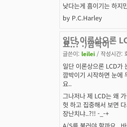
낮다는게 흠이기는 하지만
by P.C.Harley
일단 이론상으론 L
요..? :)깜박이
글쓴이:
leilei
/ 작성시간: 화,
일단 이론상으론 LCD가 눈
깜박이기 시작하면 눈에 
요..
그나저나 제 LCD는 왜 
헛 하고 집중해서 보면 다
장난치냐..?!! -_-+
A/S를 불러야 할까요.. 바빠