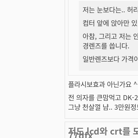
저는 눈보다는.. 허리
컴터 앞에 앉아만 
아참, 그리고 저는
경렌즈를 씁니다.
일반렌즈보다 가격이
플라시보효과 아닌가요 ^^;;;.
전 의자를 큰맘먹고 DK-25
그냥 천살껄 냠.. 3만원정
저도 lcd와 crt
77dfx