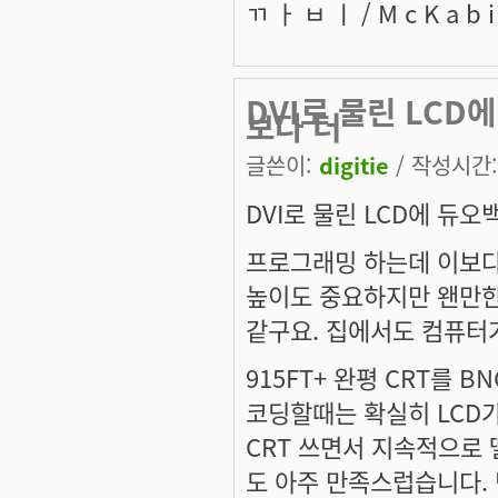
ㄲ ㅏ ㅂ ㅣ / M c K a b i /
DVI로 물린 LCD
보다 더
글쓴이:
digitie
/ 작성시간: 
DVI로 물린 LCD에 듀오
프로그래밍 하는데 이보다 
높이도 중요하지만 왠만한
같구요. 집에서도 컴퓨터
915FT+ 완평 CRT를 
코딩할때는 확실히 LCD가
CRT 쓰면서 지속적으로 
도 아주 만족스럽습니다.