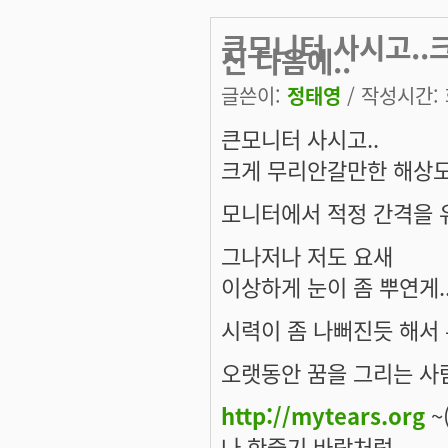
큰모니터 사시고..
신 다음에..
글쓴이:
정태영
/ 작성시간: 화
큰모니터 사시고..
크게 무리안갈만한 해상도
모니터에서 적정 간격을 
그나저나 저도 요새
이상하게 눈이 좀 뿌연게..
시력이 좀 나뻐진듯 해서
오랫동안 꿈을 그리는 사람
http://mytears.org
~(
나 한줄기 바람처럼..