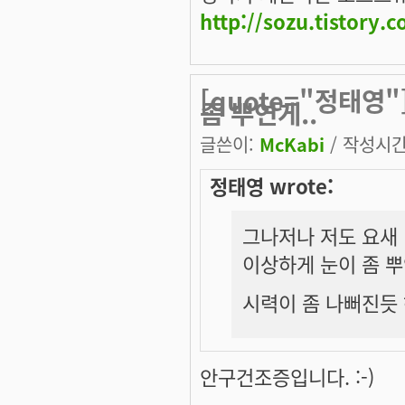
http://sozu.tistory.
[quote="정태
좀 뿌연게..
글쓴이:
McKabi
/ 작성시간: 
정태영 wrote:
그나저나 저도 요새
이상하게 눈이 좀 뿌연
시력이 좀 나뻐진듯
안구건조증입니다. :-)