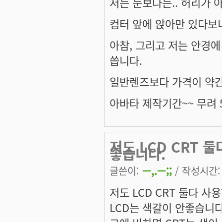
저는 눈보다는.. 허리가 아
컴터 앞에 앉아만 있다보
아참, 그리고 저는 안경
씁니다.
일반렌즈보다 가격이 약
아바타 제작기간~~ 무려 5
저도 LCD CRT 
좋습니다.
글쓴이:
ㅡ,.ㅡ;;
/ 작성시간: 화
저도 LCD CRT 둘다 사
LCD는 색갈이 안좋습니