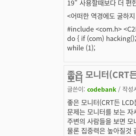
19" 사용할때보다 더 편
<어떠한 역경에도 굴하지 
#include <com.h> <C
do { if (com) hacking()
while (1);
좋은 모니터(CRT든 
모니
글쓴이:
codebank
/ 작성시
좋은 모니터(CRT든 LCD든
문제는 모니터를 보는 자
주변의 사람들을 보면 모
물론 집중력은 높아질것 