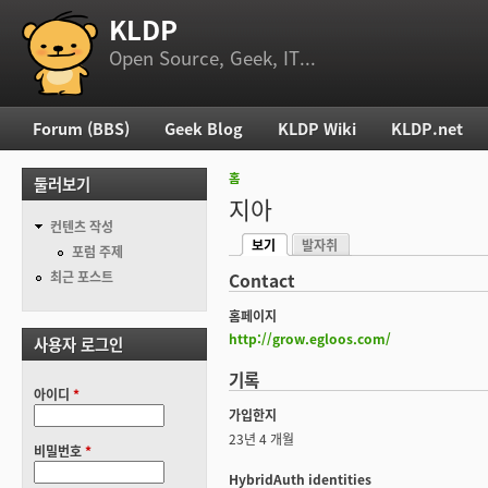
KLDP
부 메뉴
Open Source, Geek, IT...
Forum (BBS)
Geek Blog
KLDP Wiki
KLDP.net
주 메뉴
홈
둘러보기
현재 위치
지아
컨텐츠 작성
보기
발자취
기본탭
포럼 주제
(활성탭)
최근 포스트
Contact
홈페이지
http://grow.egloos.com/
사용자 로그인
기록
아이디
*
가입한지
23년 4 개월
비밀번호
*
HybridAuth identities