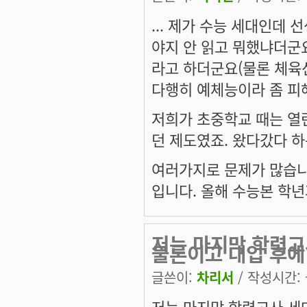
... 제가 수능 세대인데
야지 안 읽고 뭐했냐더군요
라고 하더군요(물론 체육
다행히 예체능이라 좀 피해
저희가 초중학교 때는 열린
던 제도였죠. 왔다갔다 
여러가지로 문제가 많습니
입니다. 올해 수능본 학년
저는 마지막 학력고
물론이고 대입 후에
글쓴이:
차리서
/ 작성시간: 금
저는 마지막 학력고사 세