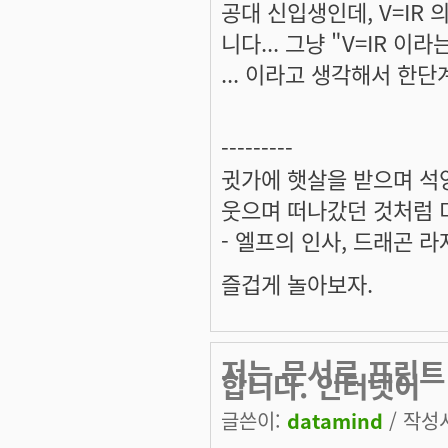
공대 신입생인데, V=IR
니다... 그냥 "V=IR 이
... 이라고 생각해서 한
---------
귓가에 햇살을 받으며 석양
웃으며 떠나갔던 것처럼 미
- 엘프의 인사, 드래곤 라
즐겁게 놀아보자.
저는 문서로 프린트
합니다. 인터넷이
글쓴이:
datamind
/ 작성시