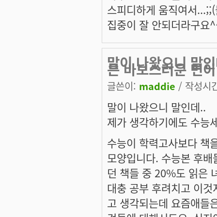
스피디하게 움직여서...;;
집중이 잘 안되더라구요^^
말이 나왔으니 말인
은 바보스러운 면이
글쓴이:
maddie
/ 작성시간:
말이 나왔으니 말인데..
제가 생각하기에도 수능세
수능이 학력고사보다 책을 
모양입니다. 수능본 후배
던 책들 중 20%도 읽은
대충 공부 후려치고 이것
고 생각되는데 요즘애들은