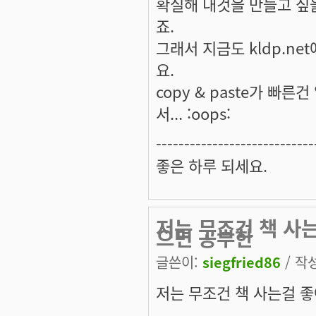
확실해 내것을 만들고 싶
죠.
그래서 지금도 kldp.n
요.
copy & paste가 
서... :oops:
----------------------------
좋은 하루 되세요.
저는 무조건 책 사
으면 공부한
글쓴이:
siegfried86
/ 작성
저는 무조건 책 사는걸 