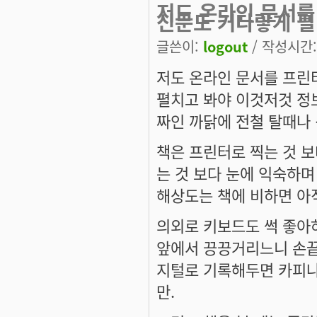
저도 온라인 문서를
신문도 커다랗게 펼
글쓴이:
logout
/ 작성시간: 
저도 온라인 문서를 프린
펼치고 봐야 이것저것 정
짜인 까닭에 전철 탈때나 
책은 프린터로 찍는 것 보
는 것 보다 눈에 익숙하며 
해상도는 책에 비하면 아직
의외로 키보드도 썩 좋아
앞에서 끙끙거리느니 손끝으
지털로 기록해두면 카피나
만.