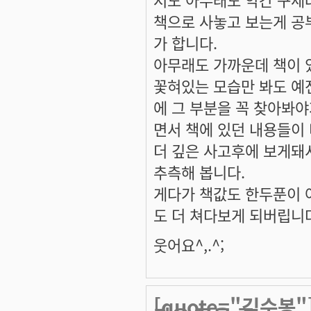
책으로 사놓고 보는게 
가 합니다.
아무래도 가까운데 책이 
꽃혀있는 모습만 봐도 예
에 그 부분을 꼭 찾아봐
면서 책에 있던 내용들이
더 깊은 사고후에 보게돼
추측해 봅니다.
게다가 책값도 한두푼이 
도 더 쳐다보게 되버립니다.
웃어요^,.^;
[quote="김수봉