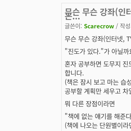
무슨 무슨 강좌(인터
은...
글쓴이:
Scarecrow
/ 작성시
무슨 무슨 강좌(인터넷, T
"진도가 있다."가 아닐까
혼자 공부하면 도무지 진
합니다.
(책은 잠시 보고 마는 습
공부할 계획만 세우고 차일
뭐 다른 장점이라면
"책에 없는 얘기를 해준다.
(책에 나오는 단원별이라