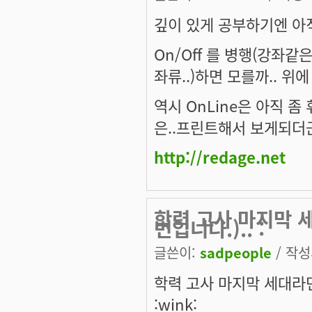
깊이 있게 공부하기엔 아직 
On/Off 를 병행(강좌
좌류..)하면 모를까.. 위
역시 OnLine은 아직 
은..프린트해서 보게되더군
http://redage.net
학력 고사 마지막 
번입니다.).. :
글쓴이:
sadpeople
/ 작성시
학력 고사 마지막 세대라면
:wink: