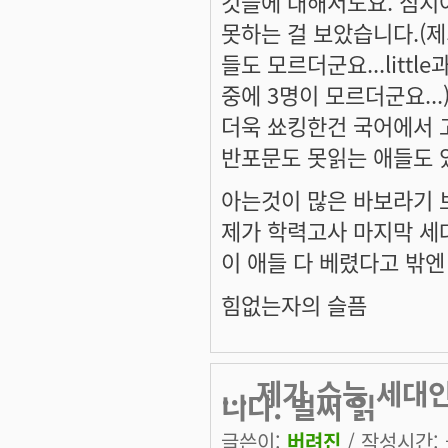
것들에 대해서도요. 심지
못하는 걸 보았습니다.(제가
들도 모르더군요...little
중에 3명이 모르더군요..
더욱 쑈킹한건 국어에서 
반포문도 못읽는 애들도 있
아는것이 많은 바보라기 보
제가 학력고사 마지막 세대
이 애들 다 베렸다고 밖엔
힘없는자의 슬픔
... 제가 수능 세
니다. 벌써 읽
글쓴이:
버려진
/ 작성시간: 금