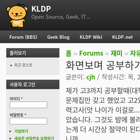
KLDP
부 메뉴
Open Source, Geek, IT...
Forum (BBS)
Geek Blog
KLDP Wiki
KLDP.net
주 메뉴
홈
››
Forums
››
재미
››
자
둘러보기
현재 위치
화면보며 공부하기
최근 포스트
글쓴이:
cjh
/ 작성시간: 목, 2
사용자 로그인
제가 고3까지 공부할때(대
문제집만 갖고 했었고 고2
아이디
*
력고사(앗 나이가 이걸로..
비밀번호
*
았습니다. 그것도 밤에 볼려
는게 더 시간상 절약이 된
가입하기
니까...
새로운 비밀번호 요청하기