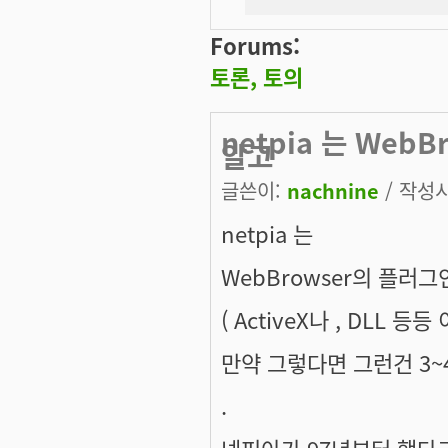
Forums:
토론, 토의
netpia 는 We
알고
글쓴이:
nachnine
/ 작성시간
netpia 는
WebBrowser의 플러
( ActiveX나 , DLL 등등 
만약 그렇다면 그런건 3
.
넷피아가 97년부터 했다