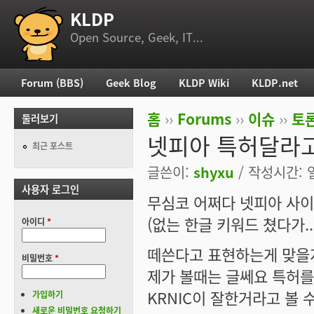
KLDP
부 메뉴
Open Source, Geek, IT...
Forum (BBS)
Geek Blog
KLDP Wiki
KLDP.net
주 메뉴
홈
››
Forums
››
이슈
››
토론
둘러보기
현재 위치
넷피아 특허달라고
최근 포스트
글쓴이:
shyxu
/ 작성시간: 일,
사용자 로그인
무심코 어쩌다 넷피아 사이
(없는 한글 키워드 쳤다가.. --
아이디
*
떼쓴다고 표현하는게 맞을지
비밀번호
*
제가 볼때는 글쎄요 특허를
KRNIC이 잘한거라고 볼 
가입하기
새로운 비밀번호 요청하기