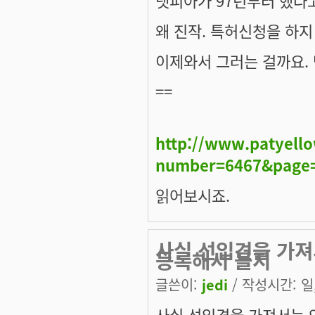
왜 진작. 특허신청을 하
이제와서 그러는 걸까요.
==
http://www.patyell
number=6467&page
읽어보시죠.
사실 선입견을 가져서
등록해서 몰지
글쓴이:
jedi
/ 작성시간: 일, 
사실 선입견을 가져서는 안