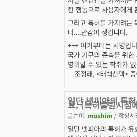
한 행동으로 사용자에게 
그리고 특허를 가지려는 
더....반감이 생깁니다.
+++ 여기부터는 서명입니다
국가 기구의 존속을 위한
영위할 수 있는 착취가 없
-- 조정래, <태백산맥> 중
일단 넷피아의 특허
요. (특허출원시점
글쓴이:
mushim
/ 작성시간:
일단 넷피아의 특허가 유