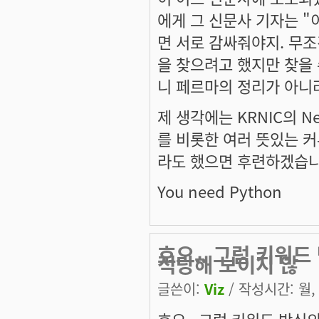
에게 그 신문사 기자는 "
면 서로 감싸줘야지. 무조건
을 찾으려고 했지만 찾을
니 페르마의 정리가 아니라 
제 생각에는 KRNIC의 N
를 비롯한 여러 뜻있는 커
라도 했으면 후련하겠습니
You need Python
호오.. 그럼 키워
적당해 보이지 않
글쓴이:
Viz
/ 작성시간: 월, 2
호오.. 그럼 키워드 방식