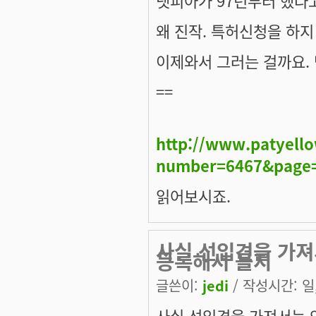
왜 진작. 특허신청을 하
이제와서 그러는 걸까요.
==
http://www.patyell
number=6467&page
읽어보시죠.
사실 선입견을 가져서
등록해서 몰지
글쓴이:
jedi
/ 작성시간: 일, 
사실 선입견을 가져서는 안