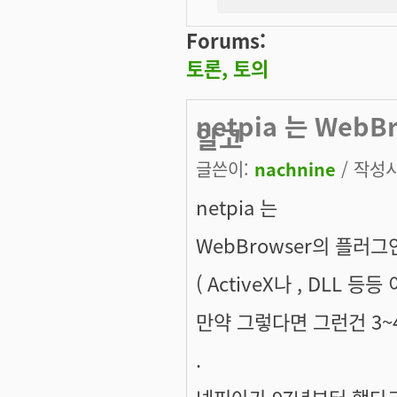
Forums:
토론, 토의
netpia 는 We
알고
글쓴이:
nachnine
/ 작성시간
netpia 는
WebBrowser의 플러
( ActiveX나 , DLL 등등 
만약 그렇다면 그런건 3
.
넷피아가 97년부터 했다