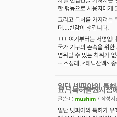
한 행동으로 사용자에게 
그리고 특허를 가지려는 
더....반감이 생깁니다.
+++ 여기부터는 서명입니다
국가 기구의 존속을 위한
영위할 수 있는 착취가 없
-- 조정래, <태백산맥> 중
일단 넷피아의 특허
요. (특허출원시점
글쓴이:
mushim
/ 작성시간:
일단 넷피아의 특허가 유