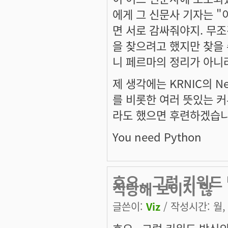
에게 그 신문사 기자는 "
면 서로 감싸줘야지. 무조건
을 찾으려고 했지만 찾을
니 페르마의 정리가 아니라 
제 생각에는 KRNIC의 N
를 비롯한 여러 뜻있는 커
라도 했으면 후련하겠습니
You need Python
호오.. 그럼 키워
적당해 보이지 않
글쓴이:
Viz
/ 작성시간: 월, 2
호오.. 그럼 키워드 방식