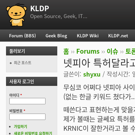
KLDP
부 메뉴
Open Source, Geek, IT...
Forum (BBS)
Geek Blog
KLDP Wiki
KLDP.net
주 메뉴
홈
››
Forums
››
이슈
››
토론
둘러보기
현재 위치
넷피아 특허달라고
최근 포스트
글쓴이:
shyxu
/ 작성시간: 일,
사용자 로그인
무심코 어쩌다 넷피아 사이
(없는 한글 키워드 쳤다가.. --
아이디
*
떼쓴다고 표현하는게 맞을지
비밀번호
*
제가 볼때는 글쎄요 특허를
KRNIC이 잘한거라고 볼 
가입하기
새로운 비밀번호 요청하기