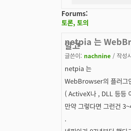
Forums:
토론, 토의
netpia 는 We
알고
글쓴이:
nachnine
/ 작성시간
netpia 는
WebBrowser의 플러
( ActiveX나 , DLL 등등 
만약 그렇다면 그런건 3
.
넷피아가 97년부터 했다