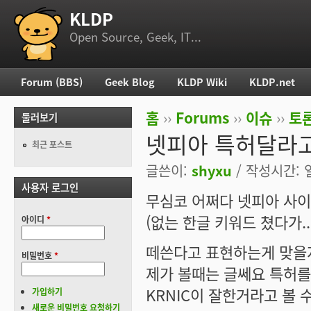
KLDP
부 메뉴
Open Source, Geek, IT...
Forum (BBS)
Geek Blog
KLDP Wiki
KLDP.net
주 메뉴
홈
››
Forums
››
이슈
››
토론
둘러보기
현재 위치
넷피아 특허달라고
최근 포스트
글쓴이:
shyxu
/ 작성시간: 일,
사용자 로그인
무심코 어쩌다 넷피아 사이
(없는 한글 키워드 쳤다가.. --
아이디
*
떼쓴다고 표현하는게 맞을지
비밀번호
*
제가 볼때는 글쎄요 특허를
KRNIC이 잘한거라고 볼 
가입하기
새로운 비밀번호 요청하기