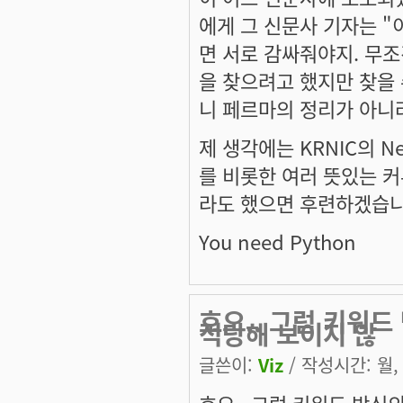
에게 그 신문사 기자는 "
면 서로 감싸줘야지. 무조건
을 찾으려고 했지만 찾을
니 페르마의 정리가 아니라 
제 생각에는 KRNIC의 N
를 비롯한 여러 뜻있는 커
라도 했으면 후련하겠습니
You need Python
호오.. 그럼 키워
적당해 보이지 않
글쓴이:
Viz
/ 작성시간: 월, 2
호오.. 그럼 키워드 방식