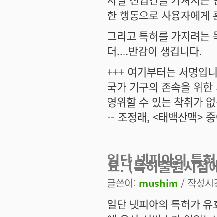
한 행동으로 사용자에게 
그리고 특허를 가지려는 
더....반감이 생깁니다.
+++ 여기부터는 서명입니다
국가 기구의 존속을 위한
영위할 수 있는 착취가 없
-- 조정래, <태백산맥> 중
일단 넷피아의 특허
요. (특허출원시점
글쓴이:
mushim
/ 작성시간:
일단 넷피아의 특허가 유