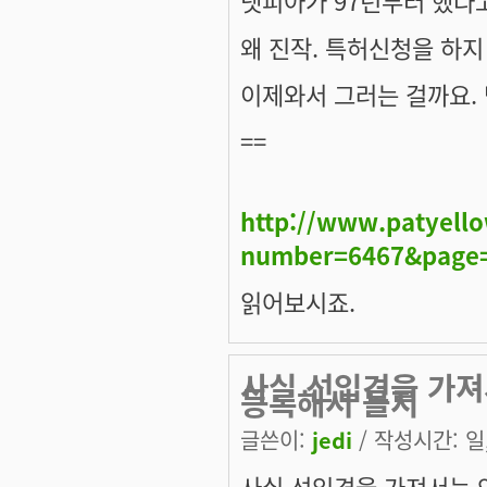
왜 진작. 특허신청을 하
이제와서 그러는 걸까요.
==
http://www.patyell
number=6467&page
읽어보시죠.
사실 선입견을 가져서
등록해서 몰지
글쓴이:
jedi
/ 작성시간: 일, 
사실 선입견을 가져서는 안