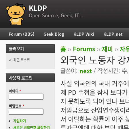
KLDP
부 메뉴
Open Source, Geek, IT...
Forum (BBS)
Geek Blog
KLDP Wiki
KLDP.net
주 메뉴
홈
››
Forums
››
재미
››
자
둘러보기
현재 위치
외국인 노동자 강
최근 포스트
글쓴이:
next
/ 작성시간: 수, 
사용자 로그인
사실 외국인의 국내 거주에
제 PD 수첩을 잠시 보다가
아이디
*
지 못하도록 되어 있나 보
비밀번호
*
저임금으로 산업연수생이라
서 이탈하는 확률이 아주 
가입하기
투자금액에 대한 부담 때문
새로운 비밀번호 요청하기