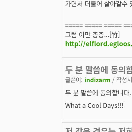
가면서 더불어 살아갈수 
===== ===== ===== ==
그럼 이만 총총...[竹]
http://elflord.egloo
두 분 말씀에 동의
글쓴이:
indizarm
/ 작성시간
두 분 말씀에 동의합니다.
What a Cool Days!!!
저 같은 경우는 저