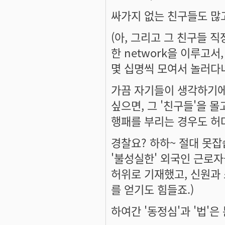
싸가지 없는 친구들도 많
(아, 그리고 그 친구들 직
한 network을 이루고서
몇 십명씩 모여서 놀러다
가끔 자기들이 생각하기에
싶으면, 그 '친구들'을 
행패를 부리는 경우도 허
경찰요? 하하~ 절대 못
'불성실한' 외국인 근로
허위로 기재했고, 신원과
를 얻기도 힘들죠.)
하여간 '동정심'과 '법'