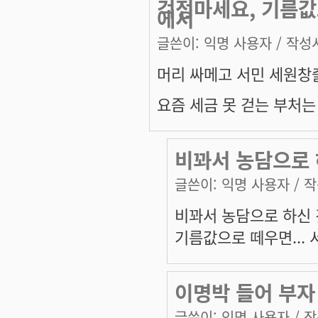
걱정마세요, 기름값
에서
글쓴이:
익명 사용자
/ 작성시
머리 싸메고 서민 세원
요즘 세금 못 걷는 부처
비꽈서 농담으로 
글쓴이:
익명 사용자
/ 작
비꽈서 농담으로 하신 
기름값으로 떼우면...
이명박 들어 부자
글쓴이:
익명 사용자
/ 작