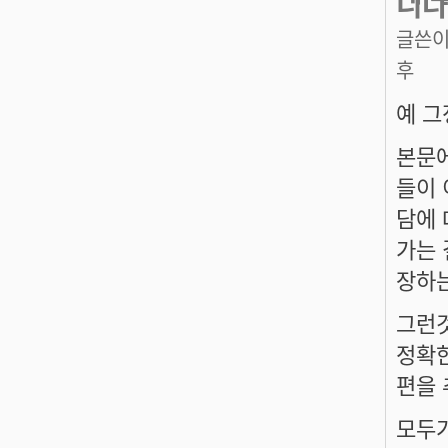
니다
글쓴이
후
예 그
본문에
들이 
담에 
가는 
장하는
그런것
정확한
편을 
모두가