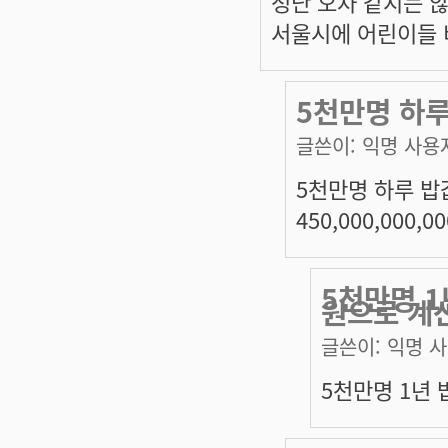
청난 오차 같지는 
서울시에 어린이들 비율
5천만명 하루 
글쓴이:
익명 사용
5천만명 하루 밥값 :
450,000,000,0
5천만명 1
원으로 계
글쓴이:
익명 
5천만명 1년 밥값