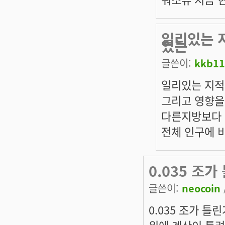
일리있는 
있는
글쓴이:
kkb11
일리있는 지적
그리고 영향을
다른지방보다 좀
전체 인구에 비
0.035 조
글쓴이:
neocoin
0.035 조가 틀