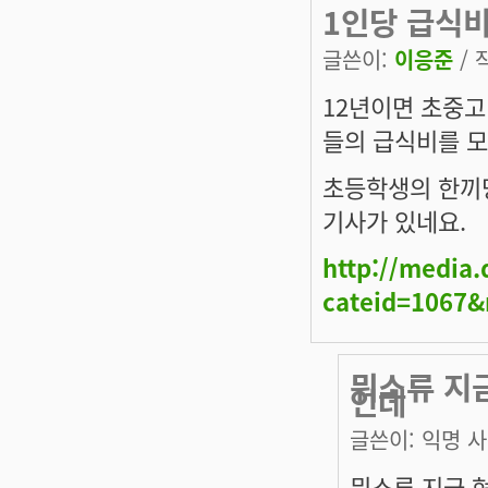
1인당 급식비
글쓴이:
이응준
/ 
12년이면 초중고
들의 급식비를 모
초등학생의 한끼당
기사가 있네요.
http://media.
cateid=1067
뭐소류 지금
인데
글쓴이:
익명 
뭐소류 지금 현