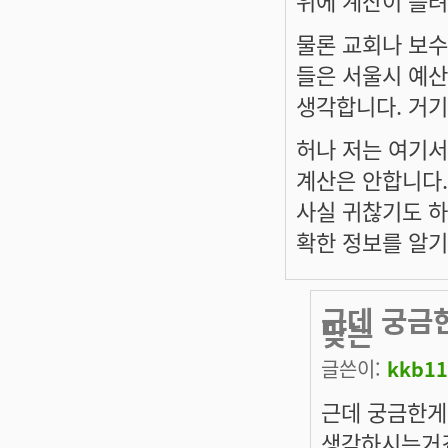
위에 계산이 틀려
물론 교회나 보수
들은 서울시 예
생각합니다. 거기
허나 저는 여기서
계산은 안합니다.
사실 귀찮기도 하
확한 정보를 알기
근데 궁금한
맞는
글쓴이:
kkb11
근데 궁금한게,
생각하시는거죠