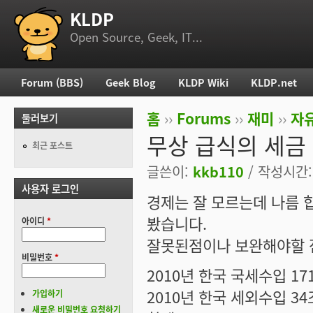
KLDP
부 메뉴
Open Source, Geek, IT...
Forum (BBS)
Geek Blog
KLDP Wiki
KLDP.net
주 메뉴
홈
››
Forums
››
재미
››
자
둘러보기
현재 위치
무상 급식의 세금 부
최근 포스트
글쓴이:
kkb110
/ 작성시간: 
사용자 로그인
경제는 잘 모르는데 나름
봤습니다.
아이디
*
잘못된점이나 보완해야할 
비밀번호
*
2010년 한국 국세수입 1
2010년 한국 세외수입 34
가입하기
새로운 비밀번호 요청하기