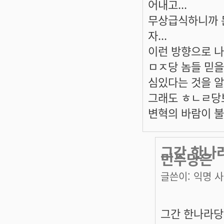
어내고...
무상급식하니까 돈
자...
이런 방향으로 나
ㅁㅈ당 놈들 믿을
심있다는 것을 
그래도 ㅎㄴㄹ당보
변혁의 바람이 불
그간 한나
민주당은
글쓴이:
익명 
그간 한나라당