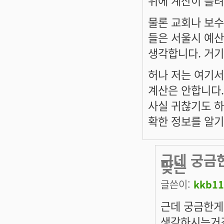
위에 계산이 틀려
물론 교회나 보수
들은 서울시 예
생각합니다. 거기
허나 저는 여기서
계산은 안합니다.
사실 귀찮기도 하
확한 정보를 알기
근데 궁금한
맞는
글쓴이:
kkb11
근데 궁금한게,
생각하시는거죠