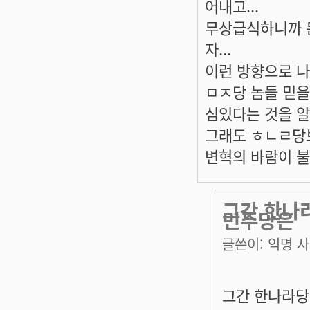
어내고...
무상급식하니까 돈
자...
이런 방향으로 나
ㅁㅈ당 놈들 믿을
심있다는 것을 
그래도 ㅎㄴㄹ당보
변혁의 바람이 불
그간 한나
민주당은
글쓴이:
익명 
그간 한나라당