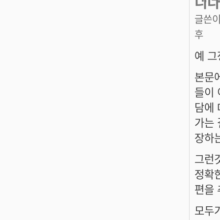
니다
글쓴이
후
예 그
본문에
들이 
담에 
가는 
장하는
그런것
정확한
편을 
모두가