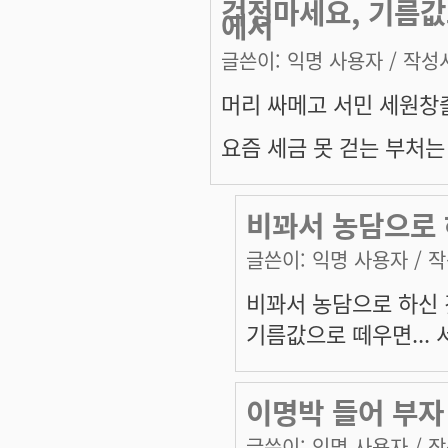
걱정마세요, 기름값
에서
글쓴이:
익명 사용자
/ 작성시
머리 싸메고 서민 세원
요즘 세금 못 걷는 부처
비꽈서 농담으로 
글쓴이:
익명 사용자
/ 작
비꽈서 농담으로 하신 
기름값으로 떼우면...
이명박 들어 부자
글쓴이:
익명 사용자
/ 작