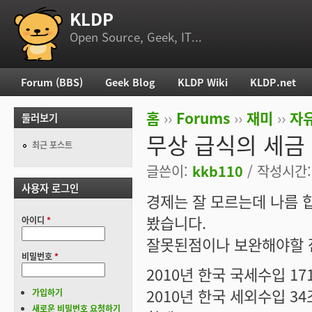
KLDP
부 메뉴
Open Source, Geek, IT...
Forum (BBS)
Geek Blog
KLDP Wiki
KLDP.net
주 메뉴
홈
››
Forums
››
재미
››
자
둘러보기
현재 위치
무상 급식의 세금 부
최근 포스트
글쓴이:
kkb110
/ 작성시간: 
사용자 로그인
경제는 잘 모르는데 나름
봤습니다.
아이디
*
잘못된점이나 보완해야할 
비밀번호
*
2010년 한국 국세수입 1
2010년 한국 세외수입 34
가입하기
새로운 비밀번호 요청하기