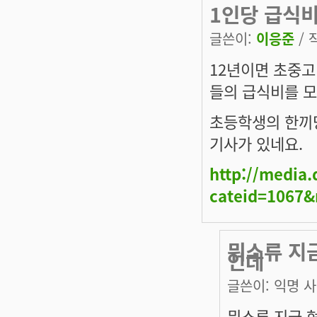
1인당 급식비
글쓴이:
이응준
/ 
12년이면 초중고
들의 급식비를 모
초등학생의 한끼당
기사가 있네요.
http://media.
cateid=1067
뭐소류 지금
인데
글쓴이:
익명 
뭐소류 지금 현