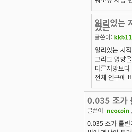
일리있는 
있는
글쓴이:
kkb11
일리있는 지적
그리고 영향을
다른지방보다 좀
전체 인구에 비
0.035 조
글쓴이:
neocoin
0.035 조가 틀