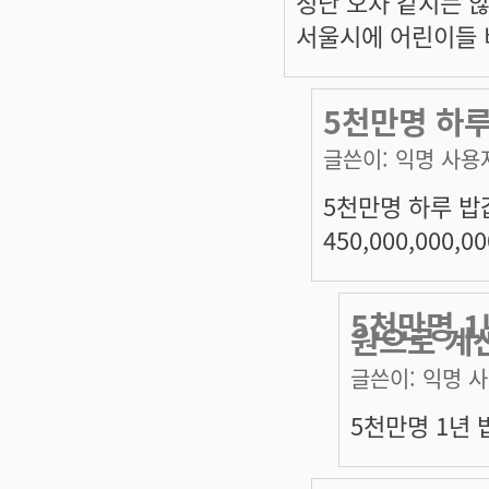
청난 오차 같지는 
서울시에 어린이들 비율
5천만명 하루 
글쓴이:
익명 사용
5천만명 하루 밥값 :
450,000,000,0
5천만명 1
원으로 계
글쓴이:
익명 
5천만명 1년 밥값