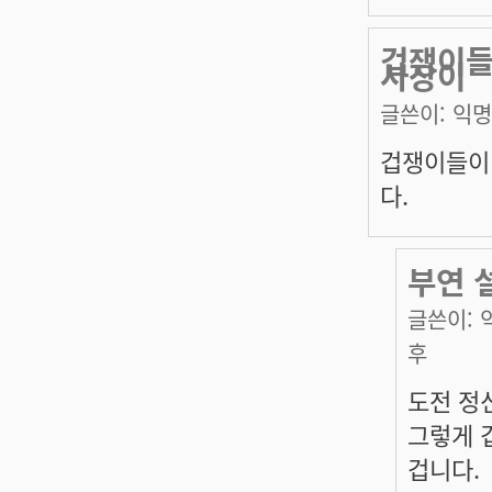
겁쟁이들
사장이
글쓴이:
익명
겁쟁이들이 
다.
부연 
글쓴이:
후
도전 정신
그렇게 
겁니다.