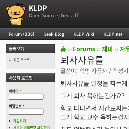
KLDP
부 메뉴
Open Source, Geek, IT...
Forum (BBS)
Geek Blog
KLDP Wiki
KLDP.net
주 메뉴
홈
››
Forums
››
재미
››
자
둘러보기
현재 위치
퇴사사유를
최근 포스트
글쓴이:
익명 사용자
/ 작성시간
사용자 로그인
퇴사사유를 일정을 짜는게
아이디
*
그게 회사 욕하는건가요?
학교 다니면서 시간표짜는
비밀번호
*
그게 학교 교수 욕하는건지
가입하기
새로운 비밀번호 요청하기